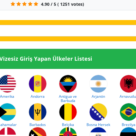
4.90
/
5
(
1251
votes)
sine Vizesiz Giriş Yapan Ülkeler Listesi
Amerika
Andorra
Antigua ve
Arjantin
Arnavutlu
Barbuda
ahamalar
Barbados
Belçika
Bosna Hersek
Brezilya