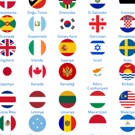
animarka
Doğu Timor
Dominika
El Salvador
Estonya
Grenada
Guatemala
Güney Kore
Gürcistan
Hırvatist
İngiltere
İrlanda
İspanya
İsrail
İsveç
Japonya
Kanada
Karadağ
Kıbrıs
Kiribati
Cumhuriyeti
Kosta Rika
Letonya
Litvanya
Macaristan
Malezya