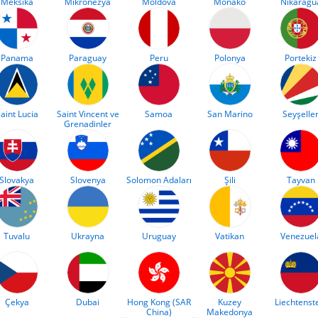
Meksika
Mikronezya
Moldova
Monako
Nikaragu
Panama
Paraguay
Peru
Polonya
Portekiz
aint Lucia
Saint Vincent ve
Samoa
San Marino
Seyşelle
Grenadinler
Slovakya
Slovenya
Solomon Adaları
Şili
Tayvan
Tuvalu
Ukrayna
Uruguay
Vatikan
Venezuel
Çekya
Dubai
Hong Kong (SAR
Kuzey
Liechtenst
China)
Makedonya