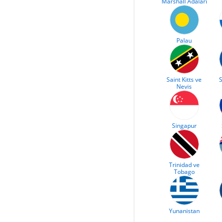
Marshall Adaları
Palau
Saint Kitts ve
S
Nevis
Singapur
Trinidad ve
Tobago
Yunanistan