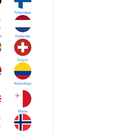
Finlandiya
an
Hollanda
İsviçre
Kolombiya
Malta