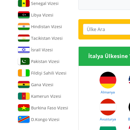
Senegal Vizesi
Libya Vizesi
Hindistan Vizesi
Ülke Ara
Tacikistan Vizesi
İsrail Vizesi
İtalya Ülke
Pakistan Vizesi
Fildişi Sahili Vizesi
Gana Vizesi
Almanya
Kamerun Vizesi
Burkina Faso Vizesi
D.Kongo Vizesi
Avusturya
B