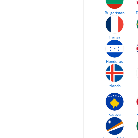
Bulgaristan
D
Fransa
Honduras
İzlanda
Kosova