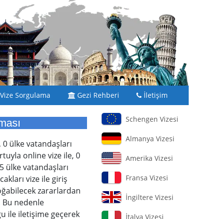
Vize Sorgulama
Gezi Rehberi
İletişim
Schengen Vizesi
aması
Almanya Vizesi
, 0 ülke vatandaşları
uyla online vize ile, 0
Amerika Vizesi
5 ülke vatandaşları
Fransa Vizesi
kları vize ile giriş
doğabilecek zararlardan
İngiltere Vizesi
. Bu nedenle
u ile iletişime geçerek
İtalya Vizesi