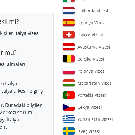
Hollanda Vizesi
kli mi?
İspanya Vizesi
iler İtalya vizesi
İsviçre Vizesi
Avusturya Vizesi
or mu?
Belçika Vizesi
esi almaları
Polonya Vizesi
i İtalya
Macaristan Vizesi
talya ülkesine giriş
Portekiz Vizesi
. Buradaki bilgiler
Çekya Vizesi
 Merkezi sorumlu
yi İtalya
Yunanistan Vizesi
dir.
İsveç Vizesi