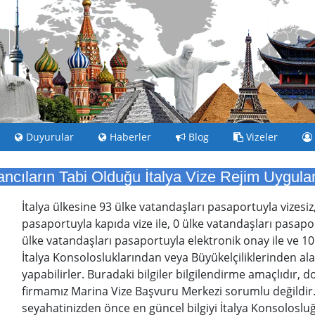
Duyurular
Haberler
Blog
Vizeler
ncıların Tabi Olduğu İtalya Vize Rejim Uygul
İtalya ülkesine 93 ülke vatandaşları pasaportuyla vizesiz
pasaportuyla kapıda vize ile, 0 ülke vatandaşları pasaport
ülke vatandaşları pasaportuyla elektronik onay ile ve 10
İtalya Konsolosluklarından veya Büyükelçiliklerinden alaca
yapabilirler. Buradaki bilgiler bilgilendirme amaçlıdır, 
firmamız Marina Vize Başvuru Merkezi sorumlu değildir
seyahatinizden önce en güncel bilgiyi İtalya Konsolosluğ