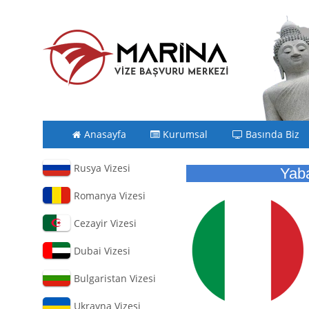
Anasayfa
Kurumsal
Basında Biz
Rusya Vizesi
Yaba
Romanya Vizesi
Cezayir Vizesi
Dubai Vizesi
Bulgaristan Vizesi
Ukrayna Vizesi