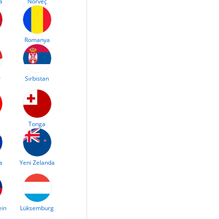
a
Norveç
Romanya
r
Sırbistan
Tonga
a
Yeni Zelanda
ein
Lüksemburg