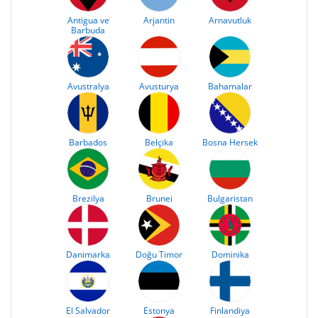
Antigua ve
Arjantin
Arnavutluk
Barbuda
Avustralya
Avusturya
Bahamalar
Barbados
Belçika
Bosna Hersek
Brezilya
Brunei
Bulgaristan
Danimarka
Doğu Timor
Dominika
El Salvador
Estonya
Finlandiya