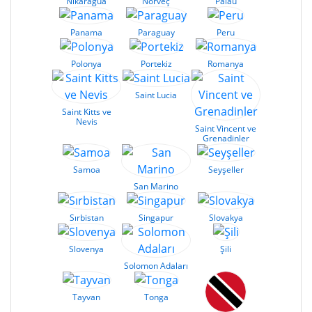
Nikaragua
Norveç
Palau
Panama
Paraguay
Peru
Polonya
Portekiz
Romanya
Saint Lucia
Saint Kitts ve
Nevis
Saint Vincent ve
Grenadinler
Samoa
Seyşeller
San Marino
Sırbistan
Singapur
Slovakya
Slovenya
Şili
Solomon Adaları
Tayvan
Tonga