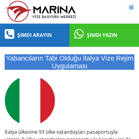
ŞIMDI ARAYIN
ŞIMDI YAZIN
Yabancıların Tabi Olduğu İtalya Vize Rejim
Uygulaması
İtalya ülkesine 93 ülke vatandaşları pasaportuyla