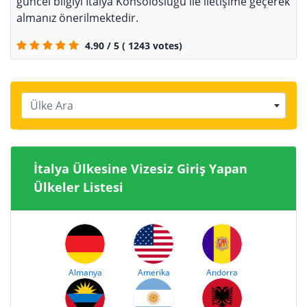
güncel bilgiyi İtalya Konsolosluğu ile iletişime geçerek
almanız önerilmektedir.
4.90
/
5
(
1243
votes)
Ülke Ara
İtalya Ülkesine Vizesiz Giriş Yapan
Ülkeler Listesi
Almanya
Amerika
Andorra