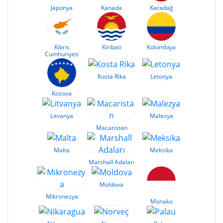
Japonya
Kanada
Karadağ
Kıbrıs
Kiribati
Kolombiya
Cumhuriyeti
Kosta Rika
Letonya
Kosova
Litvanya
Malezya
Macaristan
Malta
Meksika
Marshall Adaları
Moldova
Mikronezya
Monako