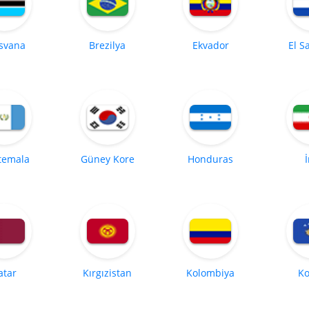
svana
Brezilya
Ekvador
El S
temala
Güney Kore
Honduras
atar
Kırgızistan
Kolombiya
Ko