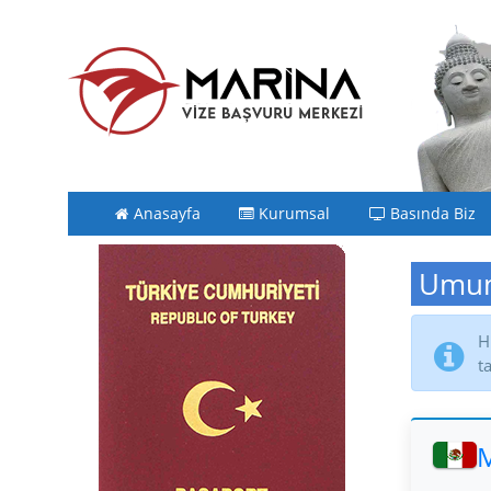
Anasayfa
Kurumsal
Basında Biz
Umum
H
t
M