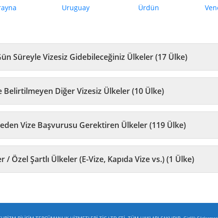
rayna
Uruguay
Ürdün
Ven
30 Gün Süreyle Vizesiz Gidebileceğiniz Ülkeler (17 Ülke)
Süre Belirtilmeyen Diğer Vizesiz Ülkeler (10 Ülke)
Önceden Vize Başvurusu Gerektiren Ülkeler (119 Ülke)
Diğer / Özel Şartlı Ülkeler (E-Vize, Kapıda Vize vs.) (1 Ülke)
RİZM BİLİŞİM TERCÜMANLIK HİZMETLERİ TİC.LTD.ŞTİ. TÜM HAKLARI SAKLIDIR.