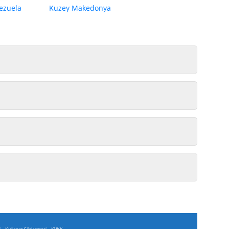
ezuela
Kuzey Makedonya
-
-