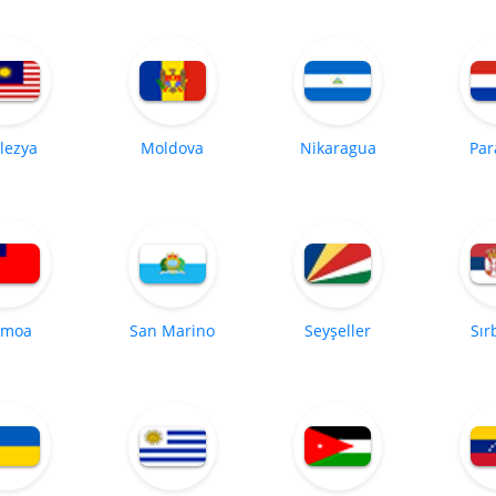
lezya
Moldova
Nikaragua
Par
amoa
San Marino
Seyşeller
Sır