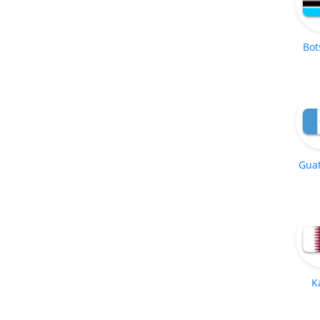
Bot
Gua
K