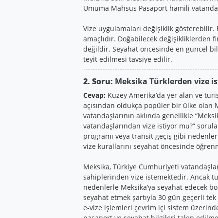
Umuma Mahsus Pasaport hamili vatandaşl
Vize uygulamaları değişiklik gösterebilir.
amaçlıdır. Doğabilecek değişikliklerden
değildir. Seyahat öncesinde en güncel bil
teyit edilmesi tavsiye edilir.
2. Soru:
Meksika Türklerden vize i
Cevap:
Kuzey Amerika’da yer alan ve turisti
açısından oldukça popüler bir ülke olan 
vatandaşlarının aklında genellikle “Meksi
vatandaşlarından vize istiyor mu?” soruları
programı veya transit geçiş gibi nedenlerl
vize kurallarını seyahat öncesinde öğren
Meksika, Türkiye Cumhuriyeti vatandaş
sahiplerinden vize istemektedir. Ancak turi
nedenlerle Meksika’ya seyahat edecek bor
seyahat etmek şartıyla 30 gün geçerli tek g
e-vize işlemleri çevrim içi sistem üzerin
pasaport ve seyahat bilgileri talep edilme