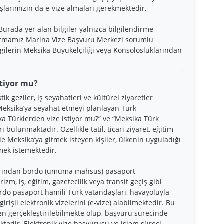
arımızın da e-vize almaları gerekmektedir.
 Burada yer alan bilgiler yalnızca bilgilendirme
 firmamız Marina Vize Başvuru Merkezi sorumlu
gilerin Meksika Büyükelçiliği veya Konsolosluklarından
stiyor mu?
k geziler, iş seyahatleri ve kültürel ziyaretler
Meksika’ya seyahat etmeyi planlayan Türk
ka Türklerden vize istiyor mu?” ve “Meksika Türk
 bulunmaktadır. Özellikle tatil, ticari ziyaret, eğitim
e Meksika’ya gitmek isteyen kişiler, ülkenin uyguladığı
mek istemektedir.
larından bordo (umuma mahsus) pasaport
zm, iş, eğitim, gazetecilik veya transit geçiş gibi
do pasaport hamili Türk vatandaşları, havayoluyla
irişli elektronik vizelerini (e-vize) alabilmektedir. Bu
den gerçekleştirilebilmekte olup, başvuru sürecinde
ktedir. Elektronik vize başvurusu ve işlem süreci