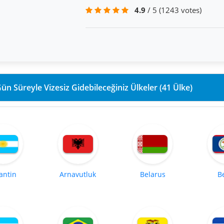
4.9
/ 5
(1243 votes)
90 Gün Süreyle Vizesiz Gidebileceğiniz Ülkeler (41 Ülke)
antin
Arnavutluk
Belarus
B