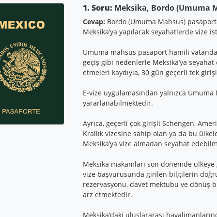
1. Soru:
Meksika, Bordo (Umuma Ma
Cevap:
Bordo (Umuma Mahsus) pasaporta 
Meksika’ya yapılacak seyahatlerde vize i
Umuma mahsus pasaport hamili vatandaşlar
geçiş gibi nedenlerle Meksika’ya seyahat
etmeleri kaydıyla, 30 gün geçerli tek girişl
E-vize uygulamasından yalnızca Umuma 
yararlanabilmektedir.
Ayrıca, geçerli çok girişli Schengen, Ameri
Krallık vizesine sahip olan ya da bu ülk
Meksika’ya vize almadan seyahat edebilm
Meksika makamları son dönemde ülkeye gir
vize başvurusunda girilen bilgilerin doğru
rezervasyonu, davet mektubu ve dönüş bil
arz etmektedir.
Meksika’daki uluslararası havalimanların