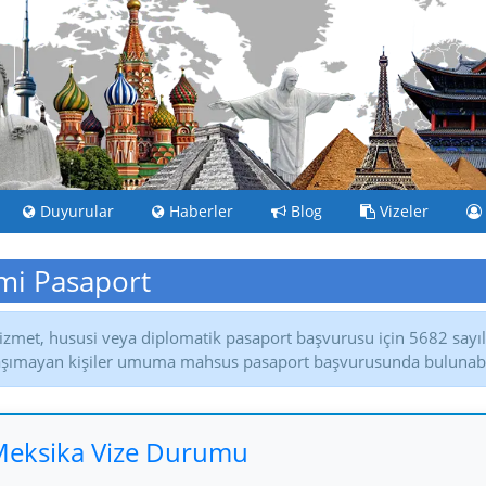
Duyurular
Haberler
Blog
Vizeler
i Pasaport
izmet, hususi veya diplomatik pasaport başvurusu için 5682 sayılı
aşımayan kişiler umuma mahsus pasaport başvurusunda bulunabil
eksika Vize Durumu