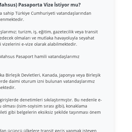
hsus) Pasaporta Vize İstiyor mu?
sahip Türkiye Cumhuriyeti vatandaşlarından
stenmektedir.
ımız; turizm, iş, eğitim, gazetecilik veya transit
 edecek olmaları ve mutlaka havayoluyla seyahat
i vizelerini e-vize olarak alabilmektedir.
Mahsus Pasaport hamili vatandaşlarımız
ka Birleşik Devletleri, Kanada, Japonya veya Birleşik
elerde daimi oturum izni bulunan vatandaşlarımız
ektedir.
işlerde denetimleri sıkılaştırmıştır. Bu nedenle e-
 olması (isim-soyisim sırası gibi), konaklama
eti gibi belgelerin eksiksiz şekilde taşınması önem
dan üçüncü ülkelere transit geçiş yapmak isteyen