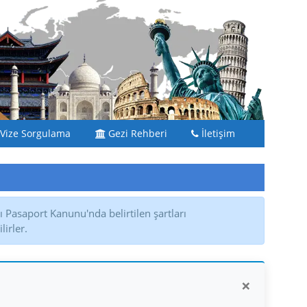
Vize Sorgulama
Gezi Rehberi
İletişim
 Pasaport Kanunu'nda belirtilen şartları
irler.
×