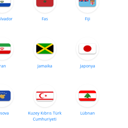
alvador
Fas
Fiji
İran
Jamaika
Japonya
sova
Kuzey Kıbrıs Türk
Lübnan
Cumhuriyeti