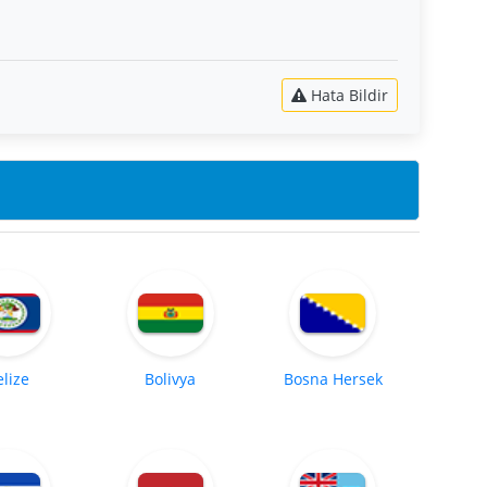
Hata Bildir
elize
Bolivya
Bosna Hersek