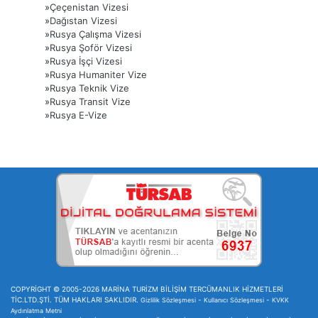
»
Çeçenistan Vizesi
»
Dağıstan Vizesi
»
Rusya Çalışma Vizesi
»
Rusya Şoför Vizesi
»
Rusya İşçi Vizesi
»
Rusya Humaniter Vize
»
Rusya Teknik Vize
»
Rusya Transit Vize
»
Rusya E-Vize
COPYRİGHT © 2005-2026 MARİNA TURİZM BİLİŞİM TERCÜMANLIK HİZMETLERİ
TİC.LTD.ŞTİ. TÜM HAKLARI SAKLIDIR.
-
-
Gizlilik Sözleşmesi
Kullanıcı Sözleşmesi
KVKK
Aydınlatma Metni