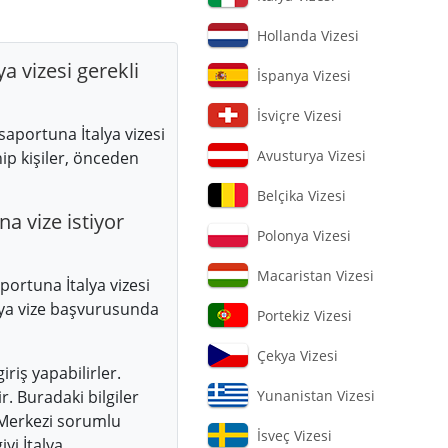
Hollanda Vizesi
a vizesi gerekli
İspanya Vizesi
İsviçre Vizesi
aportuna İtalya vizesi
Avusturya Vizesi
p kişiler, önceden
Belçika Vizesi
a vize istiyor
Polonya Vizesi
Macaristan Vizesi
ortuna İtalya vizesi
lya vize başvurusunda
Portekiz Vizesi
Çekya Vizesi
iriş yapabilirler.
. Buradaki bilgiler
Yunanistan Vizesi
 Merkezi sorumlu
İsveç Vizesi
yi İtalya