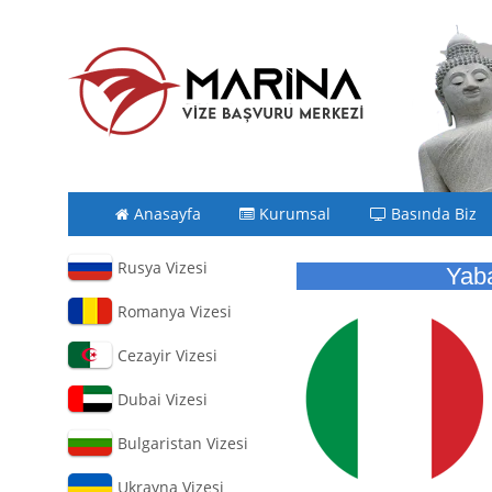
Anasayfa
Kurumsal
Basında Biz
Rusya Vizesi
Yaba
Romanya Vizesi
Cezayir Vizesi
Dubai Vizesi
Bulgaristan Vizesi
Ukrayna Vizesi