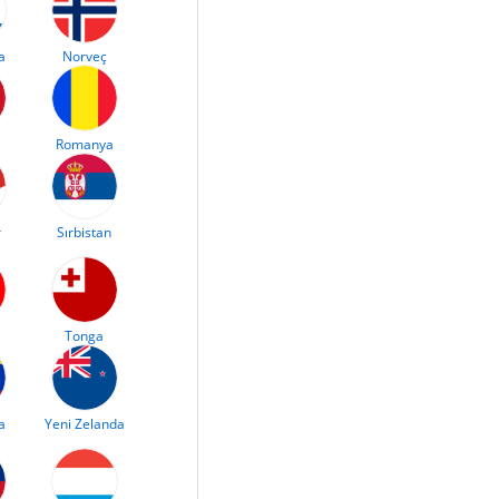
a
Norveç
Romanya
r
Sırbistan
Tonga
a
Yeni Zelanda