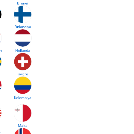
Brunei
Finlandiya
an
Hollanda
İsviçre
Kolombiya
Malta