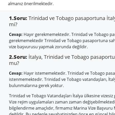
almanız önerilmektedir.
1.Soru:
Trinidad ve Tobago pasaportuna İtaly
mi?
Cevap:
Hayır gerekmemektedir. Trinidad ve Tobago pas
gerekmemektedir Trinidad ve Tobago pasaportuna sahi
vize başvurusu yapmak zorunda değildir.
2.Soru:
İtalya, Trinidad ve Tobago pasaportun
mu?
Cevap:
Hayır istememektedir. Trinidad ve Tobago pasap
istenmemektedir. Trinidad ve Tobago vatandaşları, İta
bulunmalarına gerek yoktur.
Trinidad ve Tobago Vatandaşları İtalya ülkesine vizesiz g
Vize rejim uygulamaları zaman zaman değişebilmektedir
bilgilendirme amaçlıdır, firmamız Marina Vize Başvuru
değildir. Bu nedenle seyahatinizden önce en güncel bilgi