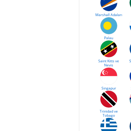
Marshall Adaları
Palau
Saint Kitts ve
S
Nevis
Singapur
Trinidad ve
Tobago