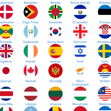
ahamalar
Barbados
Belçika
Bosna Hersek
Brezilya
animarka
Doğu Timor
Dominika
El Salvador
Estonya
Grenada
Guatemala
Güney Kore
Gürcistan
Hırvatist
İngiltere
İrlanda
İspanya
İsrail
İsveç
Japonya
Kanada
Karadağ
Kıbrıs
Kiribati
Cumhuriyeti
Kosta Rika
Letonya
Litvanya
Macaristan
Malezya