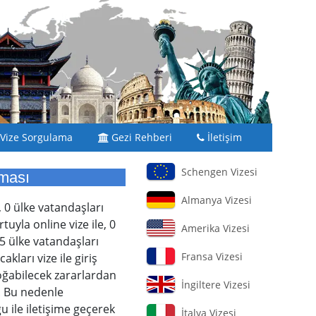
Vize Sorgulama
Gezi Rehberi
İletişim
Schengen Vizesi
aması
Almanya Vizesi
, 0 ülke vatandaşları
uyla online vize ile, 0
Amerika Vizesi
5 ülke vatandaşları
Fransa Vizesi
kları vize ile giriş
doğabilecek zararlardan
İngiltere Vizesi
. Bu nedenle
u ile iletişime geçerek
İtalya Vizesi