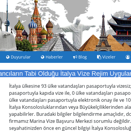
Duyurular
Haberler
Blog
Vizeler
ncıların Tabi Olduğu İtalya Vize Rejim Uygul
İtalya ülkesine 93 ülke vatandaşları pasaportuyla vizesiz
pasaportuyla kapıda vize ile, 0 ülke vatandaşları pasaport
ülke vatandaşları pasaportuyla elektronik onay ile ve 10
İtalya Konsolosluklarından veya Büyükelçiliklerinden alaca
yapabilirler. Buradaki bilgiler bilgilendirme amaçlıdır, 
firmamız Marina Vize Başvuru Merkezi sorumlu değildir
seyahatinizden önce en güncel bilgiyi İtalya Konsolosluğ