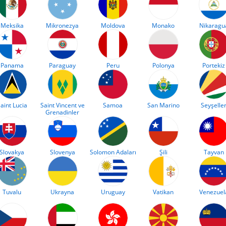
Meksika
Mikronezya
Moldova
Monako
Nikaragu
Panama
Paraguay
Peru
Polonya
Portekiz
aint Lucia
Saint Vincent ve
Samoa
San Marino
Seyşelle
Grenadinler
Slovakya
Slovenya
Solomon Adaları
Şili
Tayvan
Tuvalu
Ukrayna
Uruguay
Vatikan
Venezuel