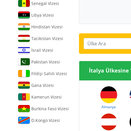
Senegal Vizesi
Libya Vizesi
Hindistan Vizesi
Tacikistan Vizesi
Ülke Ara
İsrail Vizesi
Pakistan Vizesi
İtalya Ülke
Fildişi Sahili Vizesi
Gana Vizesi
Kamerun Vizesi
Almanya
Burkina Faso Vizesi
D.Kongo Vizesi