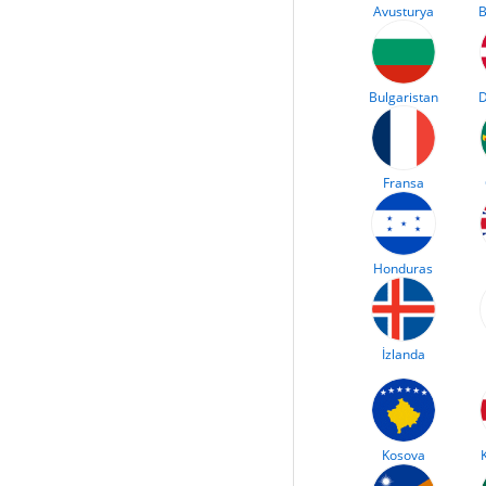
Avusturya
B
Bulgaristan
D
Fransa
Honduras
İzlanda
Kosova