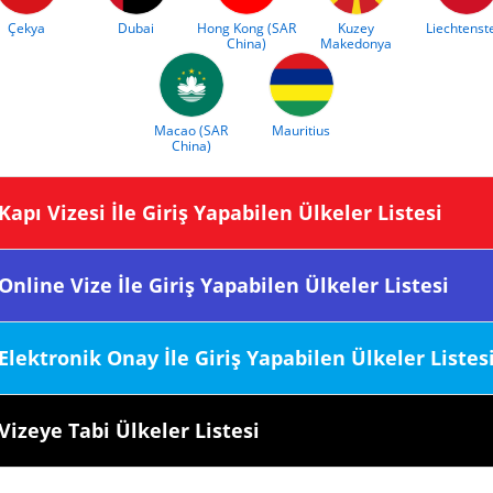
Çekya
Dubai
Hong Kong (SAR
Kuzey
Liechtenst
China)
Makedonya
Macao (SAR
Mauritius
China)
sine Kapı Vizesi İle Giriş Yapabilen Ülkeler Listesi
sine Online Vize İle Giriş Yapabilen Ülkeler Listesi
esine Elektronik Onay İle Giriş Yapabilen Ülkeler Listes
sine Vizeye Tabi Ülkeler Listesi