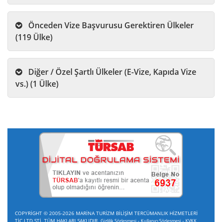
Önceden Vize Başvurusu Gerektiren Ülkeler
(119 Ülke)
Diğer / Özel Şartlı Ülkeler (E-Vize, Kapıda Vize
vs.) (1 Ülke)
COPYRİGHT © 2005-2026 MARİNA TURİZM BİLİŞİM TERCÜMANLIK HİZMETLERİ
TİC.LTD.ŞTİ. TÜM HAKLARI SAKLIDIR.
-
-
Gizlilik Sözleşmesi
Kullanıcı Sözleşmesi
KVKK