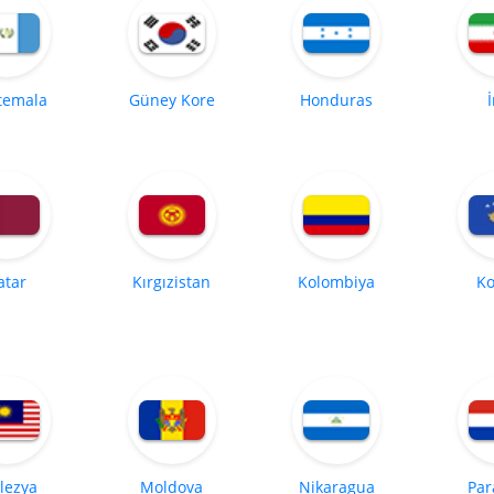
temala
Güney Kore
Honduras
atar
Kırgızistan
Kolombiya
Ko
lezya
Moldova
Nikaragua
Par