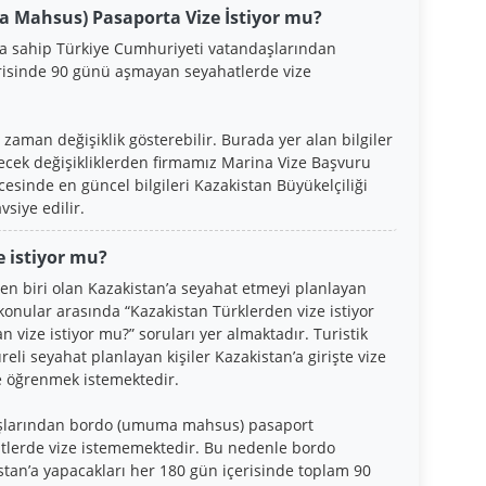
 Mahsus) Pasaporta Vize İstiyor mu?
sahip Türkiye Cumhuriyeti vatandaşlarından
erisinde 90 günü aşmayan seyahatlerde vize
zaman değişiklik gösterebilir. Burada yer alan bilgiler
lecek değişikliklerden firmamız Marina Vize Başvuru
esinde en güncel bilgileri Kazakistan Büyükelçiliği
siye edilir.
 istiyor mu?
en biri olan Kazakistan’a seyahat etmeyi planlayan
konular arasında “Kazakistan Türklerden vize istiyor
 vize istiyor mu?” soruları yer almaktadır. Turistik
süreli seyahat planlayan kişiler Kazakistan’a girişte vize
e öğrenmek istemektedir.
aşlarından bordo (umuma mahsus) pasaport
tlerde vize istememektedir. Bu nedenle bordo
stan’a yapacakları her 180 gün içerisinde toplam 90