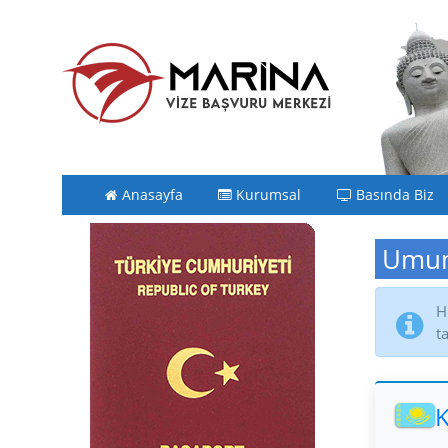
Anasayfa
Kurumsal
Basında Biz
Umum
H
t
K