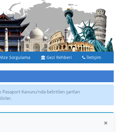
Vize Sorgulama
Gezi Rehberi
İletişim
 Pasaport Kanunu'nda belirtilen şartları
irler.
×