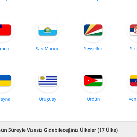
amoa
San Marino
Seyşeller
Sır
rayna
Uruguay
Ürdün
Ven
30 Gün Süreyle Vizesiz Gidebileceğiniz Ülkeler (17 Ülke)