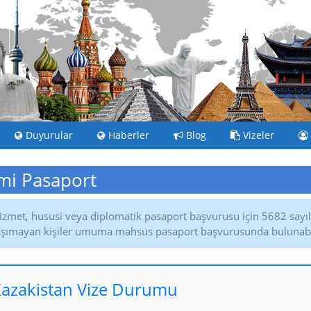
Duyurular
Haberler
Blog
Vizeler
i Pasaport
izmet, hususi veya diplomatik pasaport başvurusu için 5682 sayılı
aşımayan kişiler umuma mahsus pasaport başvurusunda bulunabil
azakistan Vize Durumu