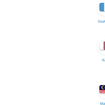
Gua
K
Ma