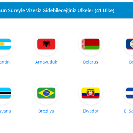
90 Gün Süreyle Vizesiz Gidebileceğiniz Ülkeler (41 Ülke)
antin
Arnavutluk
Belarus
B
svana
Brezilya
Ekvador
El S