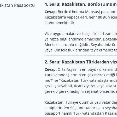
1. Soru:
Kazakistan, Bordo (Umuma
Cevap:
Bordo (Umuma Mahsus) pasaporta 
Kazakistan’a yapacakları, her 180 gün iç
istenmemektedir.
Vize uygulamaları ve kalış süreleri zaman 
yalnızca bilgilendirme amaçlıdır. Doğabi
Merkezi sorumlu değildir. Seyahatiniz önc
veya Konsolosluklarından teyit etmeniz tav
2. Soru:
Kazakistan Türklerden vize
Cevap:
Orta Asya’nın en büyük ülkelerind
Türk vatandaşlarının en çok merak ettiği 
mu?” ve “Kazakistan Türk vatandaşlarından
gezi, iş seyahati, ticari ziyaret veya kısa 
gerekip gerekmediğini seyahat öncesind
Kazakistan, Türkiye Cumhuriyeti vatand
sahiplerinden 90 güne kadar olan seyaha
pasaport hamili Türk vatandaşları Kazaki