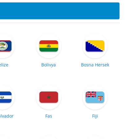
elize
Bolivya
Bosna Hersek
alvador
Fas
Fiji