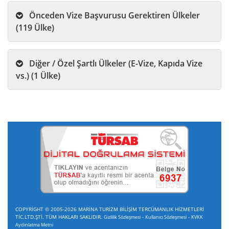
Önceden Vize Başvurusu Gerektiren Ülkeler
(119 Ülke)
Diğer / Özel Şartlı Ülkeler (E-Vize, Kapıda Vize
vs.) (1 Ülke)
COPYRİGHT © 2005-2026 MARİNA TURİZM BİLİŞİM TERCÜMANLIK HİZMETLERİ
TİC.LTD.ŞTİ. TÜM HAKLARI SAKLIDIR.
-
-
Gizlilik Sözleşmesi
Kullanıcı Sözleşmesi
KVKK
Aydınlatma Metni