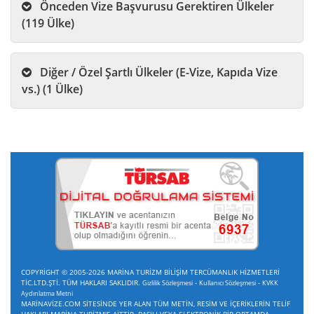
Önceden Vize Başvurusu Gerektiren Ülkeler
(119 Ülke)
Diğer / Özel Şartlı Ülkeler (E-Vize, Kapıda Vize
vs.) (1 Ülke)
COPYRİGHT © 2005-2026 MARİNA TURİZM BİLİŞİM TERCÜMANLIK HİZMETLERİ
TİC.LTD.ŞTİ. TÜM HAKLARI SAKLIDIR.
-
-
Gizlilik Sözleşmesi
Kullanıcı Sözleşmesi
KVKK
Aydınlatma Metni
MARİNAVİZE.COM SİTESİNDE YER ALAN TÜM METİN, RESİM VE İÇERİKLERİN TELİF