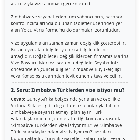
aracılığıyla vize alınması gerekmektedir.
Zimbabve’ye seyahat eden tüm yabancıların, pasaport
kontrol noktalarında bulunan tabletler üzerinden yer
alan Yolcu Varış Formu’nu doldurmaları zorunludur.
Vize uygulamaları zaman zaman değişiklik gösterebilir.
Burada yer alan bilgiler yalnızca bilgilendirme
amaçlıdır. Doğabilecek değişikliklerden firmamız Marina
Vize Başvuru Merkezi sorumlu değildir. Seyahatiniz
öncesinde en güncel bilgileri Zimbabve Büyükelçiliği
veya Konsolosluklarından teyit etmeniz tavsiye edilir.
2. Soru:
Zimbabve Türklerden vize istiyor mu?
Cevap:
Güney Afrika bölgesinde yer alan ve özellikle
Victoria Şelalesi gibi doğal turistik alanlarıyla bilinen
Zimbabve’ye seyahat etmeyi planlayan Türk
vatandaşlarının en çok merak ettiği konular arasında
“Zimbabve Türklerden vize istiyor mu?” ve “Zimbabve
Türk vatandaşlarından vize istiyor mu?” soruları
bulunmaktadır. Turistik ziyaretler, safari turları veya iş