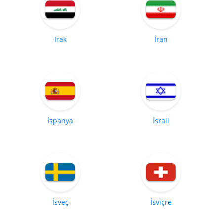
Irak
İran
İspanya
İsrail
İsveç
İsviçre