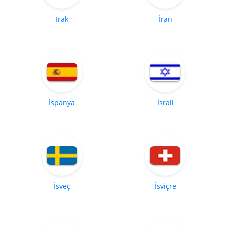
Irak
İran
İspanya
İsrail
İsveç
İsviçre