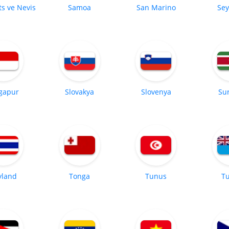
ts ve Nevis
Samoa
San Marino
Sey
gapur
Slovakya
Slovenya
Su
yland
Tonga
Tunus
Tu