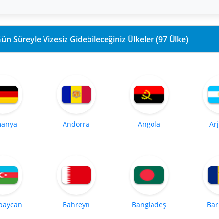
90 Gün Süreyle Vizesiz Gidebileceğiniz Ülkeler (97 Ülke)
manya
Andorra
Angola
Ar
baycan
Bahreyn
Bangladeş
Bar