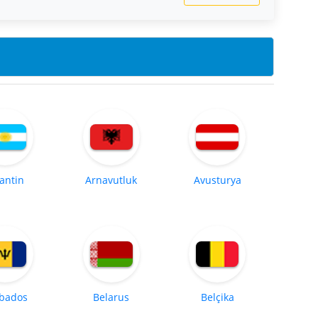
jantin
Arnavutluk
Avusturya
bados
Belarus
Belçika