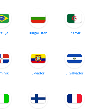
ezilya
Bulgaristan
Cezayir
minik
Ekvador
El Salvador