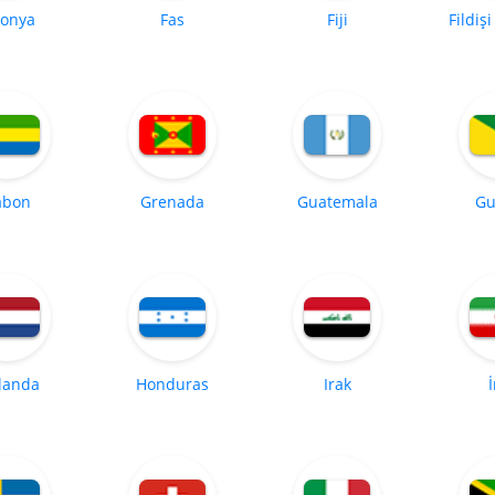
tonya
Fas
Fiji
Fildişi
abon
Grenada
Guatemala
Gu
landa
Honduras
Irak