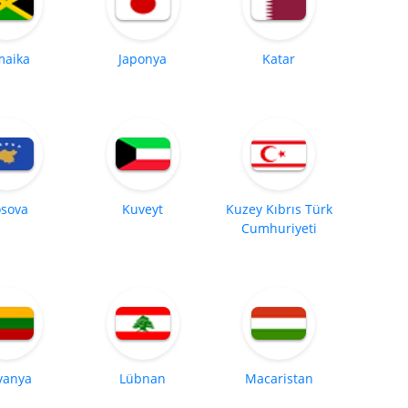
maika
Japonya
Katar
sova
Kuveyt
Kuzey Kıbrıs Türk
Cumhuriyeti
tvanya
Lübnan
Macaristan