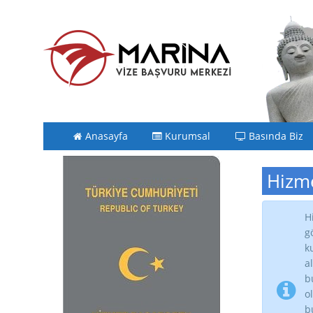
Anasayfa
Kurumsal
Basında Biz
Hizme
H
g
k
a
b
o
b