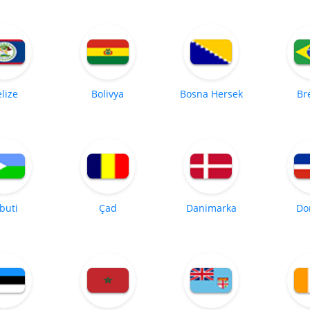
lize
Bolivya
Bosna Hersek
Br
buti
Çad
Danimarka
Do