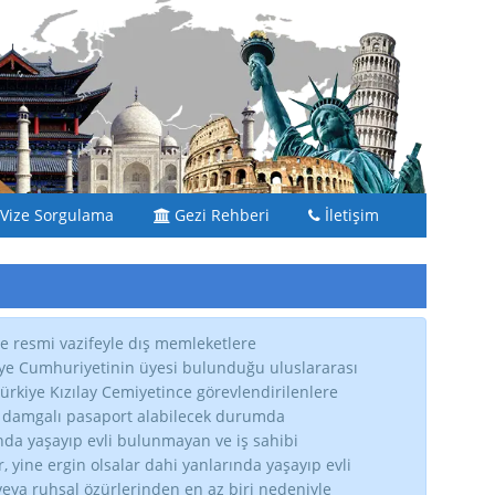
Vize Sorgulama
Gezi Rehberi
İletişim
e resmi vazifeyle dış memleketlere
kiye Cumhuriyetinin üyesi bulunduğu uluslararası
kiye Kızılay Cemiyetince görevlendirilenlere
t damgalı pasaport alabilecek durumda
nda yaşayıp evli bulunmayan ve iş sahibi
yine ergin olsalar dahi yanlarında yaşayıp evli
eya ruhsal özürlerinden en az biri nedeniyle