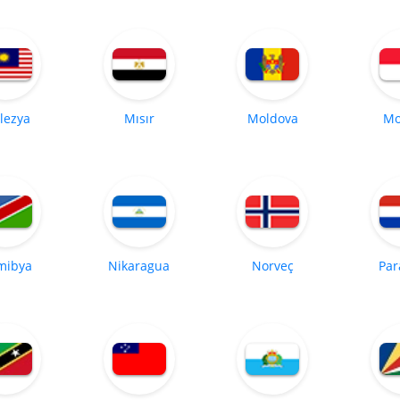
lezya
Mısır
Moldova
Mo
mibya
Nikaragua
Norveç
Par