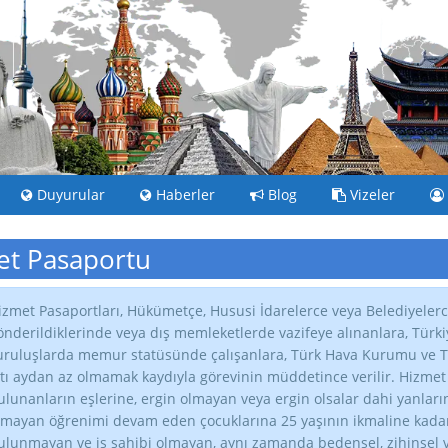
Duyurular
Haberler
Blog
Vizeler
t Pasaportu
izmet Pasaportları, Hükümetçe, Hususi İdarelerce veya Belediyelerc
önderildiklerinde veya dış memleketlerde vazifeye alınanlara, Tür
uruluşlarda memur statüsünde çalışanlara, Türk Hava Kurumu ve Tür
ltı aydan az olmamak kaydıyla görevinin müddetince verilir. Hizme
ulunanların eşlerine, ergin olmayan veya ergin olsalar dahi yanları
lmayan öğrenimi devam eden çocuklarına 25 yaşının ikmaline kadar, 
ulunmayan ve iş sahibi olmayan, aynı zamanda bedensel, zihinsel v