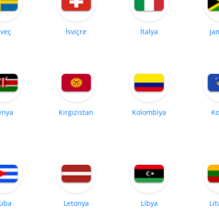
sveç
İsviçre
İtalya
Ja
enya
Kırgızistan
Kolombiya
Ko
üba
Letonya
Libya
Li