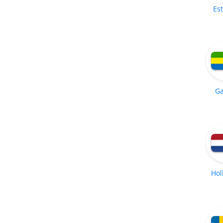
Es
G
Hol