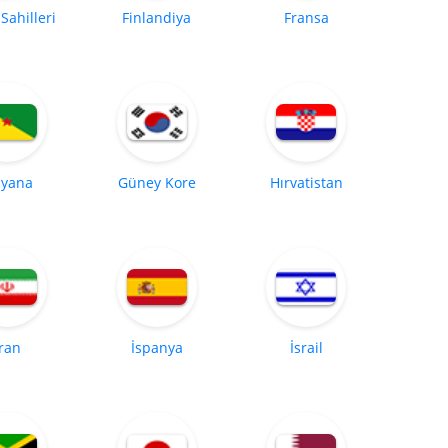
 Sahilleri
Finlandiya
Fransa
yana
Güney Kore
Hırvatistan
İran
İspanya
İsrail