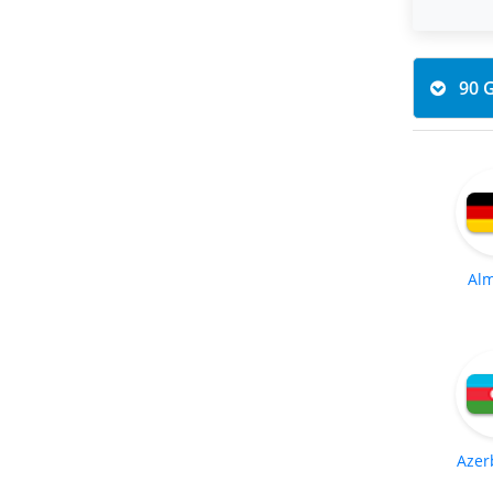
Al
Azer