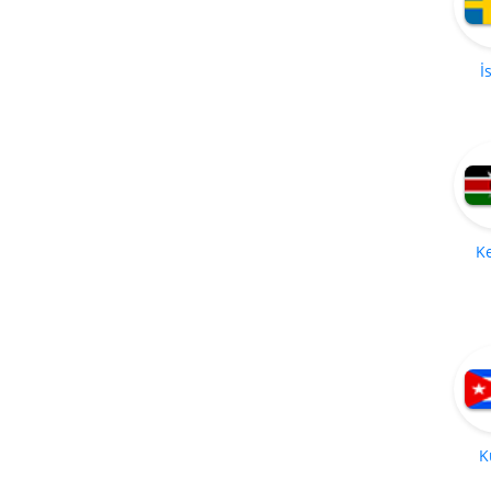
İ
K
K