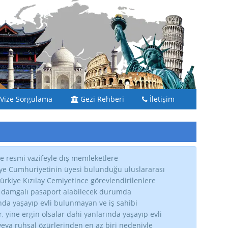
Vize Sorgulama
Gezi Rehberi
İletişim
e resmi vazifeyle dış memleketlere
kiye Cumhuriyetinin üyesi bulunduğu uluslararası
kiye Kızılay Cemiyetince görevlendirilenlere
t damgalı pasaport alabilecek durumda
nda yaşayıp evli bulunmayan ve iş sahibi
yine ergin olsalar dahi yanlarında yaşayıp evli
eya ruhsal özürlerinden en az biri nedeniyle