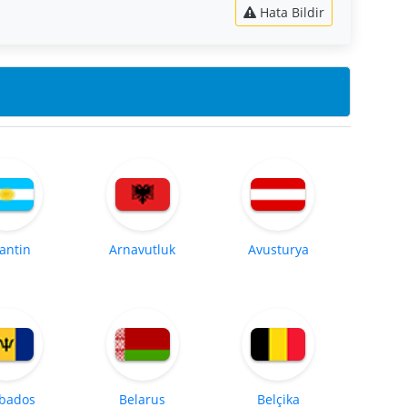
Hata Bildir
jantin
Arnavutluk
Avusturya
bados
Belarus
Belçika