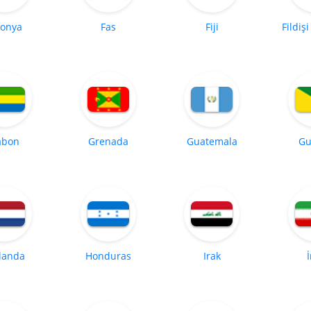
tonya
Fas
Fiji
Fildişi
abon
Grenada
Guatemala
Gu
landa
Honduras
Irak