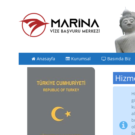
Anasayfa
Kurumsal
Basında Biz
Hizme
H
g
k
a
b
o
b