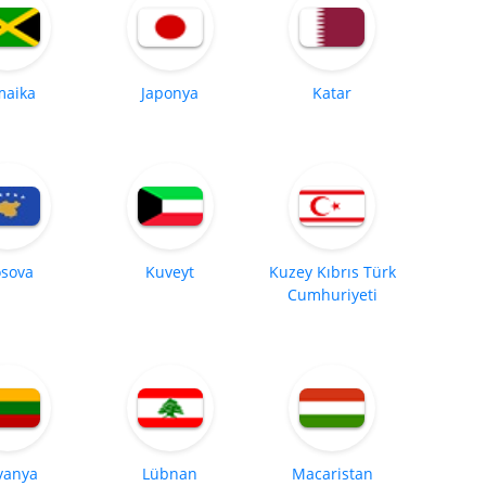
maika
Japonya
Katar
sova
Kuveyt
Kuzey Kıbrıs Türk
Cumhuriyeti
tvanya
Lübnan
Macaristan