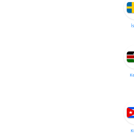
İ
K
K