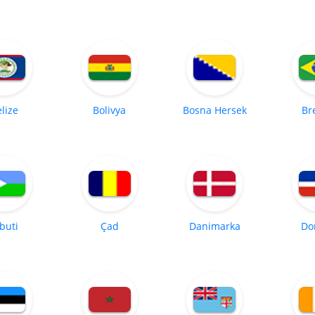
lize
Bolivya
Bosna Hersek
Br
buti
Çad
Danimarka
Do