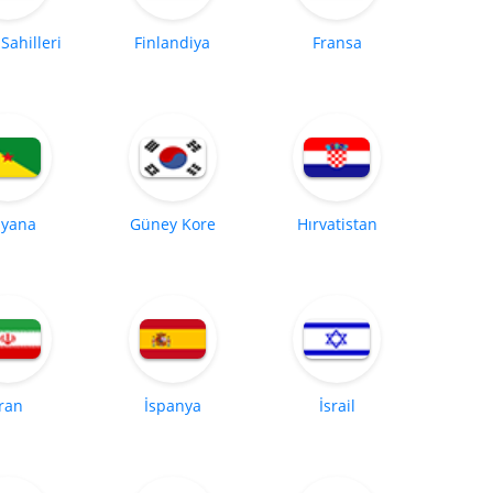
 Sahilleri
Finlandiya
Fransa
yana
Güney Kore
Hırvatistan
İran
İspanya
İsrail