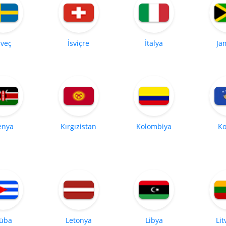
sveç
İsviçre
İtalya
Ja
enya
Kırgızistan
Kolombiya
Ko
üba
Letonya
Libya
Li