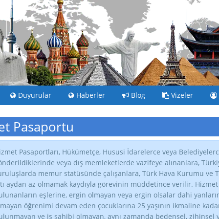
Duyurular
Haberler
Blog
Vizeler
t Pasaportu
izmet Pasaportları, Hükümetçe, Hususi İdarelerce veya Belediyelerc
önderildiklerinde veya dış memleketlerde vazifeye alınanlara, Tür
uruluşlarda memur statüsünde çalışanlara, Türk Hava Kurumu ve Tür
ltı aydan az olmamak kaydıyla görevinin müddetince verilir. Hizme
ulunanların eşlerine, ergin olmayan veya ergin olsalar dahi yanları
lmayan öğrenimi devam eden çocuklarına 25 yaşının ikmaline kadar, 
ulunmayan ve iş sahibi olmayan, aynı zamanda bedensel, zihinsel v