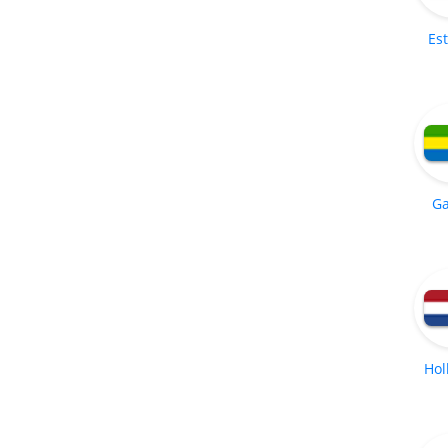
Es
G
Hol