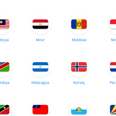
lezya
Mısır
Moldova
Mo
mibya
Nikaragua
Norveç
Par