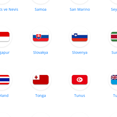
ts ve Nevis
Samoa
San Marino
Sey
gapur
Slovakya
Slovenya
Su
yland
Tonga
Tunus
Tu