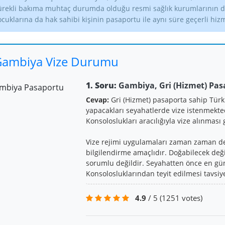
ürekli bakıma muhtaç durumda olduğu resmi sağlık kurumlarının dü
ocuklarına da hak sahibi kişinin pasaportu ile aynı süre geçerli hiz
ambiya Vize Durumu
1. Soru:
Gambiya, Gri (Hizmet) Pasa
Cevap:
Gri (Hizmet) pasaporta sahip Tür
yapacakları seyahatlerde vize istenmekte
Konsoloslukları aracılığıyla vize alınması
Vize rejimi uygulamaları zaman zaman deği
bilgilendirme amaçlıdır. Doğabilecek değ
sorumlu değildir. Seyahatten önce en gün
Konsolosluklarından teyit edilmesi tavsiye
4.9
/ 5
(1251 votes)