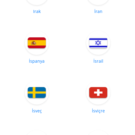
Irak
İran
İspanya
İsrail
İsveç
İsviçre