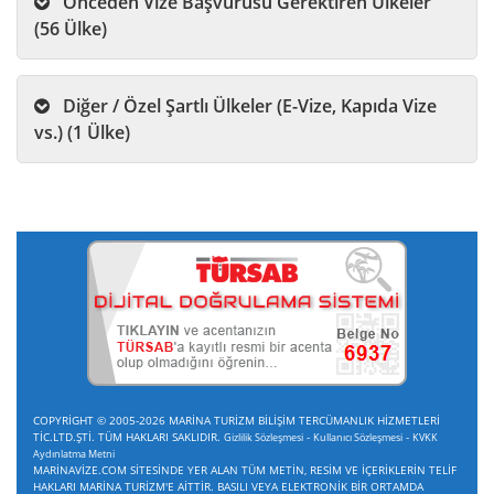
Önceden Vize Başvurusu Gerektiren Ülkeler
(56 Ülke)
Diğer / Özel Şartlı Ülkeler (E-Vize, Kapıda Vize
vs.) (1 Ülke)
COPYRİGHT © 2005-2026 MARİNA TURİZM BİLİŞİM TERCÜMANLIK HİZMETLERİ
TİC.LTD.ŞTİ. TÜM HAKLARI SAKLIDIR.
-
-
Gizlilik Sözleşmesi
Kullanıcı Sözleşmesi
KVKK
Aydınlatma Metni
MARİNAVİZE.COM SİTESİNDE YER ALAN TÜM METİN, RESİM VE İÇERİKLERİN TELİF
HAKLARI MARİNA TURİZM'E AİTTİR. BASILI VEYA ELEKTRONİK BİR ORTAMDA