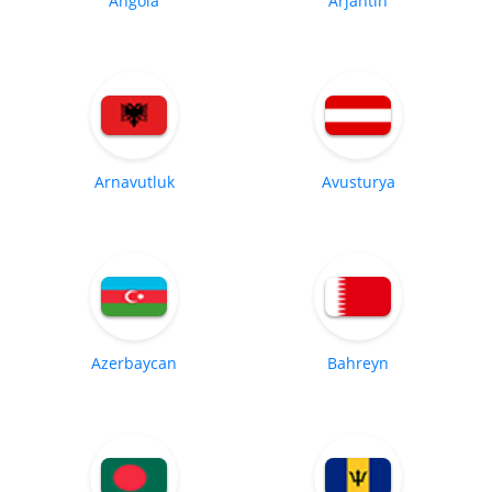
Angola
Arjantin
Arnavutluk
Avusturya
Azerbaycan
Bahreyn