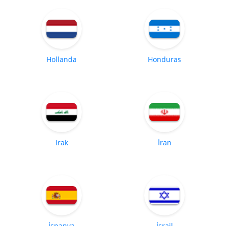
Hollanda
Honduras
Irak
İran
İspanya
İsrail