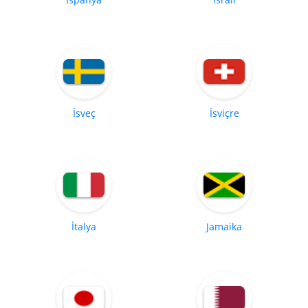
İsveç
İsviçre
İtalya
Jamaika