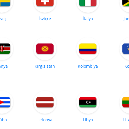
sveç
İsviçre
İtalya
Ja
enya
Kırgızistan
Kolombiya
Ko
üba
Letonya
Libya
Li