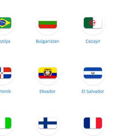
ezilya
Bulgaristan
Cezayir
minik
Ekvador
El Salvador