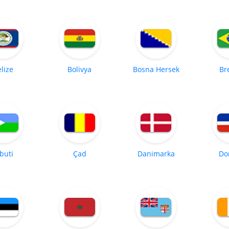
lize
Bolivya
Bosna Hersek
Br
buti
Çad
Danimarka
Do