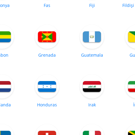
tonya
Fas
Fiji
Fildişi
abon
Grenada
Guatemala
Gu
landa
Honduras
Irak