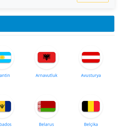
jantin
Arnavutluk
Avusturya
bados
Belarus
Belçika