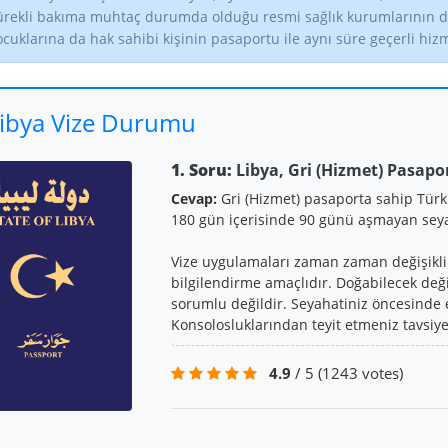
ürekli bakıma muhtaç durumda olduğu resmi sağlık kurumlarının dü
ocuklarına da hak sahibi kişinin pasaportu ile aynı süre geçerli hiz
ibya Vize Durumu
1. Soru:
Libya, Gri (Hizmet) Pasapor
Cevap:
Gri (Hizmet) pasaporta sahip Türk
180 gün içerisinde 90 günü aşmayan seya
Vize uygulamaları zaman zaman değişiklik 
bilgilendirme amaçlıdır. Doğabilecek değ
sorumlu değildir. Seyahatiniz öncesinde e
Konsolosluklarından teyit etmeniz tavsiye 
4.9
/ 5
(1243 votes)