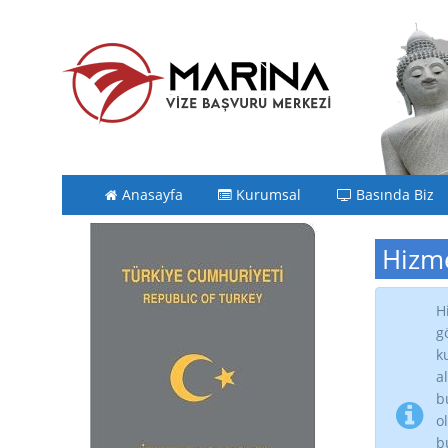
Anasayfa
Kurumsal
Basında Biz
Hizme
H
g
k
a
b
o
b