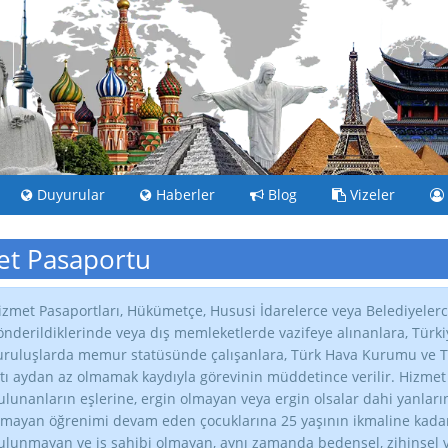
Duyurular
Haberler
Blog
Vizeler
t Pasaportu
izmet Pasaportları, Hükümetçe, Hususi İdarelerce veya Belediyelerc
önderildiklerinde veya dış memleketlerde vazifeye alınanlara, Tür
uruluşlarda memur statüsünde çalışanlara, Türk Hava Kurumu ve Tür
ltı aydan az olmamak kaydıyla görevinin müddetince verilir. Hizme
ulunanların eşlerine, ergin olmayan veya ergin olsalar dahi yanları
lmayan öğrenimi devam eden çocuklarına 25 yaşının ikmaline kadar, 
ulunmayan ve iş sahibi olmayan, aynı zamanda bedensel, zihinsel v