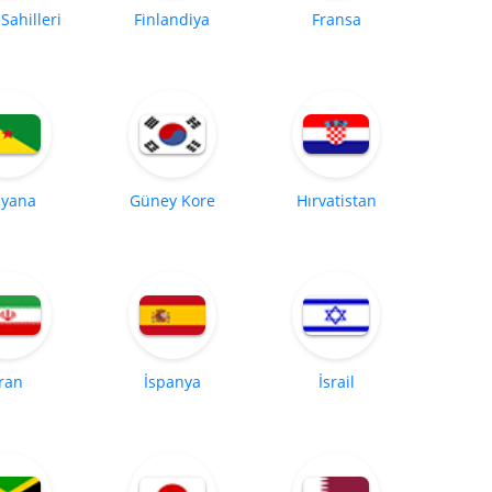
 Sahilleri
Finlandiya
Fransa
yana
Güney Kore
Hırvatistan
İran
İspanya
İsrail