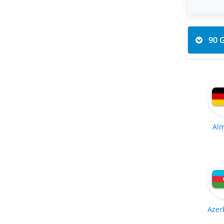
Al
Azer