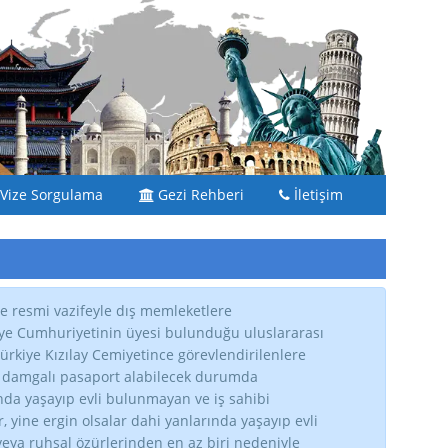
Vize Sorgulama
Gezi Rehberi
İletişim
e resmi vazifeyle dış memleketlere
kiye Cumhuriyetinin üyesi bulunduğu uluslararası
kiye Kızılay Cemiyetince görevlendirilenlere
t damgalı pasaport alabilecek durumda
nda yaşayıp evli bulunmayan ve iş sahibi
yine ergin olsalar dahi yanlarında yaşayıp evli
eya ruhsal özürlerinden en az biri nedeniyle