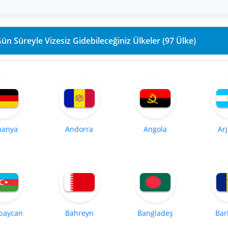
90 Gün Süreyle Vizesiz Gidebileceğiniz Ülkeler (97 Ülke)
manya
Andorra
Angola
Ar
baycan
Bahreyn
Bangladeş
Bar