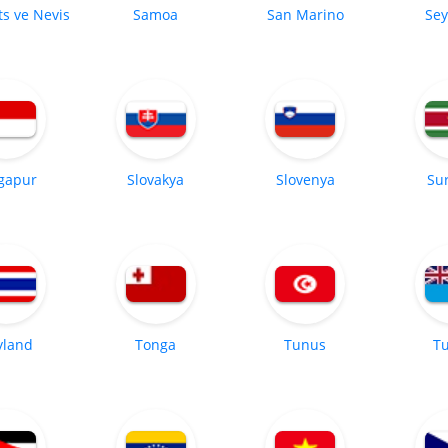
ts ve Nevis
Samoa
San Marino
Sey
gapur
Slovakya
Slovenya
Su
yland
Tonga
Tunus
Tu