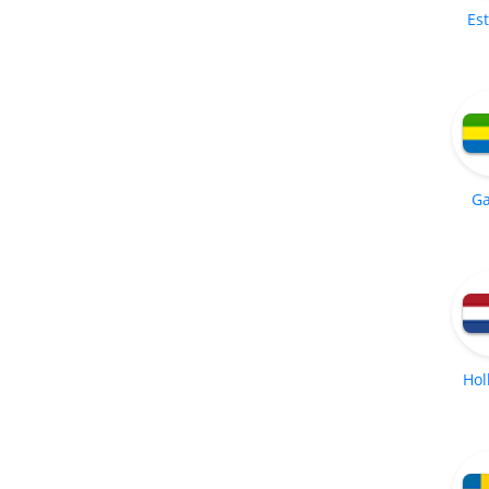
Es
G
Hol