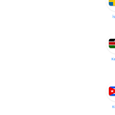
İ
K
K