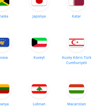
maika
Japonya
Katar
sova
Kuveyt
Kuzey Kıbrıs Türk
Cumhuriyeti
tvanya
Lübnan
Macaristan