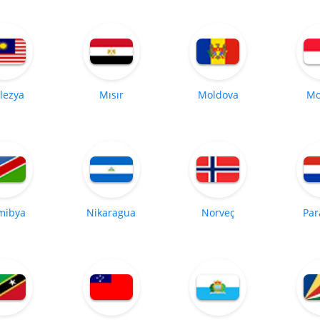
lezya
Mısır
Moldova
Mo
mibya
Nikaragua
Norveç
Par