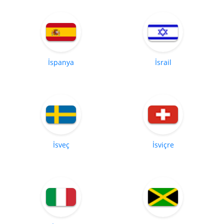
İspanya
İsrail
İsveç
İsviçre