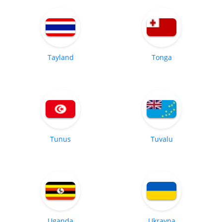
Tayland
Tonga
Tunus
Tuvalu
Uganda
Ukrayna