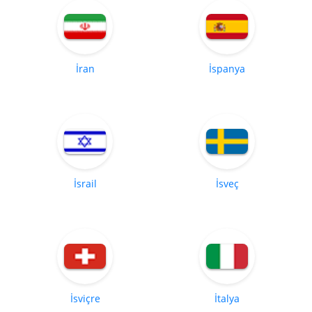
İran
İspanya
İsrail
İsveç
İsviçre
İtalya