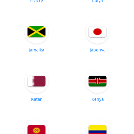
İsviçre
İtalya
Jamaika
Japonya
Katar
Kenya