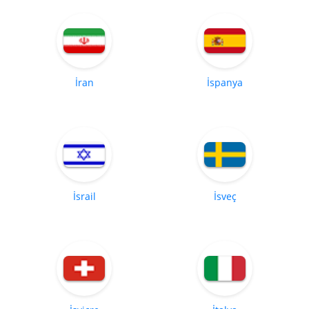
İran
İspanya
İsrail
İsveç