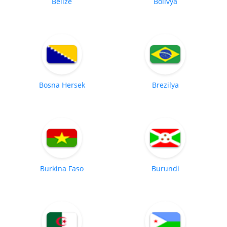
Belize
Bolivya
Bosna Hersek
Brezilya
Burkina Faso
Burundi