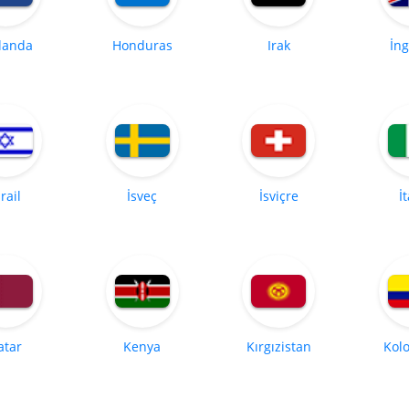
landa
Honduras
Irak
İng
srail
İsveç
İsviçre
İ
atar
Kenya
Kırgızistan
Kol