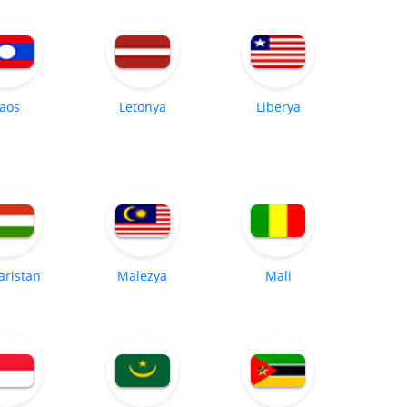
aos
Letonya
Liberya
ristan
Malezya
Mali