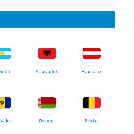
jantin
Arnavutluk
Avusturya
bados
Belarus
Belçika