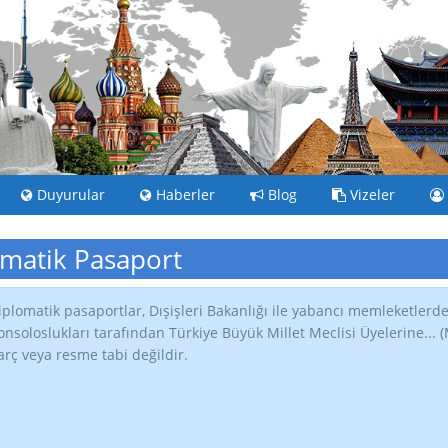
Duyurular
Haberler
Blog
Vizeler
matik Pasaport
iplomatik pasaportlar, Dışişleri Bakanlığı ile yabancı memleketlerd
onsoloslukları tarafından Türkiye Büyük Millet Meclisi Üyelerine...
arç veya resme tabi değildir.