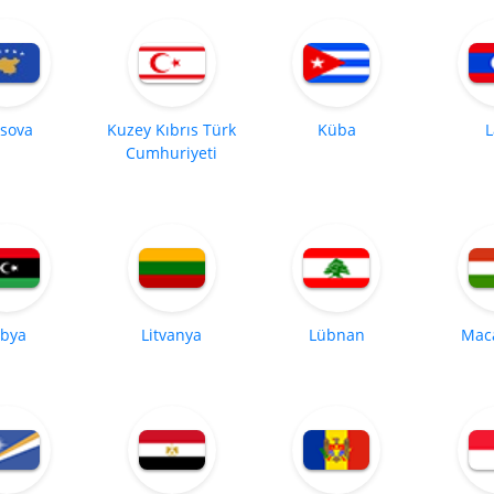
sova
Kuzey Kıbrıs Türk
Küba
L
Cumhuriyeti
ibya
Litvanya
Lübnan
Maca