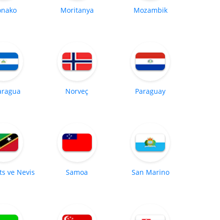
nako
Moritanya
Mozambik
aragua
Norveç
Paraguay
tts ve Nevis
Samoa
San Marino