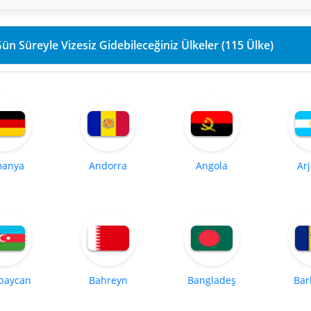
90 Gün Süreyle Vizesiz Gidebileceğiniz Ülkeler (115 Ülke)
manya
Andorra
Angola
Ar
baycan
Bahreyn
Bangladeş
Bar