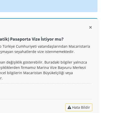
×
tik) Pasaporta Vize İstiyor mu?
p Türkiye Cumhuriyeti vatandaşlarından Macaristan’a
 aşmayan seyahatlerde vize istenmemektedir.
 değişiklik gösterebilir. Buradaki bilgiler yalnızca
işikliklerden firmamız Marina Vize Başvuru Merkezi
el bilgilerin Macaristan Büyükelçiliği veya
r.
Hata Bildir