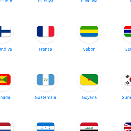
alvador
Estonya
Etiyopya
andiya
Fransa
Gabon
Ga
enada
Guatemala
Guyana
Güne