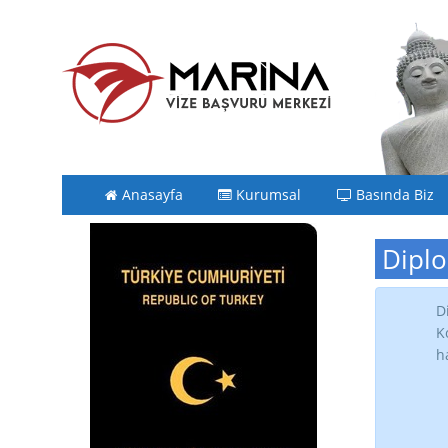
Anasayfa
Kurumsal
Basında Biz
Diplo
D
K
h