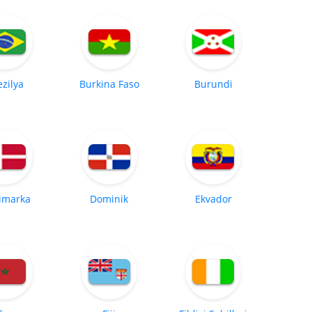
ezilya
Burkina Faso
Burundi
imarka
Dominik
Ekvador