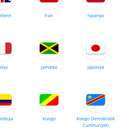
iltere
İran
İspanya
talya
Jamaika
Japonya
ombiya
Kongo
Kongo Demokratik
Cumhuriyeti