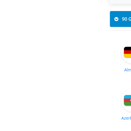
Al
Azer