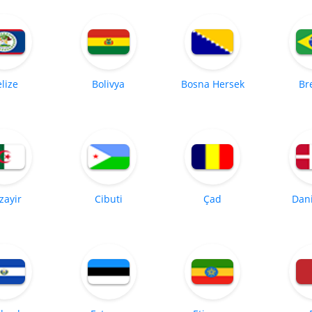
lize
Bolivya
Bosna Hersek
Br
zayir
Cibuti
Çad
Dan