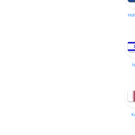
Hol
İ
K