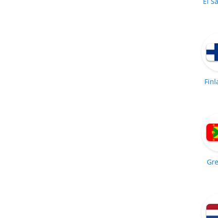
El S
Finl
Gr