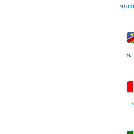
Marshal
Na
P