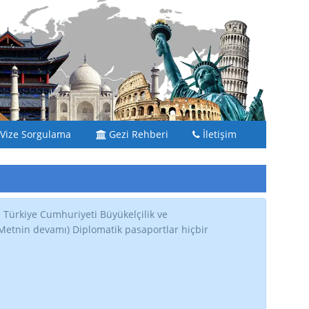
Vize Sorgulama
Gezi Rehberi
İletişim
e Türkiye Cumhuriyeti Büyükelçilik ve
 (Metnin devamı) Diplomatik pasaportlar hiçbir