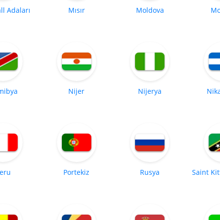
l Adaları
Mısır
Moldova
Mo
mibya
Nijer
Nijerya
Nik
eru
Portekiz
Rusya
Saint Ki