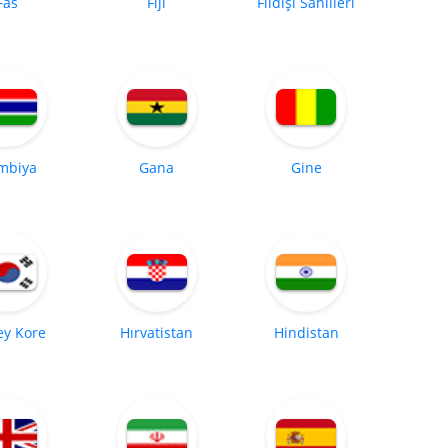
Fas
Fiji
Fildişi Sahilleri
mbiya
Gana
Gine
y Kore
Hırvatistan
Hindistan