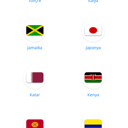
İsviçre
İtalya
Jamaika
Japonya
Katar
Kenya