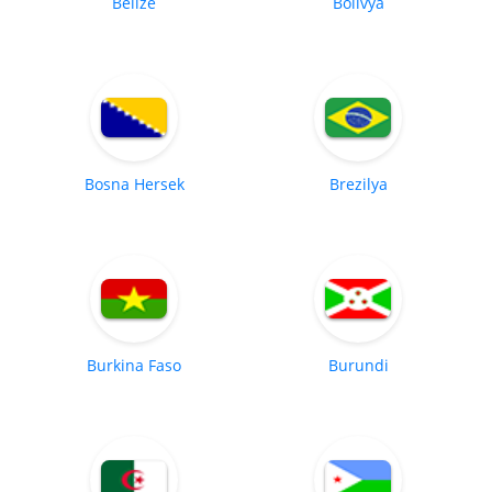
Belize
Bolivya
Bosna Hersek
Brezilya
Burkina Faso
Burundi