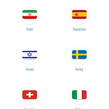
İran
İspanya
İsrail
İsveç