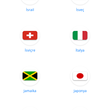
İsrail
İsveç
İsviçre
İtalya
Jamaika
Japonya