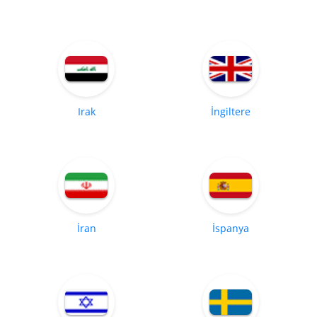
Irak
İngiltere
İran
İspanya