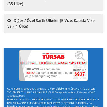
(35 Ülke)
Diğer / Özel Şartlı Ülkeler (E-Vize, Kapıda Vize
vs.) (1 Ülke)
COPYRİGHT © 2005-2026 MARİNA TURİZM BİLİŞİM TERCÜMANLIK HİZMETLERİ
TİC.LTD.ŞTİ. TÜM HAKLARI SAKLIDIR.
-
-
Gizlilik Sözleşmesi
Kullanıcı Sözleşmesi
KVKK
Aydınlatma Metni
MARİNAVİZE.COM SİTESİNDE YER ALAN TÜM METİN, RESİM VE İÇERİKLERİN TELİF
HAKLARI MARİNA TURİZM'E AİTTİR. BASILI VEYA ELEKTRONİK BİR ORTAMDA
İZİNSİZ KULLANILAMAZ VEYA KOPYALANAMAZ. İZİNSİZ KULLANAN KURUMLAR VE