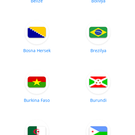
Belize
Bolivya
Bosna Hersek
Brezilya
Burkina Faso
Burundi