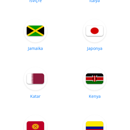
İsviçre
İtalya
Jamaika
Japonya
Katar
Kenya