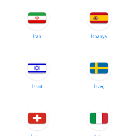
İran
İspanya
İsrail
İsveç