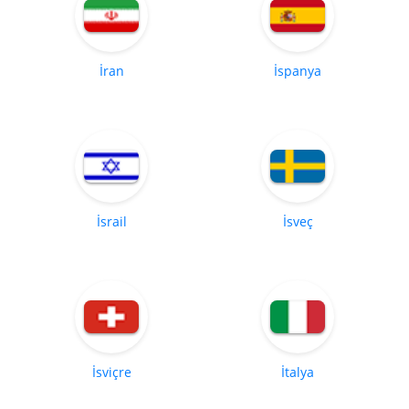
İran
İspanya
İsrail
İsveç
İsviçre
İtalya