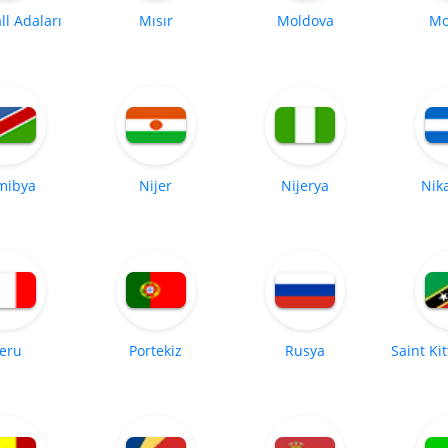
l Adaları
Mısır
Moldova
Mo
mibya
Nijer
Nijerya
Nik
eru
Portekiz
Rusya
Saint Ki