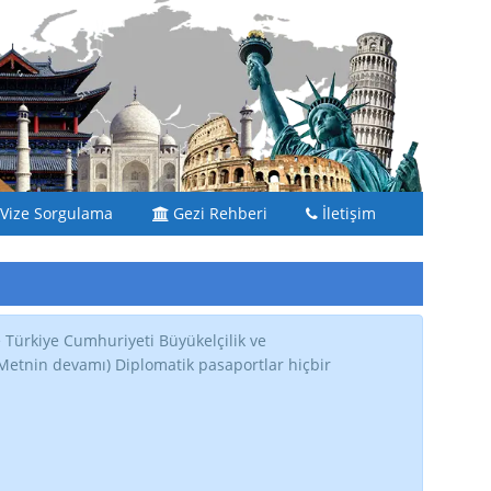
Vize Sorgulama
Gezi Rehberi
İletişim
e Türkiye Cumhuriyeti Büyükelçilik ve
 (Metnin devamı) Diplomatik pasaportlar hiçbir