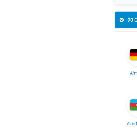
Al
Azer