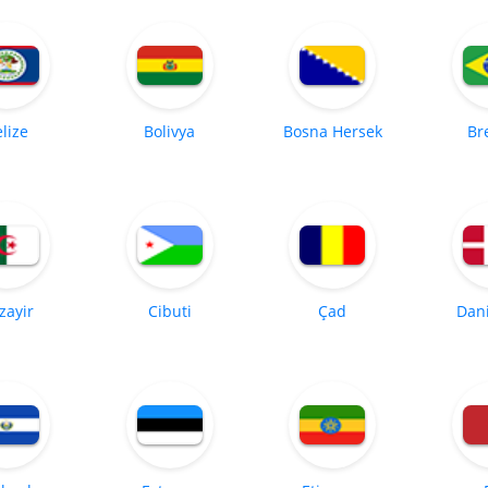
lize
Bolivya
Bosna Hersek
Br
zayir
Cibuti
Çad
Dan