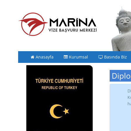
Anasayfa
Kurumsal
Basında Biz
Diplo
D
K
h