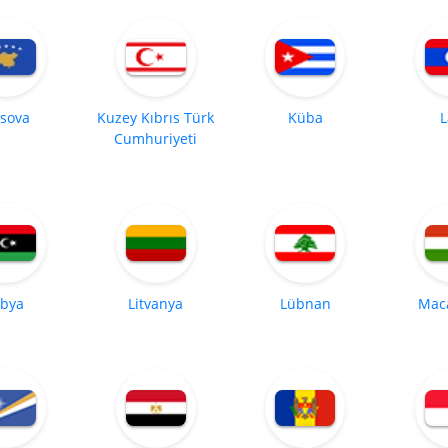
sova
Kuzey Kıbrıs Türk
Küba
L
Cumhuriyeti
ibya
Litvanya
Lübnan
Maca