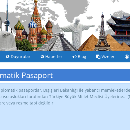
Duyurular
Haberler
Blog
Vizeler
matik Pasaport
iplomatik pasaportlar, Dışişleri Bakanlığı ile yabancı memleketlerd
onsoloslukları tarafından Türkiye Büyük Millet Meclisi Üyelerine...
arç veya resme tabi değildir.