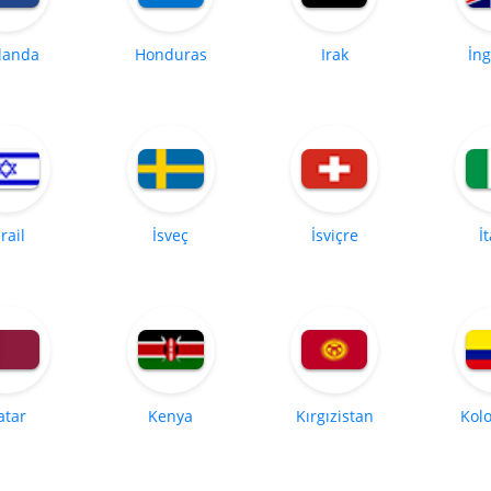
landa
Honduras
Irak
İng
srail
İsveç
İsviçre
İ
atar
Kenya
Kırgızistan
Kol