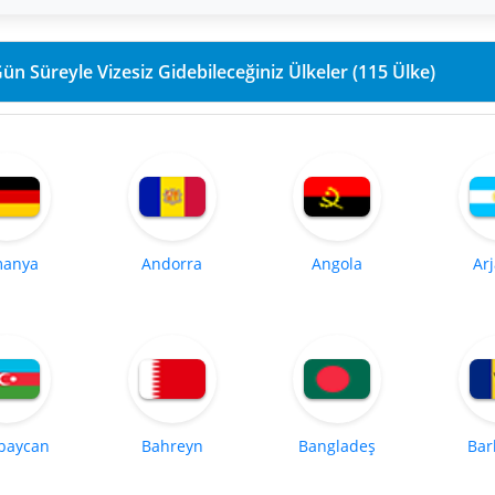
90 Gün Süreyle Vizesiz Gidebileceğiniz Ülkeler (115 Ülke)
manya
Andorra
Angola
Ar
baycan
Bahreyn
Bangladeş
Bar