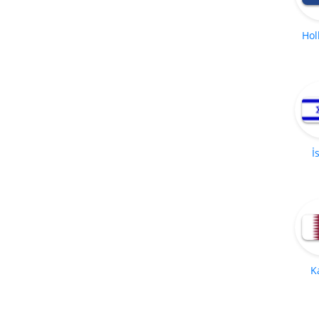
Hol
İ
K