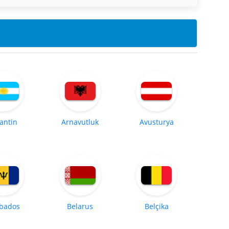
jantin
Arnavutluk
Avusturya
bados
Belarus
Belçika