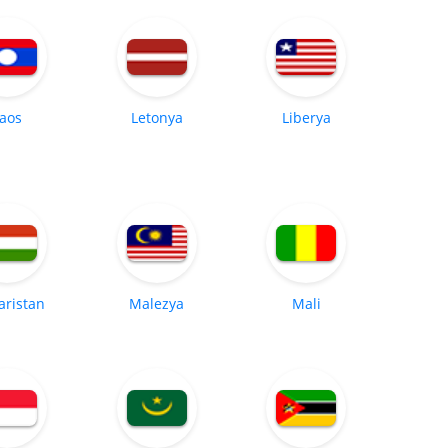
aos
Letonya
Liberya
ristan
Malezya
Mali