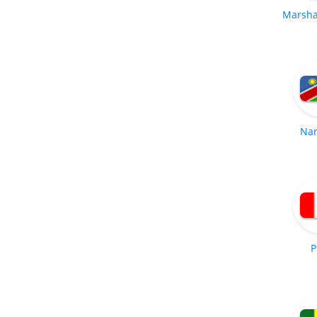
Marshal
Na
P