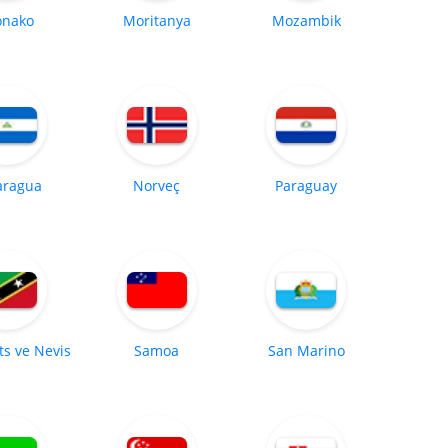
nako
Moritanya
Mozambik
aragua
Norveç
Paraguay
tts ve Nevis
Samoa
San Marino