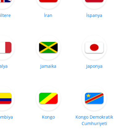
iltere
İran
İspanya
talya
Jamaika
Japonya
ombiya
Kongo
Kongo Demokratik
Cumhuriyeti