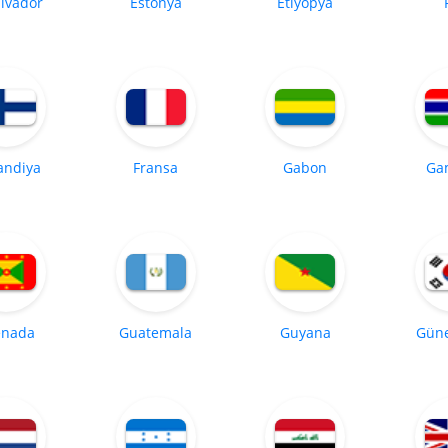
alvador
Estonya
Etiyopya
andiya
Fransa
Gabon
Ga
enada
Guatemala
Guyana
Güne