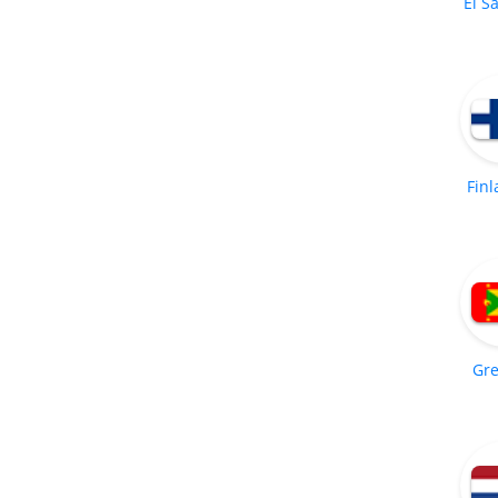
El S
Finl
Gr