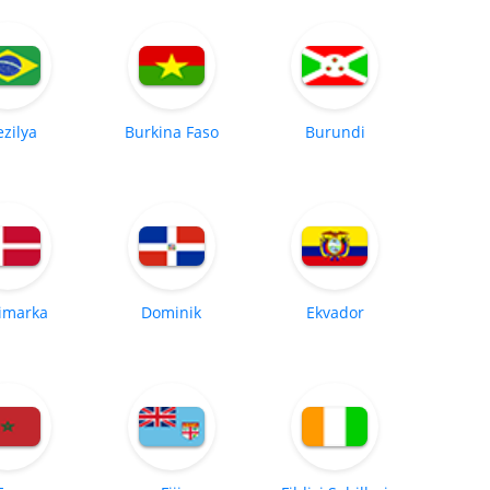
ezilya
Burkina Faso
Burundi
imarka
Dominik
Ekvador