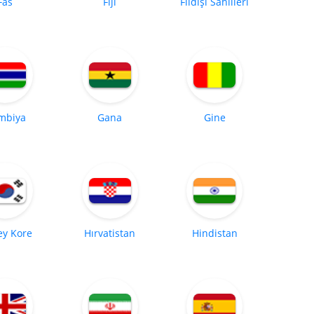
Fas
Fiji
Fildişi Sahilleri
mbiya
Gana
Gine
y Kore
Hırvatistan
Hindistan