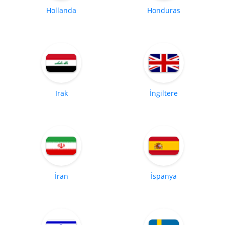
Hollanda
Honduras
Irak
İngiltere
İran
İspanya