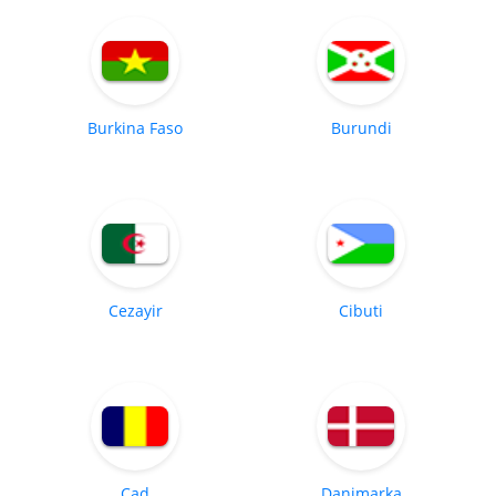
Burkina Faso
Burundi
Cezayir
Cibuti
Çad
Danimarka