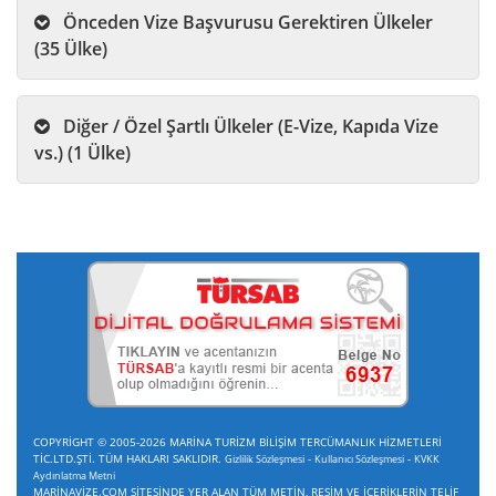
Önceden Vize Başvurusu Gerektiren Ülkeler
(35 Ülke)
Diğer / Özel Şartlı Ülkeler (E-Vize, Kapıda Vize
vs.) (1 Ülke)
COPYRİGHT © 2005-2026 MARİNA TURİZM BİLİŞİM TERCÜMANLIK HİZMETLERİ
TİC.LTD.ŞTİ. TÜM HAKLARI SAKLIDIR.
-
-
Gizlilik Sözleşmesi
Kullanıcı Sözleşmesi
KVKK
Aydınlatma Metni
MARİNAVİZE.COM SİTESİNDE YER ALAN TÜM METİN, RESİM VE İÇERİKLERİN TELİF