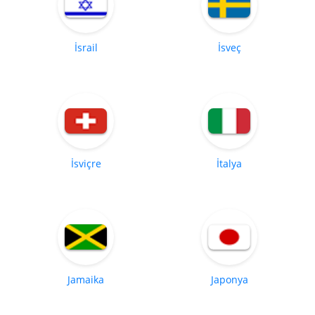
İsrail
İsveç
İsviçre
İtalya
Jamaika
Japonya