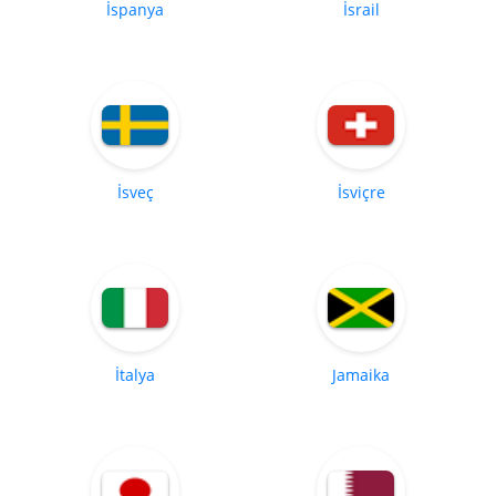
İspanya
İsrail
İsveç
İsviçre
İtalya
Jamaika