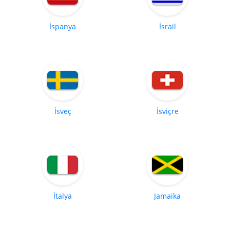
İspanya
İsrail
İsveç
İsviçre
İtalya
Jamaika