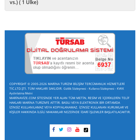
vs.) ( 1 Ülke)
COPYRİGHT © 2005-2026 MARİNA TURİZM BİLİŞİM TERCÜMANLIK HİZMETLERİ
TİC.LTD.ŞTİ. TÜM HAKLARI SAKLIDIR.
-
-
Gizlilik Sözleşmesi
Kullanıcı Sözleşmesi
KVKK
Aydınlatma Metni
MARİNAVİZE.COM SİTESİNDE YER ALAN TÜM METİN, RESİM VE İÇERİKLERİN TELİF
HAKLARI MARİNA TURİZM'E AİTTİR. BASILI VEYA ELEKTRONİK BİR ORTAMDA
İZİNSİZ KULLANILAMAZ VEYA KOPYALANAMAZ. İZİNSİZ KULLANAN KURUMLAR VE
KİŞİLER HAKKINDA İLGİLİ MAKAMLAR NEZDİNDE İDARİ İŞLEMLER BAŞLATILACAKTIR.