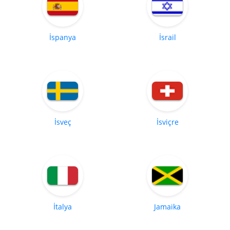
İspanya
İsrail
İsveç
İsviçre
İtalya
Jamaika