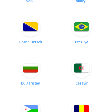
Belize
Bolivya
Bosna Hersek
Brezilya
Bulgaristan
Cezayir