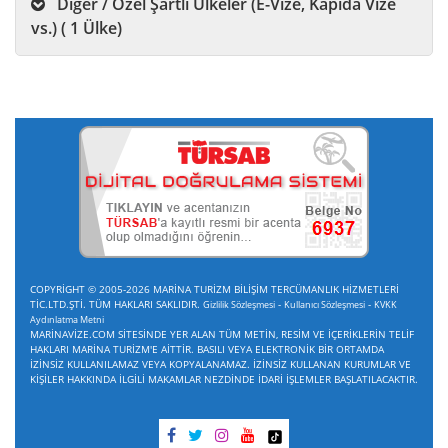
Diğer / Özel Şartlı Ülkeler (E-Vize, Kapıda Vize
vs.) ( 1 Ülke)
COPYRİGHT © 2005-2026 MARİNA TURİZM BİLİŞİM TERCÜMANLIK HİZMETLERİ
TİC.LTD.ŞTİ. TÜM HAKLARI SAKLIDIR.
-
-
Gizlilik Sözleşmesi
Kullanıcı Sözleşmesi
KVKK
Aydınlatma Metni
MARİNAVİZE.COM SİTESİNDE YER ALAN TÜM METİN, RESİM VE İÇERİKLERİN TELİF
HAKLARI MARİNA TURİZM'E AİTTİR. BASILI VEYA ELEKTRONİK BİR ORTAMDA
İZİNSİZ KULLANILAMAZ VEYA KOPYALANAMAZ. İZİNSİZ KULLANAN KURUMLAR VE
KİŞİLER HAKKINDA İLGİLİ MAKAMLAR NEZDİNDE İDARİ İŞLEMLER BAŞLATILACAKTIR.