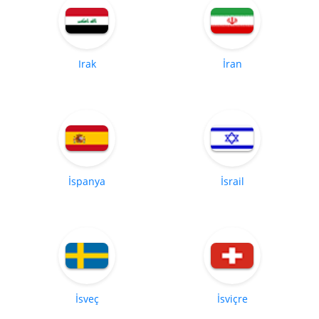
Irak
İran
İspanya
İsrail
İsveç
İsviçre