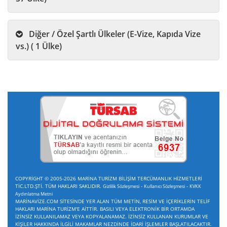
Diğer / Özel Şartlı Ülkeler (E-Vize, Kapıda Vize
vs.) ( 1 Ülke)
COPYRİGHT © 2005-2026 MARİNA TURİZM BİLİŞİM TERCÜMANLIK HİZMETLERİ
TİC.LTD.ŞTİ. TÜM HAKLARI SAKLIDIR.
-
-
Gizlilik Sözleşmesi
Kullanıcı Sözleşmesi
KVKK
Aydınlatma Metni
MARİNAVİZE.COM SİTESİNDE YER ALAN TÜM METİN, RESİM VE İÇERİKLERİN TELİF
HAKLARI MARİNA TURİZM'E AİTTİR. BASILI VEYA ELEKTRONİK BİR ORTAMDA
İZİNSİZ KULLANILAMAZ VEYA KOPYALANAMAZ. İZİNSİZ KULLANAN KURUMLAR VE
KİŞİLER HAKKINDA İLGİLİ MAKAMLAR NEZDİNDE İDARİ İŞLEMLER BAŞLATILACAKTIR.