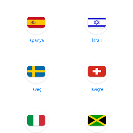
İspanya
İsrail
İsveç
İsviçre