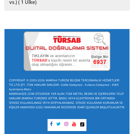
vs.) ( 1 Ülke)
COPYRİGHT © 2005-2026 MARİNA TURİZM BİLİŞİM TERCÜMANLIK HİZMETLERİ
TİC.LTD.ŞTİ. TÜM HAKLARI SAKLIDIR.
-
-
Gizlilik Sözleşmesi
Kullanıcı Sözleşmesi
KVKK
Aydınlatma Metni
MARİNAVİZE.COM SİTESİNDE YER ALAN TÜM METİN, RESİM VE İÇERİKLERİN TELİF
HAKLARI MARİNA TURİZM'E AİTTİR. BASILI VEYA ELEKTRONİK BİR ORTAMDA
İZİNSİZ KULLANILAMAZ VEYA KOPYALANAMAZ. İZİNSİZ KULLANAN KURUMLAR VE
KİŞİLER HAKKINDA İLGİLİ MAKAMLAR NEZDİNDE İDARİ İŞLEMLER BAŞLATILACAKTIR.