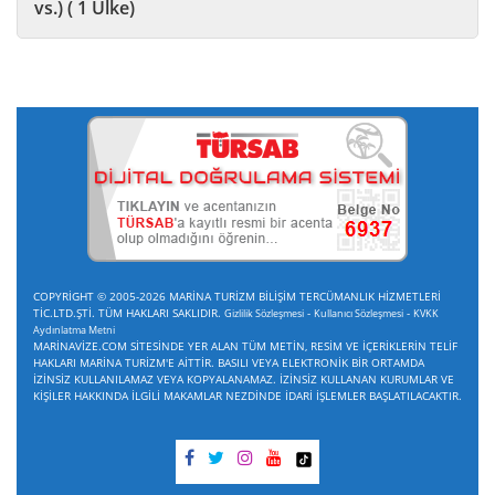
vs.) ( 1 Ülke)
COPYRİGHT © 2005-2026 MARİNA TURİZM BİLİŞİM TERCÜMANLIK HİZMETLERİ
TİC.LTD.ŞTİ. TÜM HAKLARI SAKLIDIR.
-
-
Gizlilik Sözleşmesi
Kullanıcı Sözleşmesi
KVKK
Aydınlatma Metni
MARİNAVİZE.COM SİTESİNDE YER ALAN TÜM METİN, RESİM VE İÇERİKLERİN TELİF
HAKLARI MARİNA TURİZM'E AİTTİR. BASILI VEYA ELEKTRONİK BİR ORTAMDA
İZİNSİZ KULLANILAMAZ VEYA KOPYALANAMAZ. İZİNSİZ KULLANAN KURUMLAR VE
KİŞİLER HAKKINDA İLGİLİ MAKAMLAR NEZDİNDE İDARİ İŞLEMLER BAŞLATILACAKTIR.