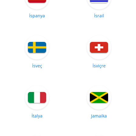
İspanya
İsrail
İsveç
İsviçre
İtalya
Jamaika