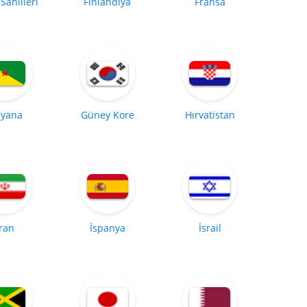
 Sahilleri
Finlandiya
Fransa
yana
Güney Kore
Hırvatistan
İran
İspanya
İsrail