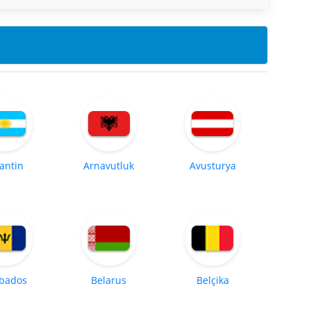
jantin
Arnavutluk
Avusturya
bados
Belarus
Belçika