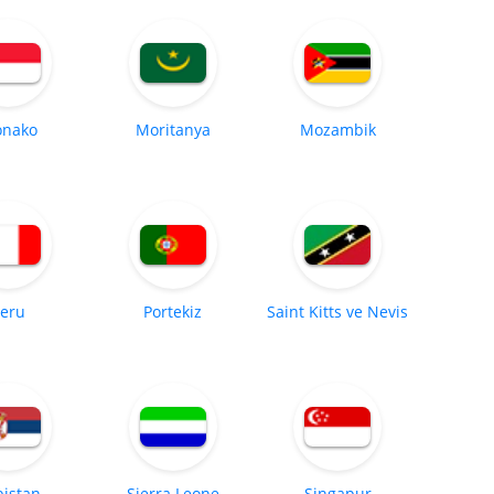
nako
Moritanya
Mozambik
eru
Portekiz
Saint Kitts ve Nevis
bistan
Sierra Leone
Singapur