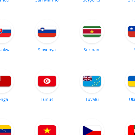
vakya
Slovenya
Surinam
onga
Tunus
Tuvalu
Uk