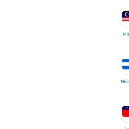
Ma
Nik
S