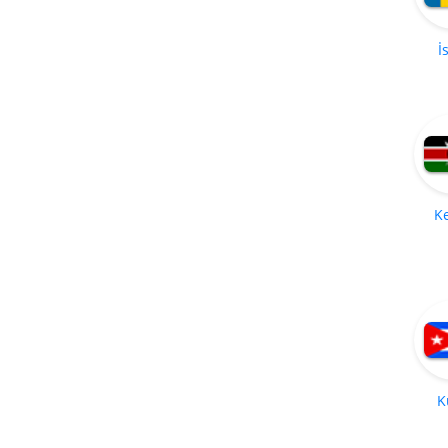
İ
K
K