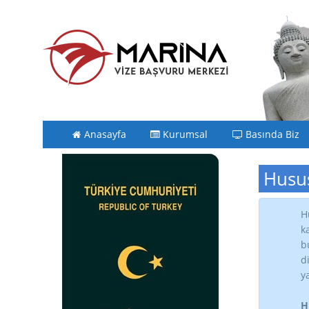
Anasayfa
Kurumsal
Basında Biz
Husus
H
k
b
d
y
H