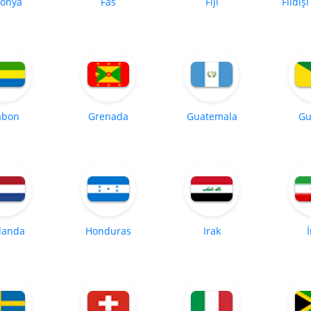
tonya
Fas
Fiji
Fildişi
abon
Grenada
Guatemala
Gu
landa
Honduras
Irak