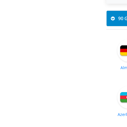
Al
Azer