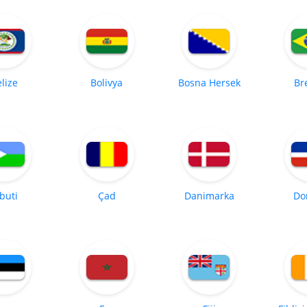
lize
Bolivya
Bosna Hersek
Br
buti
Çad
Danimarka
Do