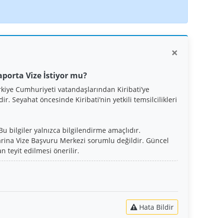
×
saporta Vize İstiyor mu?
rkiye Cumhuriyeti vatandaşlarından Kiribati’ye
r. Seyahat öncesinde Kiribati’nin yetkili temsilcilikleri
Bu bilgiler yalnızca bilgilendirme amaçlıdır.
arina Vize Başvuru Merkezi sorumlu değildir. Güncel
n teyit edilmesi önerilir.
Hata Bildir