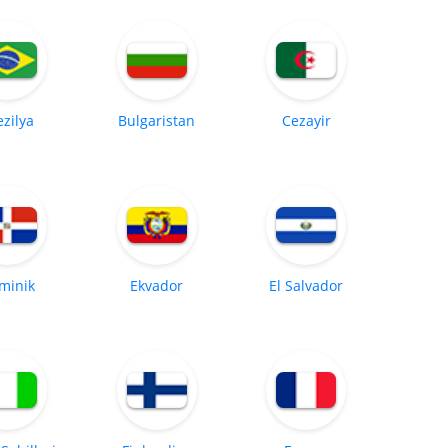
ezilya
Bulgaristan
Cezayir
minik
Ekvador
El Salvador