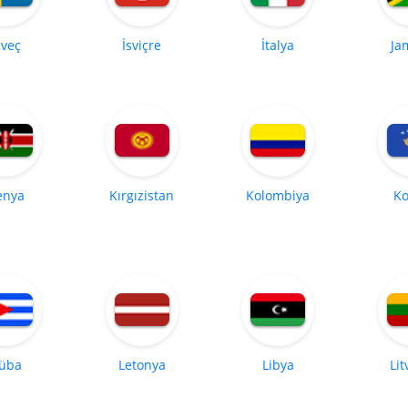
sveç
İsviçre
İtalya
Ja
enya
Kırgızistan
Kolombiya
Ko
üba
Letonya
Libya
Li