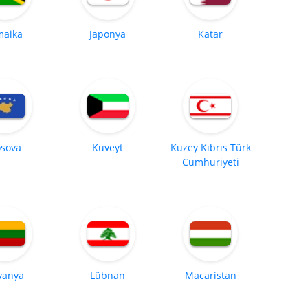
maika
Japonya
Katar
sova
Kuveyt
Kuzey Kıbrıs Türk
Cumhuriyeti
tvanya
Lübnan
Macaristan