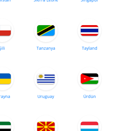
Şili
Tanzanya
Tayland
rayna
Uruguay
Ürdün