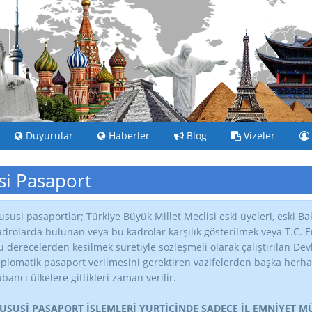
Duyurular
Haberler
Blog
Vizeler
i Pasaport
ususi pasaportlar; Türkiye Büyük Millet Meclisi eski üyeleri, eski Bak
adrolarda bulunan veya bu kadrolar karşılık gösterilmek veya T.C. Eme
u derecelerden kesilmek suretiyle sözleşmeli olarak çalıştırılan De
iplomatik pasaport verilmesini gerektiren vazifelerden başka herhan
abancı ülkelere gittikleri zaman verilir.
USUSİ PASAPORT İŞLEMLERİ YURTİÇİNDE SADECE İL EMNİYET 