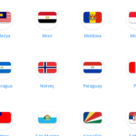
lezya
Mısır
Moldova
Mo
aragua
Norveç
Paraguay
P
amoa
San Marino
Seyşeller
Sır