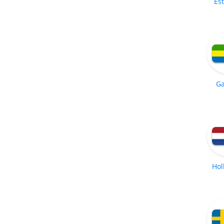
Es
G
Hol