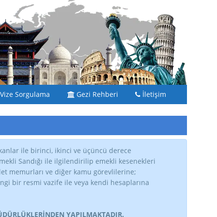
Vize Sorgulama
Gezi Rehberi
İletişim
anlar ile birinci, ikinci ve üçüncü derece
kli Sandığı ile ilgilendirilip emekli kesenekleri
vlet memurları ve diğer kamu görevlilerine;
gi bir resmi vazife ile veya kendi hesaplarına
MÜDÜRLÜKLERİNDEN YAPILMAKTADIR.