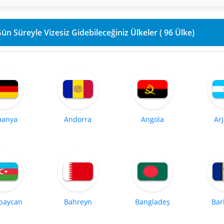
90 Gün Süreyle Vizesiz Gidebileceğiniz Ülkeler ( 96 Ülke)
manya
Andorra
Angola
Ar
baycan
Bahreyn
Bangladeş
Bar