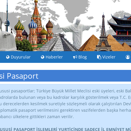
Duyurular
Haberler
Blog
Vizeler
i Pasaport
ususi pasaportlar; Türkiye Büyük Millet Meclisi eski üyeleri, eski Bak
adrolarda bulunan veya bu kadrolar karşılık gösterilmek veya T.C. Eme
u derecelerden kesilmek suretiyle sözleşmeli olarak çalıştırılan De
iplomatik pasaport verilmesini gerektiren vazifelerden başka herhan
abancı ülkelere gittikleri zaman verilir.
USUSİ PASAPORT İŞLEMLERİ YURTİÇİNDE SADECE İL EMNİYET 