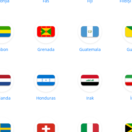
tonya
Fas
Fiji
Fildişi
abon
Grenada
Guatemala
Gu
landa
Honduras
Irak