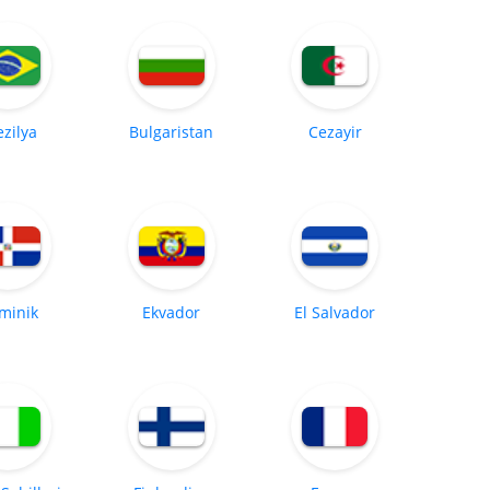
ezilya
Bulgaristan
Cezayir
minik
Ekvador
El Salvador