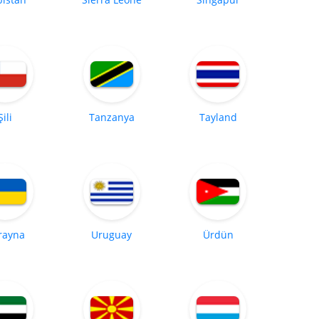
Şili
Tanzanya
Tayland
rayna
Uruguay
Ürdün