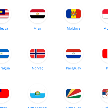
lezya
Mısır
Moldova
Mo
aragua
Norveç
Paraguay
P
amoa
San Marino
Seyşeller
Sır