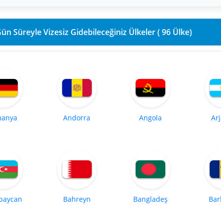
90 Gün Süreyle Vizesiz Gidebileceğiniz Ülkeler ( 96 Ülke)
manya
Andorra
Angola
Ar
baycan
Bahreyn
Bangladeş
Bar