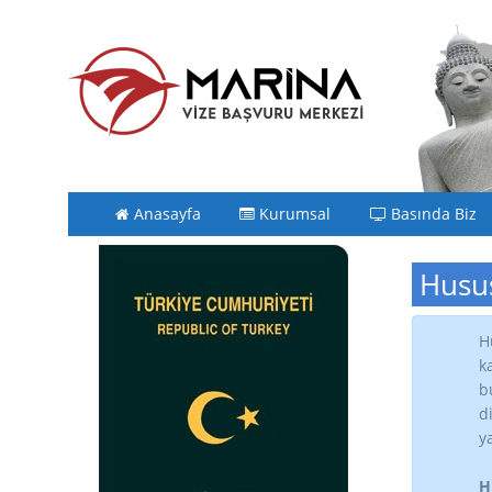
Anasayfa
Kurumsal
Basında Biz
Husus
H
k
b
d
y
H