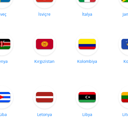
sveç
İsviçre
İtalya
Ja
enya
Kırgızistan
Kolombiya
Ko
üba
Letonya
Libya
Li