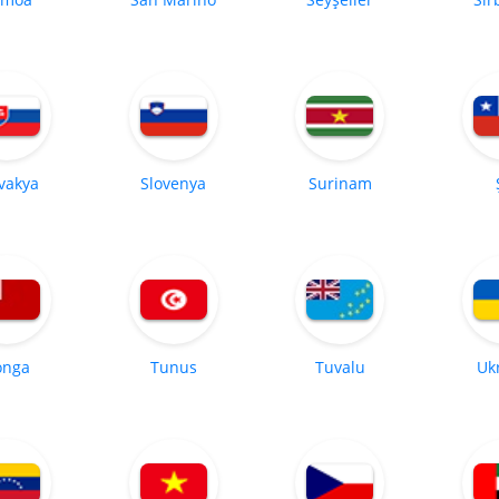
vakya
Slovenya
Surinam
onga
Tunus
Tuvalu
Uk