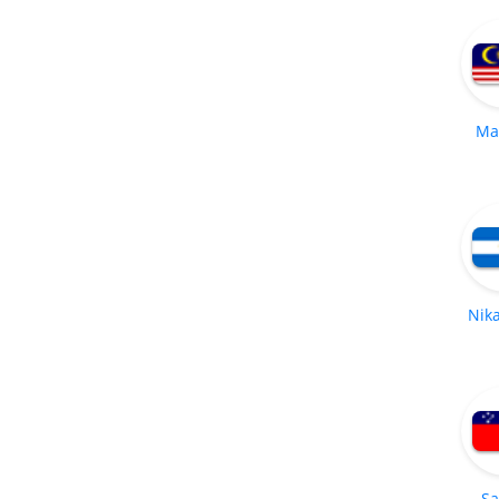
Ma
Nik
S