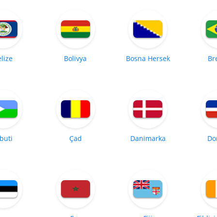
lize
Bolivya
Bosna Hersek
Br
buti
Çad
Danimarka
Do