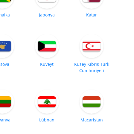
maika
Japonya
Katar
sova
Kuveyt
Kuzey Kıbrıs Türk
Cumhuriyeti
tvanya
Lübnan
Macaristan