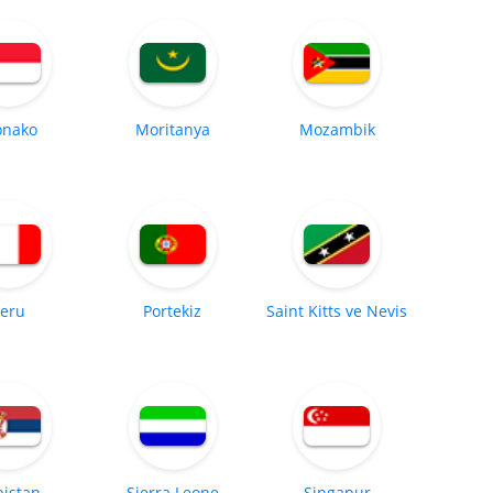
nako
Moritanya
Mozambik
eru
Portekiz
Saint Kitts ve Nevis
bistan
Sierra Leone
Singapur