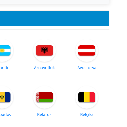
jantin
Arnavutluk
Avusturya
bados
Belarus
Belçika