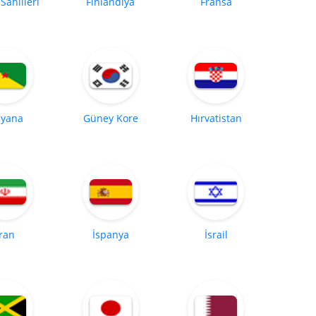
 Sahilleri
Finlandiya
Fransa
yana
Güney Kore
Hırvatistan
İran
İspanya
İsrail