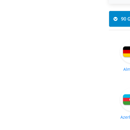
Al
Azer