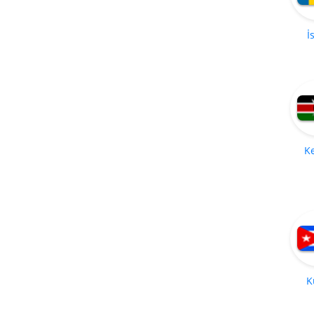
İ
K
K