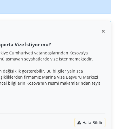
×
aporta Vize İstiyor mu?
rkiye Cumhuriyeti vatandaşlarından Kosova’ya
günü aşmayan seyahatlerde vize istenmemektedir.
eğişiklik gösterebilir. Bu bilgiler yalnızca
işikliklerden firmamız Marina Vize Başvuru Merkezi
cel bilgilerin Kosova’nın resmi makamlarından teyit
Hata Bildir