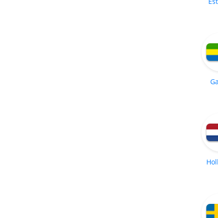
Es
G
Hol