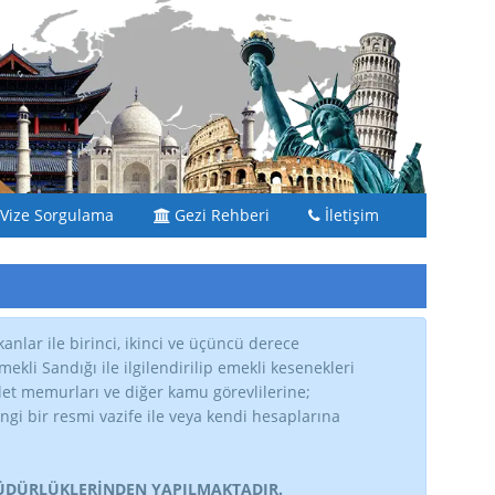
Vize Sorgulama
Gezi Rehberi
İletişim
anlar ile birinci, ikinci ve üçüncü derece
kli Sandığı ile ilgilendirilip emekli kesenekleri
vlet memurları ve diğer kamu görevlilerine;
gi bir resmi vazife ile veya kendi hesaplarına
MÜDÜRLÜKLERİNDEN YAPILMAKTADIR.