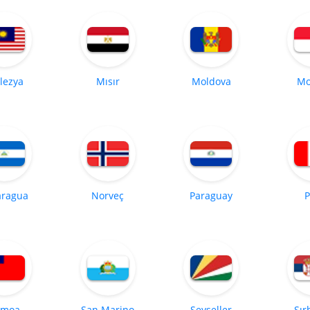
lezya
Mısır
Moldova
Mo
aragua
Norveç
Paraguay
P
amoa
San Marino
Seyşeller
Sır