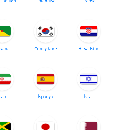
 Sahilleri
Finlandiya
Fransa
yana
Güney Kore
Hırvatistan
İran
İspanya
İsrail