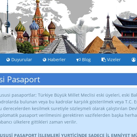
Duyurular
Haberler
Blog
Vizeler
i Pasaport
ususi pasaportlar; Türkiye Büyük Millet Meclisi eski üyeleri, eski Bak
adrolarda bulunan veya bu kadrolar karşılık gösterilmek veya T.C. Eme
u derecelerden kesilmek suretiyle sözleşmeli olarak çalıştırılan De
iplomatik pasaport verilmesini gerektiren vazifelerden başka herhan
abancı ülkelere gittikleri zaman verilir.
USUSİ PASAPORT İŞLEMLERİ YURTİÇİNDE SADECE İL EMNİYET 