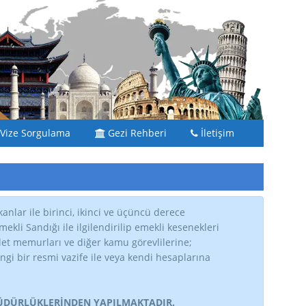
Vize Sorgulama
Gezi Rehberi
İletişim
anlar ile birinci, ikinci ve üçüncü derece
kli Sandığı ile ilgilendirilip emekli kesenekleri
vlet memurları ve diğer kamu görevlilerine;
gi bir resmi vazife ile veya kendi hesaplarına
MÜDÜRLÜKLERİNDEN YAPILMAKTADIR.