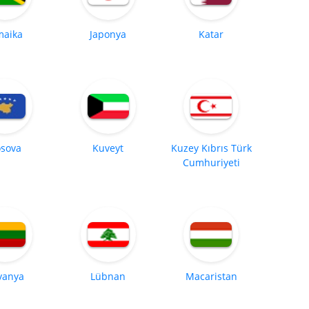
maika
Japonya
Katar
sova
Kuveyt
Kuzey Kıbrıs Türk
Cumhuriyeti
tvanya
Lübnan
Macaristan