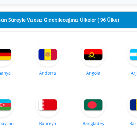
90 Gün Süreyle Vizesiz Gidebileceğiniz Ülkeler ( 96 Ülke)
manya
Andorra
Angola
Ar
baycan
Bahreyn
Bangladeş
Bar