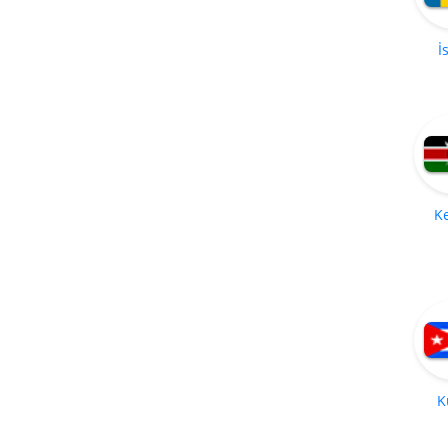
İ
K
K