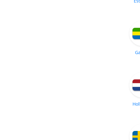
Es
G
Hol