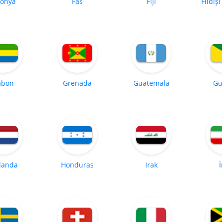
tonya
Fas
Fiji
Fildişi
abon
Grenada
Guatemala
Gu
landa
Honduras
Irak