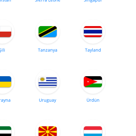
Şili
Tanzanya
Tayland
rayna
Uruguay
Ürdün