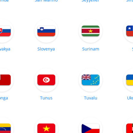
vakya
Slovenya
Surinam
onga
Tunus
Tuvalu
Uk