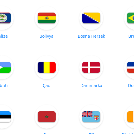
lize
Bolivya
Bosna Hersek
Br
buti
Çad
Danimarka
Do