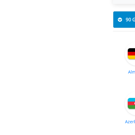
Al
Azer