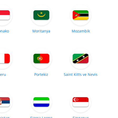
nako
Moritanya
Mozambik
eru
Portekiz
Saint Kitts ve Nevis
bistan
Sierra Leone
Singapur