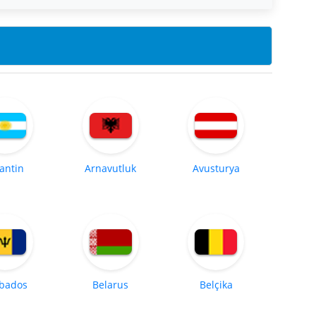
jantin
Arnavutluk
Avusturya
bados
Belarus
Belçika