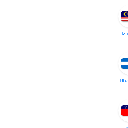
Ma
Nik
S