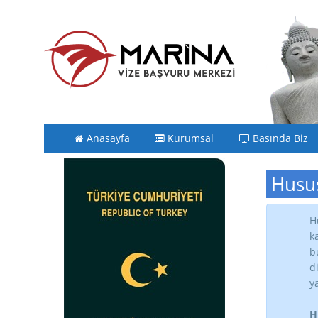
Anasayfa
Kurumsal
Basında Biz
Husus
H
k
b
d
y
H