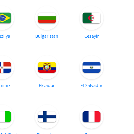
ezilya
Bulgaristan
Cezayir
minik
Ekvador
El Salvador