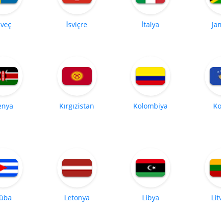
sveç
İsviçre
İtalya
Ja
enya
Kırgızistan
Kolombiya
Ko
üba
Letonya
Libya
Li