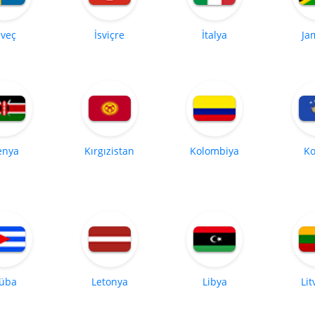
sveç
İsviçre
İtalya
Ja
enya
Kırgızistan
Kolombiya
Ko
üba
Letonya
Libya
Li