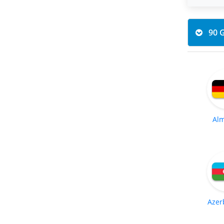
Al
Azer