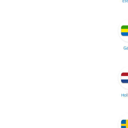
Es
G
Hol