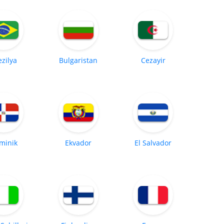
ezilya
Bulgaristan
Cezayir
minik
Ekvador
El Salvador