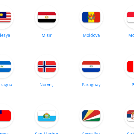
lezya
Mısır
Moldova
Mo
aragua
Norveç
Paraguay
P
amoa
San Marino
Seyşeller
Sır