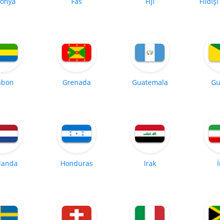
tonya
Fas
Fiji
Fildişi
abon
Grenada
Guatemala
Gu
landa
Honduras
Irak