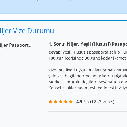
ijer Vize Durumu
1. Soru:
Nijer, Yeşil (Hususi) Pasap
Cevap:
Yeşil (Hususi) pasaporta sahip Tü
180 gün içerisinde 90 güne kadar ikamet 
Vize muafiyeti uygulamaları zaman zaman d
yalnızca bilgilendirme amaçlıdır. Doğabi
Merkezi sorumlu değildir. Seyahatten önce
Konsolosluklarından teyit edilmesi tavsiye
4.9
/ 5
(1243 votes)