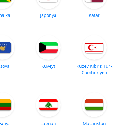
maika
Japonya
Katar
sova
Kuveyt
Kuzey Kıbrıs Türk
Cumhuriyeti
tvanya
Lübnan
Macaristan