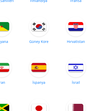
 Sahilleri
Finlandiya
Fransa
yana
Güney Kore
Hırvatistan
İran
İspanya
İsrail