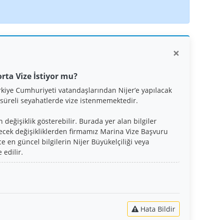
×
orta Vize İstiyor mu?
rkiye Cumhuriyeti vatandaşlarından Nijer’e yapılacak
süreli seyahatlerde vize istenmemektedir.
eğişiklik gösterebilir. Burada yer alan bilgiler
lecek değişikliklerden firmamız Marina Vize Başvuru
 en güncel bilgilerin Nijer Büyükelçiliği veya
 edilir.
Hata Bildir