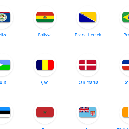
lize
Bolivya
Bosna Hersek
Br
buti
Çad
Danimarka
Do