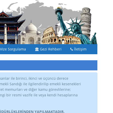
Vize Sorgulama
Gezi Rehberi
İletişim
anlar ile birinci, ikinci ve üçüncü derece
kli Sandığı ile ilgilendirilip emekli kesenekleri
vlet memurları ve diğer kamu görevlilerine;
gi bir resmi vazife ile veya kendi hesaplarına
MÜDÜRLÜKLERİNDEN YAPILMAKTADIR.