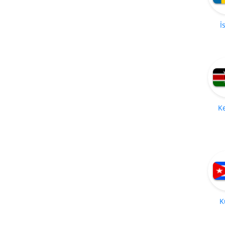
İ
K
K