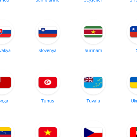
vakya
Slovenya
Surinam
onga
Tunus
Tuvalu
Uk