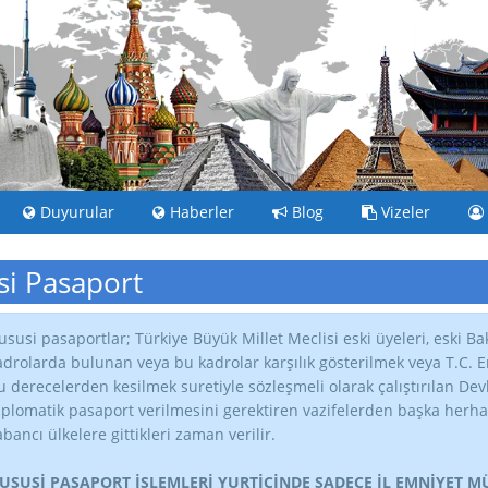
Duyurular
Haberler
Blog
Vizeler
i Pasaport
ususi pasaportlar; Türkiye Büyük Millet Meclisi eski üyeleri, eski Bak
adrolarda bulunan veya bu kadrolar karşılık gösterilmek veya T.C. Eme
u derecelerden kesilmek suretiyle sözleşmeli olarak çalıştırılan De
iplomatik pasaport verilmesini gerektiren vazifelerden başka herhan
abancı ülkelere gittikleri zaman verilir.
USUSİ PASAPORT İŞLEMLERİ YURTİÇİNDE SADECE İL EMNİYET 