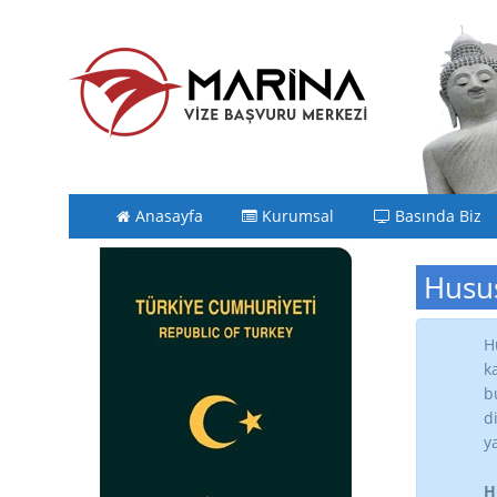
Anasayfa
Kurumsal
Basında Biz
Husus
H
k
b
d
y
H