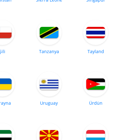
Şili
Tanzanya
Tayland
rayna
Uruguay
Ürdün