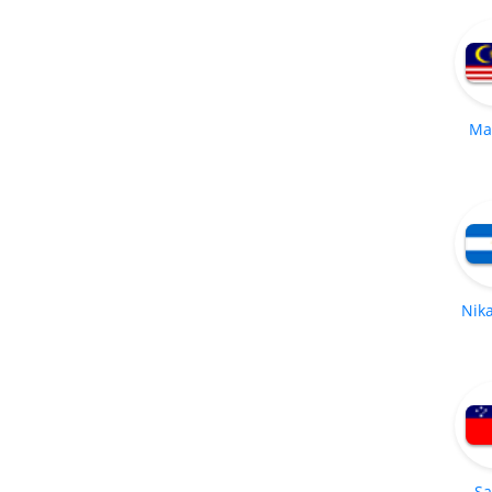
Ma
Nik
S