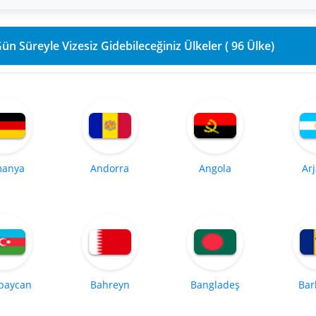
90 Gün Süreyle Vizesiz Gidebileceğiniz Ülkeler ( 96 Ülke)
manya
Andorra
Angola
Ar
baycan
Bahreyn
Bangladeş
Bar