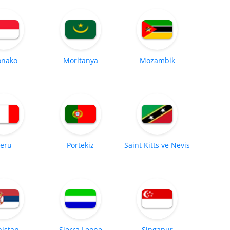
nako
Moritanya
Mozambik
eru
Portekiz
Saint Kitts ve Nevis
bistan
Sierra Leone
Singapur