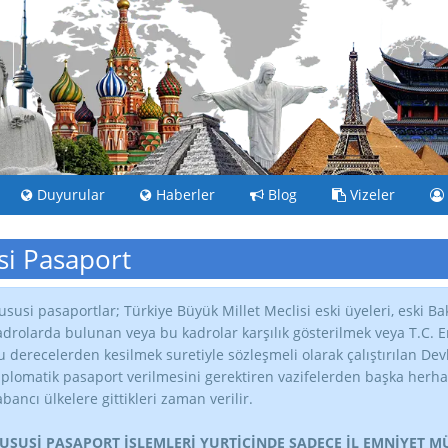
Duyurular
Haberler
Blog
Vizeler
i Pasaport
ususi pasaportlar; Türkiye Büyük Millet Meclisi eski üyeleri, eski Bak
adrolarda bulunan veya bu kadrolar karşılık gösterilmek veya T.C. Eme
u derecelerden kesilmek suretiyle sözleşmeli olarak çalıştırılan De
iplomatik pasaport verilmesini gerektiren vazifelerden başka herhan
abancı ülkelere gittikleri zaman verilir.
USUSİ PASAPORT İŞLEMLERİ YURTİÇİNDE SADECE İL EMNİYET 