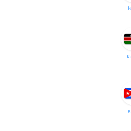
İ
K
K