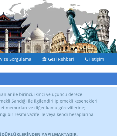
Vize Sorgulama
Gezi Rehberi
İletişim
anlar ile birinci, ikinci ve üçüncü derece
kli Sandığı ile ilgilendirilip emekli kesenekleri
vlet memurları ve diğer kamu görevlilerine;
gi bir resmi vazife ile veya kendi hesaplarına
MÜDÜRLÜKLERİNDEN YAPILMAKTADIR.