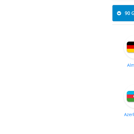
Al
Azer