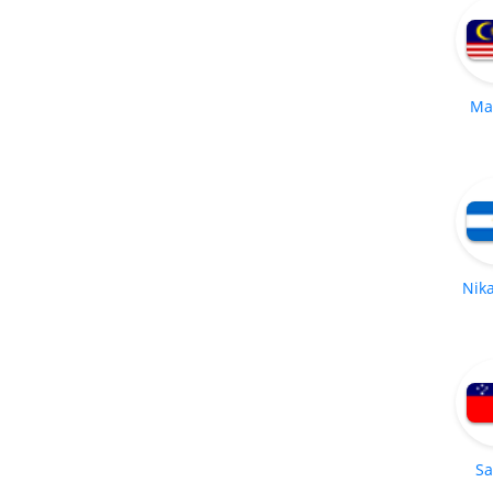
Ma
Nik
S