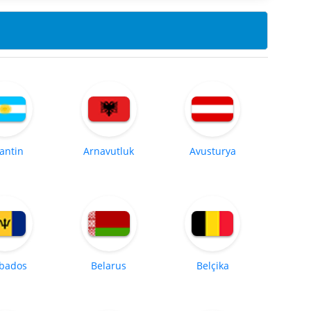
jantin
Arnavutluk
Avusturya
bados
Belarus
Belçika