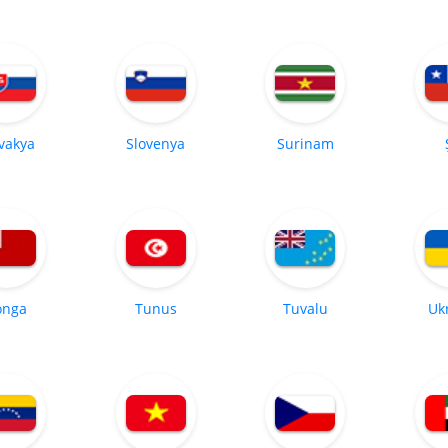
vakya
Slovenya
Surinam
onga
Tunus
Tuvalu
Uk