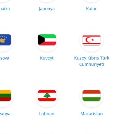
maika
Japonya
Katar
sova
Kuveyt
Kuzey Kıbrıs Türk
Cumhuriyeti
tvanya
Lübnan
Macaristan