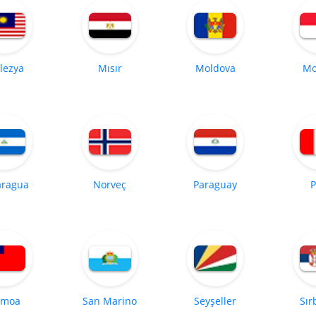
lezya
Mısır
Moldova
Mo
aragua
Norveç
Paraguay
P
amoa
San Marino
Seyşeller
Sır