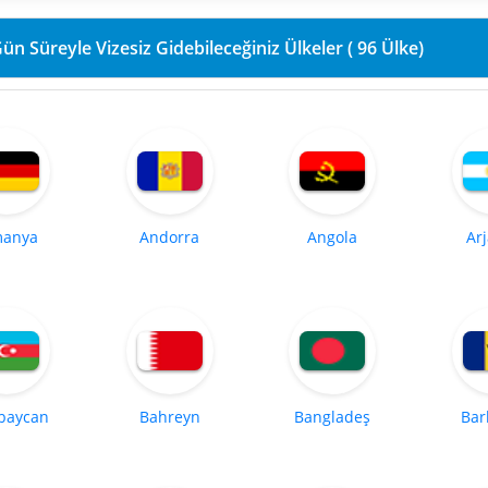
90 Gün Süreyle Vizesiz Gidebileceğiniz Ülkeler ( 96 Ülke)
manya
Andorra
Angola
Ar
baycan
Bahreyn
Bangladeş
Bar