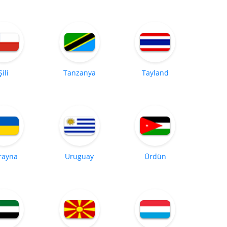
Şili
Tanzanya
Tayland
rayna
Uruguay
Ürdün