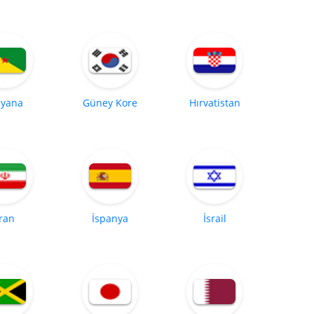
yana
Güney Kore
Hırvatistan
İran
İspanya
İsrail