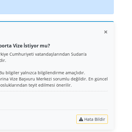
×
porta Vize İstiyor mu?
rkiye Cumhuriyeti vatandaşlarından Sudan’a
dir.
Bu bilgiler yalnızca bilgilendirme amaçlıdır.
rina Vize Başvuru Merkezi sorumlu değildir. En güncel
osluklarından teyit edilmesi önerilir.
Hata Bildir