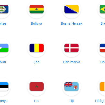
lize
Bolivya
Bosna Hersek
Br
buti
Çad
Danimarka
Do
tonya
Fas
Fiji
Fildişi