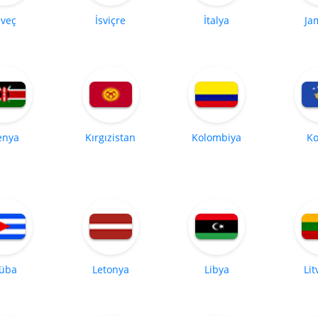
sveç
İsviçre
İtalya
Ja
enya
Kırgızistan
Kolombiya
Ko
üba
Letonya
Libya
Li