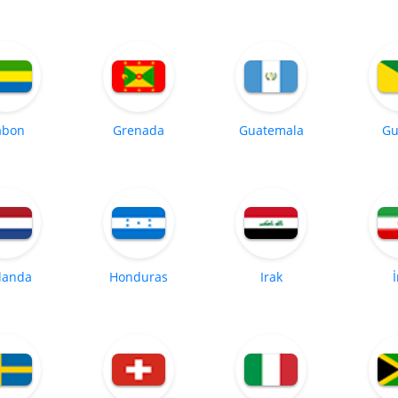
abon
Grenada
Guatemala
Gu
landa
Honduras
Irak