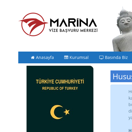
Anasayfa
Kurumsal
Basında Biz
Husus
H
k
b
d
y
H