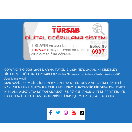
COPYRİGHT © 2005-2026 MARİNA TURİZM BİLİŞİM TERCÜMANLIK HİZMETLERİ
TİC.LTD.ŞTİ. TÜM HAKLARI SAKLIDIR.
-
-
Gizlilik Sözleşmesi
Kullanıcı Sözleşmesi
KVKK
Aydınlatma Metni
MARİNAVİZE.COM SİTESİNDE YER ALAN TÜM METİN, RESİM VE İÇERİKLERİN TELİF
HAKLARI MARİNA TURİZM'E AİTTİR. BASILI VEYA ELEKTRONİK BİR ORTAMDA İZİNSİZ
KULLANILAMAZ VEYA KOPYALANAMAZ. İZİNSİZ KULLANAN KURUMLAR VE KİŞİLER
HAKKINDA İLGİLİ MAKAMLAR NEZDİNDE İDARİ İŞLEMLER BAŞLATILACAKTIR.