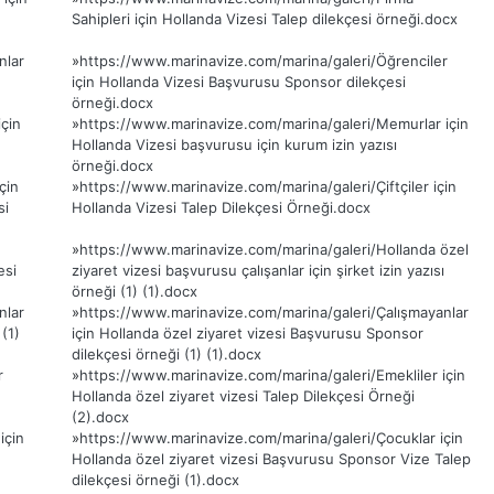
Sahipleri için Hollanda Vizesi Talep dilekçesi örneği.docx
nlar
»
https://www.marinavize.com/marina/galeri/Öğrenciler
için Hollanda Vizesi Başvurusu Sponsor dilekçesi
örneği.docx
çin
»
https://www.marinavize.com/marina/galeri/Memurlar için
Hollanda Vizesi başvurusu için kurum izin yazısı
örneği.docx
çin
»
https://www.marinavize.com/marina/galeri/Çiftçiler için
si
Hollanda Vizesi Talep Dilekçesi Örneği.docx
»
https://www.marinavize.com/marina/galeri/Hollanda özel
esi
ziyaret vizesi başvurusu çalışanlar için şirket izin yazısı
örneği (1) (1).docx
nlar
»
https://www.marinavize.com/marina/galeri/Çalışmayanlar
 (1)
için Hollanda özel ziyaret vizesi Başvurusu Sponsor
dilekçesi örneği (1) (1).docx
r
»
https://www.marinavize.com/marina/galeri/Emekliler için
Hollanda özel ziyaret vizesi Talep Dilekçesi Örneği
(2).docx
için
»
https://www.marinavize.com/marina/galeri/Çocuklar için
Hollanda özel ziyaret vizesi Başvurusu Sponsor Vize Talep
dilekçesi örneği (1).docx