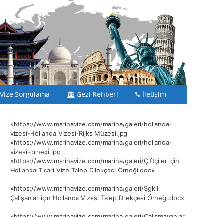
Vize Sorgulama
Gezi Rehberi
İletişim
»
https://www.marinavize.com/marina/galeri/hollanda-
vizesi-Hollanda Vizesi-Rijks Müzesi.jpg
»
https://www.marinavize.com/marina/galeri/hollanda-
vizesi-ornegi.jpg
»
https://www.marinavize.com/marina/galeri/Çiftçiler için
Hollanda Ticari Vize Talep Dilekçesi Örneği.docx
»
https://www.marinavize.com/marina/galeri/Sgk lı
Çalışanlar için Hollanda Vizesi Talep Dilekçesi Örneği.docx
»
https://www.marinavize.com/marina/galeri/Çalışmayanlar