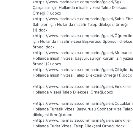
»
https://www.marinavize.com/marina/galeri/Sgk lı
Çalışanlar için Hollanda misafir vizesi Talep Dilekçesi
Örneği (1).docx
»
https://www.marinavize.com/marina/galeri/Şahıs Firm
Sahipleri için Hollanda misafir Talep dilekçesi örneği
(1).docx
»
https://www.marinavize.com/marina/galeri/Öğrencile
için Hollanda misafir vizesi Başvurusu Sponsor dilekçe
örneği.docx
»
https://www.marinavize.com/marina/galeri/Memurlar 
Hollanda misafir vizesi başvurusu için kurum izin yazısı
örneği (2).docx
»
https://www.marinavize.com/marina/galeri/Çiftçiler iç
Hollanda misafir vizesi Talep Dilekçesi Örneği (1).docx
»
https://www.marinavize.com/marina/galeri/Emekliler i
Hollanda Vizesi Talep Dilekçesi Örneği.docx
»
https://www.marinavize.com/marina/galeri/Çocuklar i
Hollanda Turistik Vizesi Başvurusu Sponsor Vize Talep
dilekçesi örneği.docx
»
https://www.marinavize.com/marina/galeri/Emekliler i
Hollanda Turist Vizesi Talep Dilekçesi Örneği.docx