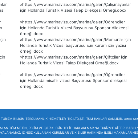
nlar
»
https://www.marinavize.com/marina/galeri/Çalışmayanlar
esi
için Hollanda Turistik Vizesi Talep Dilekçesi Örneği.docx
r
»
https://www.marinavize.com/marina/galeri/Öğrenciler
cx
için Hollanda Turistik Vizesi Başvurusu Sponsor dilekçesi
örneği.docx
çin
»
https://www.marinavize.com/marina/galeri/Memurlar için
Hollanda Turistik Vizesi başvurusu için kurum izin yazısı
örneği.docx
çin
»
https://www.marinavize.com/marina/galeri/Çiftçiler için
Hollanda Turistik Vizesi Talep Dilekçesi Örneği.docx
r
»
https://www.marinavize.com/marina/galeri/Öğrenciler
x
için Hollanda misafir vizesi Başvurusu Sponsor dilekçesi
örneği.docx
TURİZM BİLİŞİM TERCÜMANLIK HİZMETLERİ TİC.LTD.ŞTİ. TÜM HAKLARI SAKLIDIR.
Gizlilik Sö
ALAN TÜM METİN, RESİM VE İÇERİKLERİN TELİF HAKLARI MARİNA TURİZM'E AİTTİR. BASIL
PYALANAMAZ. İZİNSİZ KULLANAN KURUMLAR VE KİŞİLER HAKKINDA İLGİLİ MAKAMLAR NEZ