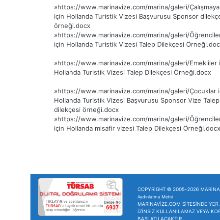
»
https://www.marinavize.com/marina/galeri/Çalışmaya
için Hollanda Turistik Vizesi Başvurusu Sponsor dilekç
örneği.docx
»
https://www.marinavize.com/marina/galeri/Öğrencile
için Hollanda Turistik Vizesi Talep Dilekçesi Örneği.do
»
https://www.marinavize.com/marina/galeri/Emekliler i
Hollanda Turistik Vizesi Talep Dilekçesi Örneği.docx
»
https://www.marinavize.com/marina/galeri/Çocuklar i
Hollanda Turistik Vizesi Başvurusu Sponsor Vize Talep
dilekçesi örneği.docx
»
https://www.marinavize.com/marina/galeri/Öğrencile
için Hollanda misafir vizesi Talep Dilekçesi Örneği.doc
COPYRİGHT © 2005-2026 MARİNA 
Aydınlatma Metni
MARİNAVİZE.COM SİTESİNDE YER 
İZİNSİZ KULLANILAMAZ VEYA KO
BAŞLATILACAKTIR.