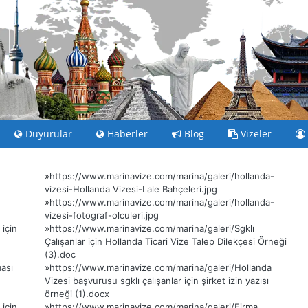
Duyurular
Haberler
Blog
Vizeler
»
https://www.marinavize.com/marina/galeri/hollanda-
vizesi-Hollanda Vizesi-Lale Bahçeleri.jpg
»
https://www.marinavize.com/marina/galeri/hollanda-
vizesi-fotograf-olculeri.jpg
için
»
https://www.marinavize.com/marina/galeri/Sgklı
Çalışanlar için Hollanda Ticari Vize Talep Dilekçesi Örneği
(3).doc
ası
»
https://www.marinavize.com/marina/galeri/Hollanda
Vizesi başvurusu sgklı çalışanlar için şirket izin yazısı
örneği (1).docx
için
»
https://www.marinavize.com/marina/galeri/Firma