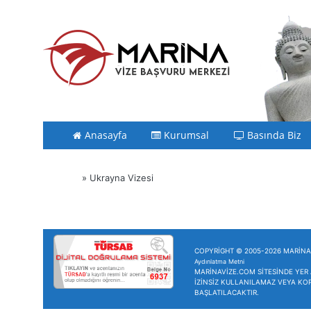
Anasayfa
Kurumsal
Basında Biz
» Ukrayna Vizesi
COPYRİGHT © 2005-2026 MARİNA 
Aydınlatma Metni
MARİNAVİZE.COM SİTESİNDE YER 
İZİNSİZ KULLANILAMAZ VEYA KO
BAŞLATILACAKTIR.