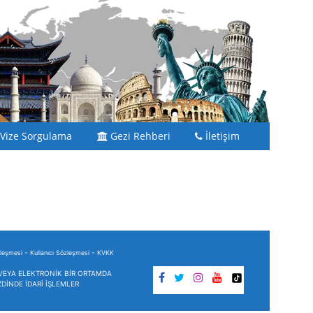
Vize Sorgulama
Gezi Rehberi
İletişim
-
-
zleşmesi
Kullanıcı Sözleşmesi
KVKK
I VEYA ELEKTRONİK BİR ORTAMDA
DİNDE İDARİ İŞLEMLER