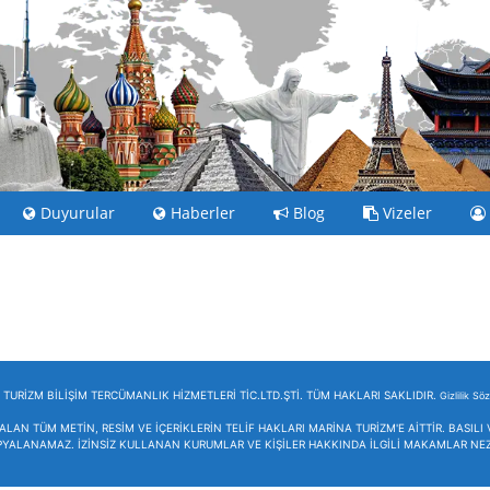
Duyurular
Haberler
Blog
Vizeler
TURİZM BİLİŞİM TERCÜMANLIK HİZMETLERİ TİC.LTD.ŞTİ. TÜM HAKLARI SAKLIDIR.
Gizlilik Sö
ALAN TÜM METİN, RESİM VE İÇERİKLERİN TELİF HAKLARI MARİNA TURİZM'E AİTTİR. BASIL
PYALANAMAZ. İZİNSİZ KULLANAN KURUMLAR VE KİŞİLER HAKKINDA İLGİLİ MAKAMLAR NEZ