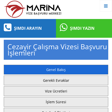
ŞIMDI ARAYIN
ŞIMDI YAZIN
Cezayir Çalışma Vizesi Başvuru
İşlemleri
Genel Bakış
Gerekli Evraklar
Vize Ücretleri
İşlem Süresi