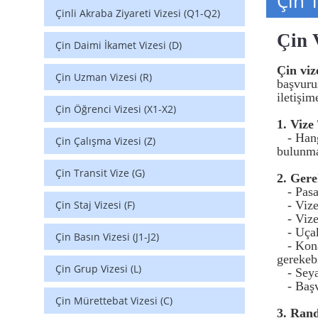
Çin T
Çinli Akraba Ziyareti Vizesi (Q1-Q2)
Çin 
Çin Daimi İkamet Vizesi (D)
Çin viz
Çin Uzman Vizesi (R)
başvuru
iletişim
Çin Öğrenci Vizesi (X1-X2)
1. Vize
- Hang
Çin Çalışma Vizesi (Z)
bulunma
Çin Transit Vize (G)
2. Gere
- Pasa
Çin Staj Vizesi (F)
- Viz
- Vize
- Uça
Çin Basın Vizesi (J1-J2)
- Kon
gerekebi
Çin Grup Vizesi (L)
- Seya
- Baş
Çin Mürettebat Vizesi (C)
3. Ran