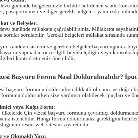
devu gününde belgelerinizle birlikte belirlenen saatte konsolo
zı, pasaportunuzu ve diğer gerekli belgeleri yanınızda bulund
kat ve Belgeler:
devu gününde mülakata çağrılabilirsiniz. Mülakatta seyahatin
 sorular sorulabilir. Gerekli belgeleri mülakat sırasında sunm
ın, randevu sistemi ve gereken belgeler başvurduğunuz büyük
başvuru yapmadan önce ilgili büyükelçiliğin veya konsolosluğ
lgileri kontrol etmeniz önemlidir.
zesi Başvuru Formu Nasıl Doldurulmalıdır? İpucu
esi başvuru formunu doldururken dikkatli olmanız ve doğru bil
 formunu doldururken size yardımcı olabilecek ipuçları ve ön
imiçi veya Kağıt Form:
ı ülkelerde Çin vizesi başvuru formunu çevrimiçi doldurmanız 
anız istenebilir. Hangi formu doldurmanız gerektiğini belirle
sluğunun resmi web sitesini ziyaret edin.
z ve Okunaklı Yazı: