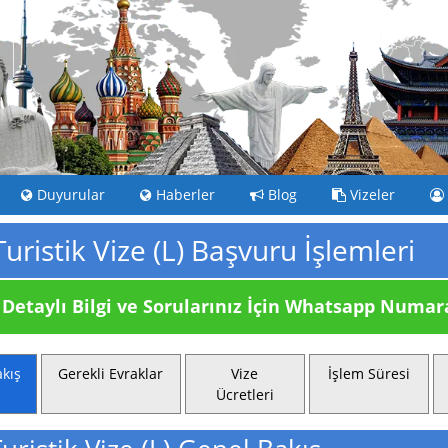
Duyurular
Haberler
Blog
Vizeler
Turistik Vize (L) Başvuru İşlemleri
Detaylı Bilgi ve Sorularınız İçin
Whatsapp Numaram
kış
Gerekli Evraklar
Vize
İşlem Süresi
Ücretleri