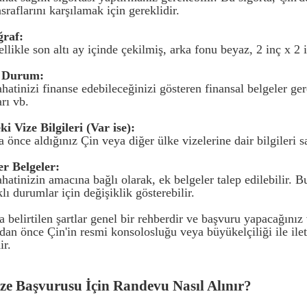
sraflarını karşılamak için gereklidir.
ğraf:
llikle son altı ay içinde çekilmiş, arka fonu beyaz, 2 inç x 2 i
i Durum:
ahatinizi finanse edebileceğinizi gösteren finansal belgeler g
rı vb.
i Vize Bilgileri (Var ise):
 önce aldığınız Çin veya diğer ülke vizelerine dair bilgileri s
er Belgeler:
hatinizin amacına bağlı olarak, ek belgeler talep edilebilir. Bu 
klı durumlar için değişiklik gösterebilir.
 belirtilen şartlar genel bir rehberdir ve başvuru yapacağınız
dan önce Çin'in resmi konsolosluğu veya büyükelçiliği ile ile
ir.
ze Başvurusu İçin Randevu Nasıl Alınır?