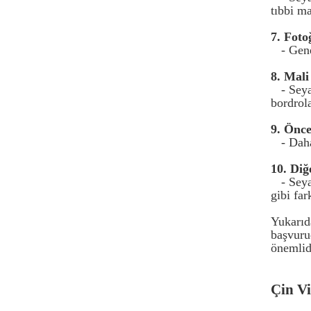
tıbbi ma
7. Foto
- Gene
8. Mal
- Sey
bordrola
9. Öncek
- Daha
10. Diğ
- Seya
gibi far
Yukarıda
başvuru
önemlid
Çin Vi