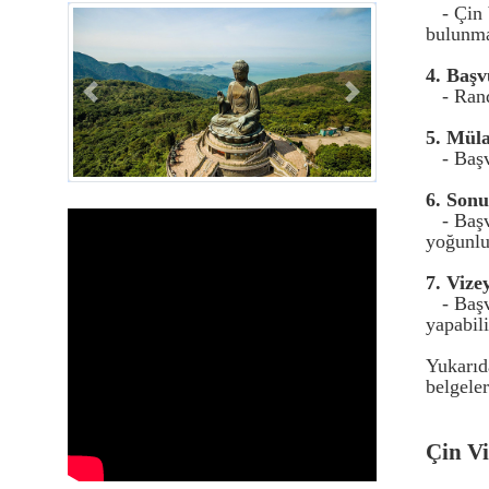
- Çin
bulunma
4. Baş
- Rand
Previous
Next
5. Mül
- Başv
6. Son
- Baş
yoğunluğ
7. Vize
- Başv
yapabili
Yukarıd
belgeler
Çin Vi