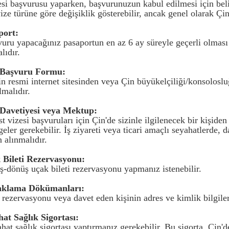
esi başvurusu yaparken, başvurunuzun kabul edilmesi için belir
vize türüne göre değişiklik gösterebilir, ancak genel olarak Çin
port:
vuru yapacağınız pasaportun en az 6 ay süreyle geçerli olması
lıdır.
e Başvuru Formu:
'in resmi internet sitesinden veya Çin büyükelçiliği/konsolos
malıdır.
 Davetiyesi veya Mektup:
st vizesi başvuruları için Çin'de sizinle ilgilenecek bir kişid
geler gerekebilir. İş ziyareti veya ticari amaçlı seyahatlerde,
n alınmalıdır.
 Bileti Rezervasyonu:
iş-dönüş uçak bileti rezervasyonu yapmanız istenebilir.
aklama Dökümanları:
l rezervasyonu veya davet eden kişinin adres ve kimlik bilgile
hat Sağlık Sigortası:
hat sağlık sigortası yaptırmanız gerekebilir. Bu sigorta, Çin