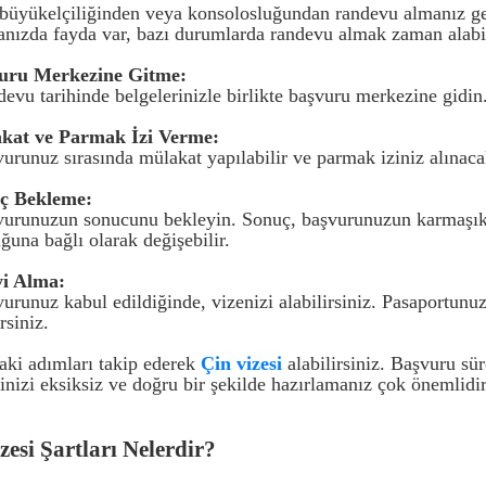
 büyükelçiliğinden veya konsolosluğundan randevu almanız ge
nızda fayda var, bazı durumlarda randevu almak zaman alabil
vuru Merkezine Gitme:
evu tarihinde belgelerinizle birlikte başvuru merkezine gidin.
akat ve Parmak İzi Verme:
urunuz sırasında mülakat yapılabilir ve parmak iziniz alınacak
uç Bekleme:
vurunuzun sonucunu bekleyin. Sonuç, başvurunuzun karmaşıkl
una bağlı olarak değişebilir.
yi Alma:
urunuz kabul edildiğinde, vizenizi alabilirsiniz. Pasaportunuza 
rsiniz.
aki adımları takip ederek
Çin vizesi
alabilirsiniz. Başvuru sü
inizi eksiksiz ve doğru bir şekilde hazırlamanız çok önemlidir
zesi Şartları Nelerdir?