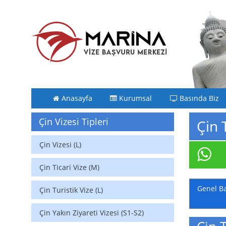
Anasayfa
Kurumsal
Basında Biz
Çin Vizesi Tipleri
Çin 
Çin Vizesi (L)
Çin Ticari Vize (M)
Genel Ba
Çin Turistik Vize (L)
Çin Yakın Ziyareti Vizesi (S1-S2)