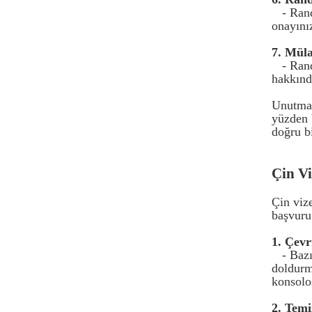
- Ran
onayını
7. Müla
- Ran
hakkında
Unutmay
yüzden 
doğru bi
Çin Vi
Çin viz
başvuru
1. Çevr
- Baz
doldurm
konsolo
2. Temi