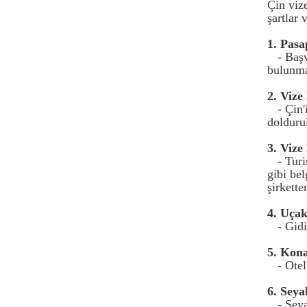
Çin viz
şartlar 
1. Pasa
- Baş
bulunma
2. Viz
- Çin
doldurul
3. Vize
- Turi
gibi bel
şirkette
4. Uçak
- Gid
5. Kon
- Ote
6. Seya
- Seya