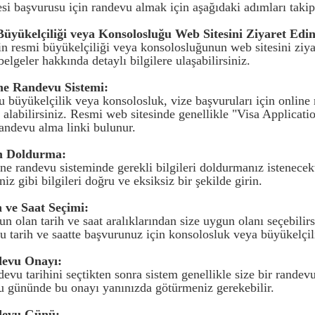
si başvurusu için randevu almak için aşağıdaki adımları takip 
Büyükelçiliği veya Konsolosluğu Web Sitesini Ziyaret Edin
'in resmi büyükelçiliği veya konsolosluğunun web sitesini ziya
belgeler hakkında detaylı bilgilere ulaşabilirsiniz.
ne Randevu Sistemi:
u büyükelçilik veya konsolosluk, vize başvuruları için online 
 alabilirsiniz. Resmi web sitesinde genellikle "Visa Applicat
randevu alma linki bulunur.
m Doldurma:
ne randevu sisteminde gerekli bilgileri doldurmanız istenecektir
iniz gibi bilgileri doğru ve eksiksiz bir şekilde girin.
h ve Saat Seçimi:
n olan tarih ve saat aralıklarından size uygun olanı seçebilirs
u tarih ve saatte başvurunuz için konsolosluk veya büyükelçili
devu Onayı:
evu tarihini seçtikten sonra sistem genellikle size bir rande
 gününde bu onayı yanınızda götürmeniz gerekebilir.
devu Günü: