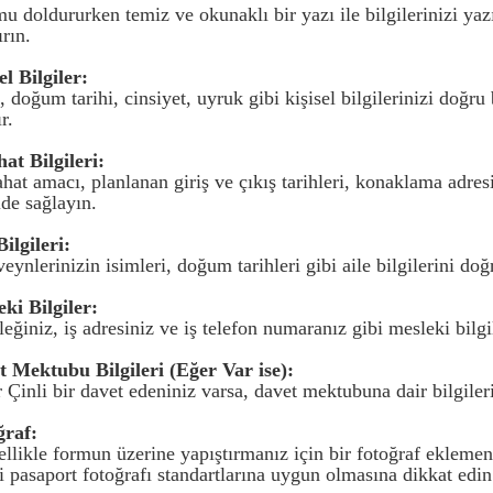
mu doldururken temiz ve okunaklı bir yazı ile bilgilerinizi ya
rın.
el Bilgiler:
, doğum tarihi, cinsiyet, uyruk gibi kişisel bilgilerinizi doğru
r.
at Bilgileri:
hat amacı, planlanan giriş ve çıkış tarihleri, konaklama adresi 
lde sağlayın.
Bilgileri:
eynlerinizin isimleri, doğum tarihleri gibi aile bilgilerini doğr
eki Bilgiler:
eğiniz, iş adresiniz ve iş telefon numaranız gibi mesleki bilgi
t Mektubu Bilgileri (Eğer Var ise):
 Çinli bir davet edeniniz varsa, davet mektubuna dair bilgileri
ğraf:
ellikle formun üzerine yapıştırmanız için bir fotoğraf eklemen
 pasaport fotoğrafı standartlarına uygun olmasına dikkat edin