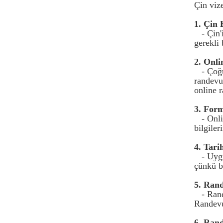
Çin vize
1. Çin 
- Çin
gerekli 
2. Onli
- Çoğ
randevu
online 
3. For
- Onli
bilgiler
4. Tari
- Uygu
çünkü b
5. Ran
- Rand
Randevu
6. Ran