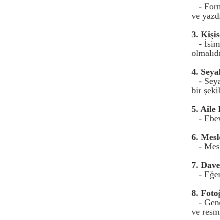
- For
ve yazdı
3. Kişis
- İsim
olmalıdı
4. Seyah
- Seya
bir şeki
5. Aile 
- Ebev
6. Mesl
- Mesl
7. Dave
- Eğer
8. Foto
- Gen
ve resmi