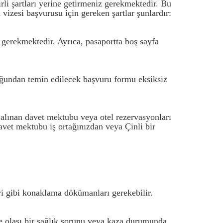
li şartları yerine getirmeniz gerekmektedir. Bu
 vizesi başvurusu için gereken şartlar şunlardır:
 gerekmektedir. Ayrıca, pasaportta boş sayfa
luğundan temin edilecek başvuru formu eksiksiz
en alınan davet mektubu veya otel rezervasyonları
 davet mektubu iş ortağınızdan veya Çinli bir
ri gibi konaklama dökümanları gerekebilir.
'de olası bir sağlık sorunu veya kaza durumunda