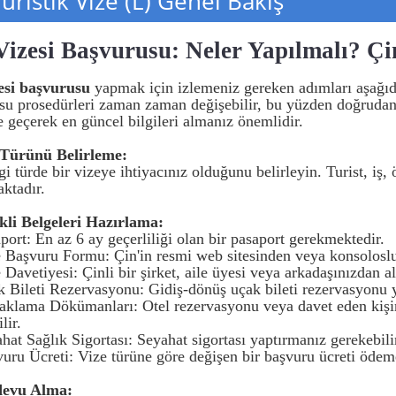
uristik Vize (L) Genel Bakış
Vizesi Başvurusu: Neler Yapılmalı? Çin
esi başvurusu
yapmak için izlemeniz gereken adımları aşağıda
su prosedürleri zaman zaman değişebilir, bu yüzden doğrudan 
e geçerek en güncel bilgileri almanız önemlidir.
 Türünü Belirleme:
i türde bir vizeye ihtiyacınız olduğunu belirleyin. Turist, iş, ö
ktadır.
kli Belgeleri Hazırlama:
port: En az 6 ay geçerliliği olan bir pasaport gerekmektedir.
e Başvuru Formu: Çin'in resmi web sitesinden veya konsolosluk
 Davetiyesi: Çinli bir şirket, aile üyesi veya arkadaşınızdan al
k Bileti Rezervasyonu: Gidiş-dönüş uçak bileti rezervasyonu y
aklama Dökümanları: Otel rezervasyonu veya davet eden kişinin
lir.
hat Sağlık Sigortası: Seyahat sigortası yaptırmanız gerekebili
vuru Ücreti: Vize türüne göre değişen bir başvuru ücreti ödeme
devu Alma: