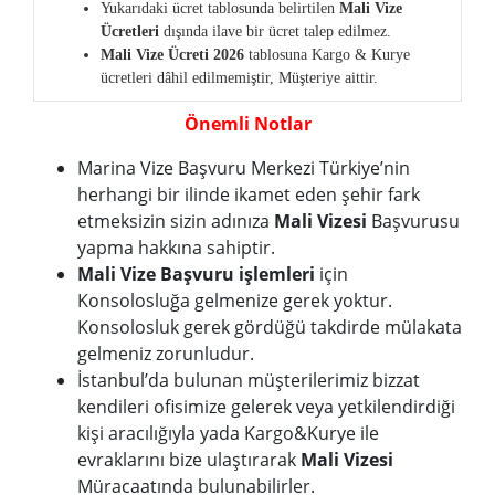
Yukarıdaki ücret tablosunda belirtilen
Mali
Vize
Ücretleri
dışında ilave bir ücret talep edilmez.
Mali Vize Ücreti 2026
tablosuna Kargo & Kurye
ücretleri dâhil edilmemiştir, Müşteriye aittir.
Önemli Notlar
Marina Vize Başvuru Merkezi Türkiye’nin
herhangi bir ilinde ikamet eden şehir fark
etmeksizin sizin adınıza
Mali Vizesi
Başvurusu
yapma hakkına sahiptir.
Mali Vize Başvuru işlemleri
için
Konsolosluğa gelmenize gerek yoktur.
Konsolosluk gerek gördüğü takdirde mülakata
gelmeniz zorunludur.
İstanbul’da bulunan müşterilerimiz bizzat
kendileri ofisimize gelerek veya yetkilendirdiği
kişi aracılığıyla yada Kargo&Kurye ile
evraklarını bize ulaştırarak
Mali Vizesi
Müracaatında bulunabilirler.