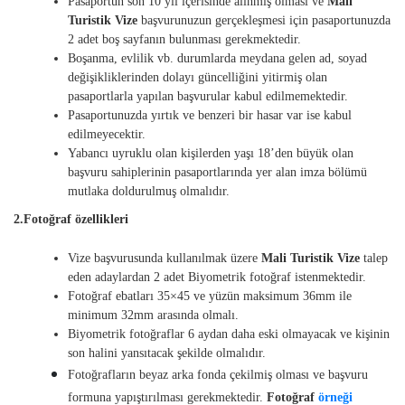
Pasaportun son 10 yıl içerisinde alınmış olması ve
Mali
Turistik
Vize
başvurunuzun gerçekleşmesi için pasaportunuzda
2 adet boş sayfanın bulunması gerekmektedir.
Boşanma, evlilik vb. durumlarda meydana gelen ad, soyad
değişikliklerinden dolayı güncelliğini yitirmiş olan
pasaportlarla yapılan başvurular kabul edilmemektedir.
Pasaportunuzda yırtık ve benzeri bir hasar var ise kabul
edilmeyecektir.
Yabancı uyruklu olan kişilerden yaşı 18’den büyük olan
başvuru sahiplerinin pasaportlarında yer alan imza bölümü
mutlaka doldurulmuş olmalıdır.
2.Fotoğraf özellikleri
Vize başvurusunda kullanılmak üzere
Mali Turistik
Vize
talep
eden adaylardan 2 adet Biyometrik fotoğraf istenmektedir.
Fotoğraf ebatları 35×45 ve yüzün maksimum 36mm ile
minimum 32mm arasında olmalı.
Biyometrik fotoğraflar 6 aydan daha eski olmayacak ve kişinin
son halini yansıtacak şekilde olmalıdır.
Fotoğrafların beyaz arka fonda çekilmiş olması ve başvuru
formuna yapıştırılması gerekmektedir.
Fotoğraf
örneği