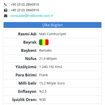
: +90 (212) 2840515
: +90 (212) 2840510
:
consulate@maliconist.com.tr
Ülke Bilgileri
Resmi Adı
Mali Cumhuriyeti
Bayrak
Başkent
Bamako
Nüfus
21,9 Milyon
Yüzölçümü
1.240.192 Km2
Para Birimi
Frank
Milli Gelir
15.2 Milyar Euro
Enflasyon
%2.5
İşsizlik Oranı
%30