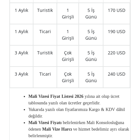
1 Aylık
Turistik
1
5 İş
170 USD
Girişli
Günü
1 Aylık
Ticari
1
5 İş
190 USD
Girişli
Günü
3 Aylık
Turistik
Çok
5 İş
220 USD
Girişli
Günü
3 Aylık
Ticari
Çok
5 İş
240 USD
Girişli
Günü
Mali Vizesi Fiyat Listesi 2026
yılına ait olup ücret
tablosunda yazılı olan ücretler geçerlidir.
Yukarıda yazılı olan fiyatlarımıza Kargo & KDV dâhil
değildir.
Mali Vizesi Fiyatı
belirlenirken Mali
Konsolosluğuna
ödenen
Mali
Vize Harcı
ve hizmet bedelimiz ayrı olarak
belirlenmiştir.