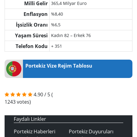
Milli Gelir
365,4 Milyar Euro
Enflasyon
%8,40
İşsizlik Oranı
%6,5
Yaşam Süresi
Kadın 82 – Erkek 76
Telefon Kodu
+ 351
Portekiz Vize Rejim Tablosu
4.90
/
5
(
1243
votes)
Faydalı Linkler
Portekiz Haberleri
Portekiz Duyuruları