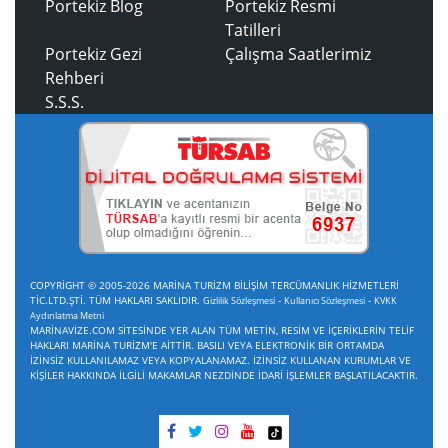
Portekiz Blog
Portekiz Resmi
Tatilleri
Portekiz Gezi
Çalışma Saatlerimiz
Rehberi
S.S.S.
COPYRİGHT © 2005-2026 MARİNA TURİZM BİLİŞİM TERCÜMANLIK HİZMETLERİ
TİC.LTD.ŞTİ. TÜM HAKLARI SAKLIDIR.
-
-
Gizlilik Sözleşmesi
Kullanıcı Sözleşmesi
KVKK
Aydınlatma Metni
MARİNAVİZE.COM SİTESİNDE YER ALAN TÜM METİN, RESİM VE İÇERİKLERİN TELİF
HAKLARI MARİNA TURİZM'E AİTTİR. BASILI VEYA ELEKTRONİK BİR ORTAMDA
İZİNSİZ KULLANILAMAZ VEYA KOPYALANAMAZ. İZİNSİZ KULLANAN KURUMLAR VE
KİŞİLER HAKKINDA İLGİLİ MAKAMLAR NEZDİNDE İDARİ İŞLEMLER BAŞLATILACAKTIR.