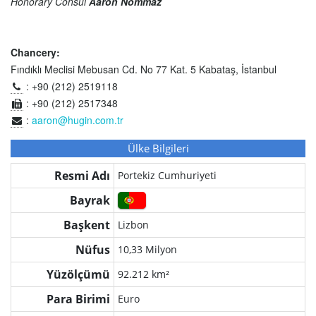
Honorary Consul
Aaron Nommaz
Chancery:
Fındıklı Meclisi Mebusan Cd. No 77 Kat. 5 Kabataş, İstanbul
: +90 (212) 2519118
: +90 (212) 2517348
:
aaron@hugin.com.tr
Ülke Bilgileri
Resmi Adı
Portekiz Cumhuriyeti
Bayrak
Başkent
Lizbon
Nüfus
10,33 Milyon
Yüzölçümü
92.212 km²
Para Birimi
Euro