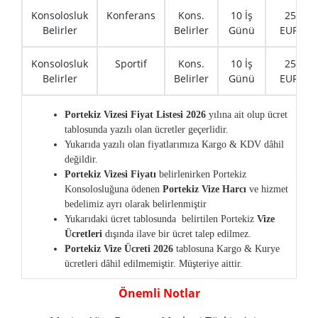
Konsolosluk
Konferans
Kons.
10 İş
250
Belirler
Belirler
Günü
EURO
Konsolosluk
Sportif
Kons.
10 İş
250
Belirler
Belirler
Günü
EURO
Portekiz Vizesi Fiyat Listesi 2026
yılına ait olup ücret
tablosunda yazılı olan ücretler geçerlidir.
Yukarıda yazılı olan fiyatlarımıza Kargo & KDV dâhil
değildir.
Portekiz Vizesi Fiyatı
belirlenirken Portekiz
Konsolosluğuna ödenen
Portekiz Vize Harcı
ve hizmet
bedelimiz ayrı olarak belirlenmiştir
Yukarıdaki ücret tablosunda belirtilen Portekiz
Vize
Ücretleri
dışında ilave bir ücret talep edilmez.
Portekiz Vize Ücreti 2026
tablosuna Kargo & Kurye
ücretleri dâhil edilmemiştir. Müşteriye aittir.
Önemli Notlar