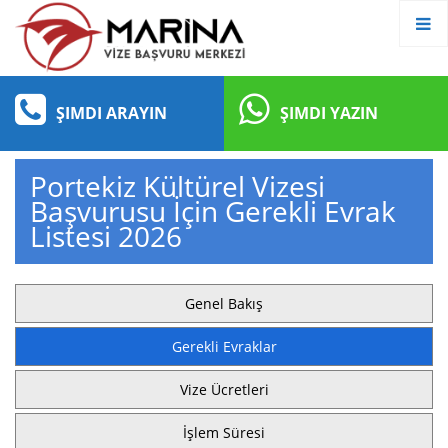
ŞIMDI ARAYIN
ŞIMDI YAZIN
Portekiz Kültürel Vizesi
Başvurusu İçin Gerekli Evrak
Listesi 2026
Genel Bakış
Gerekli Evraklar
Vize Ücretleri
İşlem Süresi