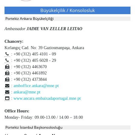
Büyükelçilik / Konsolosluk
Portekiz Ankara Büyükelçiliği
Ambassador
JAIME VAN ZELLER LEITAO
Chancery:
Kırlangıç Cad. No: 39 Gaziosmanpaşa, Ankara
: +90 (312) 405 4101 - 09
: +90 (312) 405 6028 - 29
: +90 (312) 4463670
: +90 (312) 4461892
: +90 (312) 4373844
:
amboffice.ankara@mne.pt
:
ankara@mne.pt
:
www.ancara.embaixadaportugal.mne.pt
Office Hours:
Monday- Friday: 09.00-13.00 / 14.00 – 18.00
Portekiz İstanbul Başkonsolosluğu