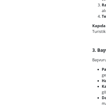
R
alı
Te
Kapıda 
Turisti
3. Baş
Başvuru
Pa
ge
Ha
Ka
gö
Da
ma