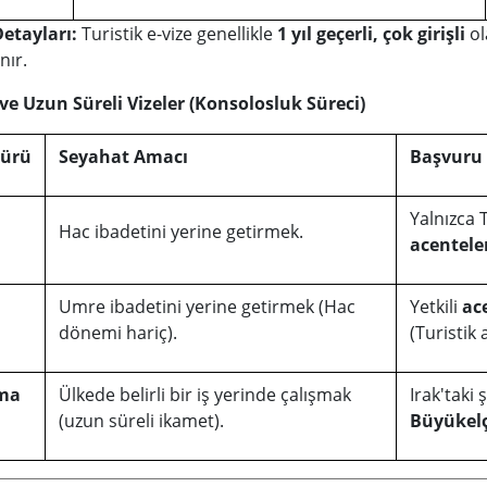
Detayları:
Turistik e-vize genellikle
1 yıl geçerli, çok girişli
ol
nır.
 ve Uzun Süreli Vizeler (Konsolosluk Süreci)
Türü
Seyahat Amacı
Başvuru
Yalnızca T
Hac ibadetini yerine getirmek.
acentele
Umre ibadetini yerine getirmek (Hac
Yetkili
ac
dönemi hariç).
(Turistik
şma
Ülkede belirli bir iş yerinde çalışmak
Irak'taki
(uzun süreli ikamet).
Büyükelç