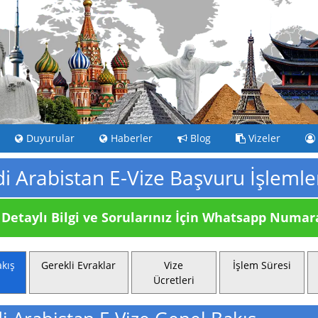
Duyurular
Haberler
Blog
Vizeler
i Arabistan E-Vize Başvuru İşlemle
Detaylı Bilgi ve Sorularınız İçin
Whatsapp Numaram
kış
Gerekli Evraklar
Vize
İşlem Süresi
Ücretleri