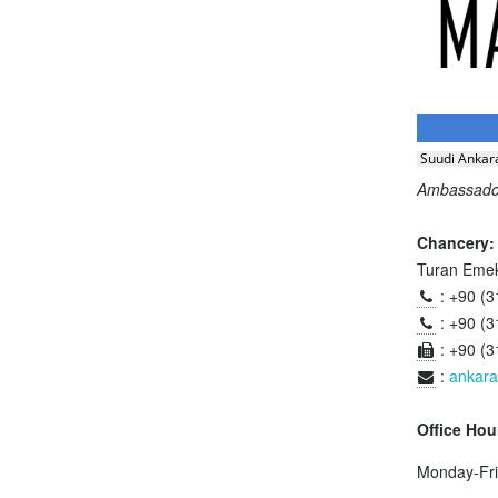
Suudi Ankara
Ambassad
Chancery:
Turan Emek
: +90 (
: +90 (
: +90 (
:
ankar
Office Hou
Monday-Fri