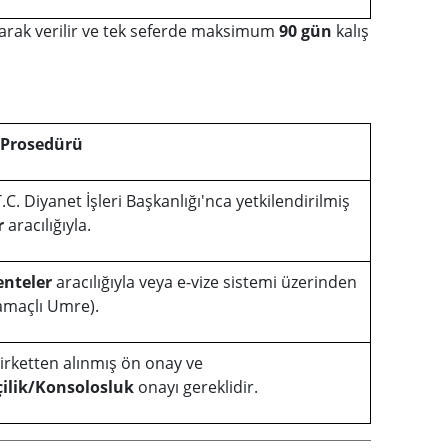
arak verilir ve tek seferde maksimum
90 gün
kalış
 Prosedürü
.C. Diyanet İşleri Başkanlığı'nca yetkilendirilmiş
r
aracılığıyla.
enteler
aracılığıyla veya e-vize sistemi üzerinden
 amaçlı Umre).
 şirketten alınmış ön onay ve
ilik/Konsolosluk
onayı gereklidir.