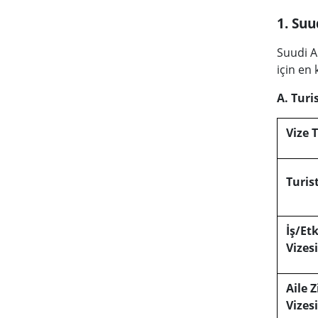
1. Suu
Suudi A
için en 
A. Turi
Vize 
Turist
İş/Etk
Vizesi
Aile Z
Vizesi