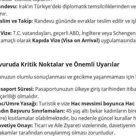
andevu:
Irak'ın Türkiye'deki diplomatik temsilciliklerinden 
nır.
slim ve Takip:
Randevu gününde evraklar teslim edilir ve iş
Vize:
T.C. vatandaşları, geçerli ABD, İngiltere veya Scheng
k amaçlı olarak
Kapıda Vize (Visa on Arrival)
uygulamasından 
vuruda Kritik Noktalar ve Önemli Uyarılar
nuzun olumlu sonuçlanması ve gecikme yaşanmaması için bu
saport Süresi:
Pasaportunuzun ülkeye giriş tarihinden iti
çerliliği olmalıdır.
c/Umre Yasağı:
Turistik e-vize
Hac mevsimi boyunca Hac 
dın Başvuru Sınırlamaları:
45 yaş altı bekar kadınların bi
re) kısıtlamalar olabilmektedir, bu nedenle güncel kurallar h
vetiye Onayı:
Ticari ve Aile Ziyareti vizelerinde, davetiyenin
kamlar tarafından onaylanmış olması zorunludur.