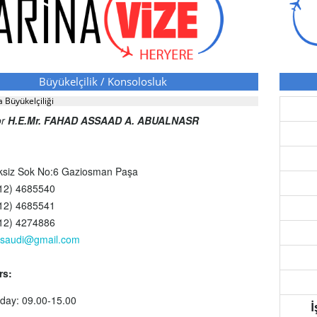
Büyükelçilik / Konsolosluk
 Büyükelçiliği
or
H.E.Mr. FAHAD ASSAAD A. ABUALNASR
siz Sok No:6 Gaziosman Paşa
312) 4685540
312) 4685541
312) 4274886
asaudi@gmail.com
rs:
day: 09.00-15.00
İ