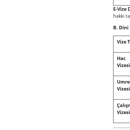
E-Vize 
hakkı ta
B. Dini
Vize 
Hac
Vizesi
Umre
Vizesi
Çalı
Vizesi