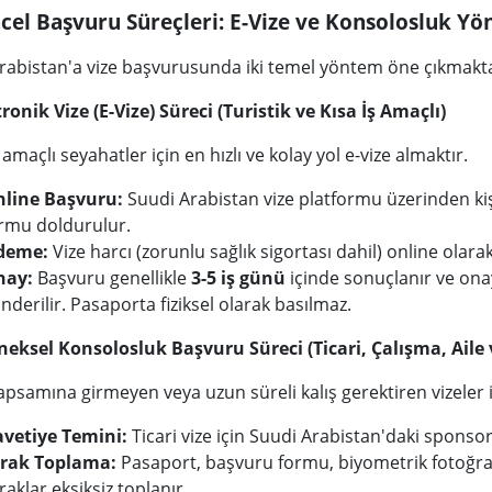
cel Başvuru Süreçleri: E-Vize ve Konsolosluk Yö
rabistan'a vize başvurusunda iki temel yöntem öne çıkmakta
tronik Vize (E-Vize) Süreci (Turistik ve Kısa İş Amaçlı)
 amaçlı seyahatler için en hızlı ve kolay yol e-vize almaktır.
line Başvuru:
Suudi Arabistan vize platformu üzerinden kişi
rmu doldurulur.
deme:
Vize harcı (zorunlu sağlık sigortası dahil) online olarak
nay:
Başvuru genellikle
3-5 iş günü
içinde sonuçlanır ve ona
nderilir. Pasaporta fiziksel olarak basılmaz.
neksel Konsolosluk Başvuru Süreci (Ticari, Çalışma, Aile 
apsamına girmeyen veya uzun süreli kalış gerektiren vizeler i
vetiye Temini:
Ticari vize için Suudi Arabistan'daki sponsor
rak Toplama:
Pasaport, başvuru formu, biyometrik fotoğra
raklar eksiksiz toplanır.