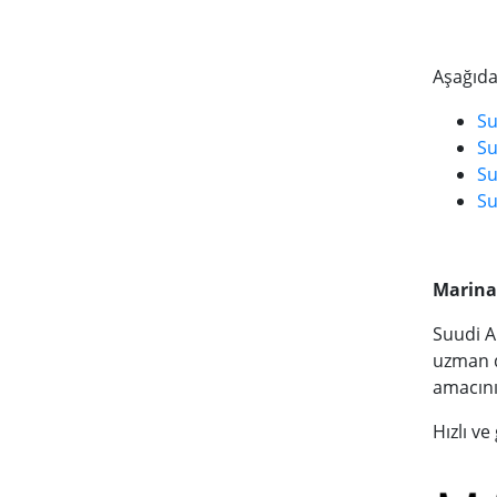
Aşağıdak
Su
Su
Su
Su
Marina 
Suudi Ar
uzman d
amacını
Hızlı ve