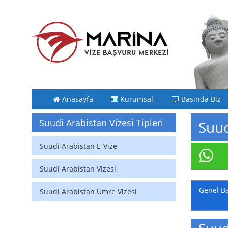
Anasayfa
Kurumsal
Basında Biz
Suudi Arabistan Vizesi Tipleri
Suud
Suudi Arabistan E-Vize
Suudi Arabistan Vizesi
Genel Ba
Suudi Arabistan Umre Vizesi
Previous
Next