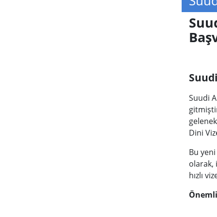
Suud
Suud
Baş
Suudi
Suudi Ar
gitmişti
gelenek
Dini Viz
Bu yeni 
olarak, 
hızlı v
Önemli 