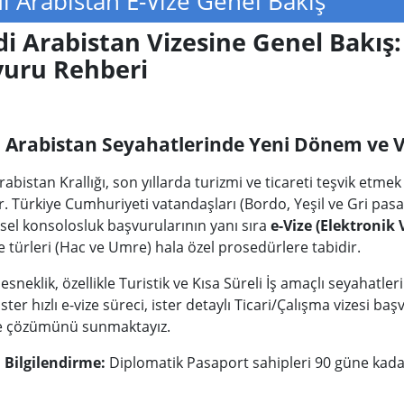
i Arabistan E-Vize Genel Bakış
i Arabistan Vizesine Genel Bakış: 
vuru Rehberi
 Arabistan Seyahatlerinde Yeni Dönem ve Vi
abistan Krallığı, son yıllarda turizmi ve ticareti teşvik etm
r. Türkiye Cumhuriyeti vatandaşları (Bordo, Yeşil ve Gri pasapo
sel konsolosluk başvurularının yanı sıra
e-Vize (Elektronik 
e türleri (Hac ve Umre) hala özel prosedürlere tabidir.
esneklik, özellikle Turistik ve Kısa Süreli İş amaçlı seyahatleri
ister hızlı e-vize süreci, ister detaylı Ticari/Çalışma vizesi
ize çözümünü sunmaktayız.
Bilgilendirme:
Diplomatik Pasaport sahipleri 90 güne kada