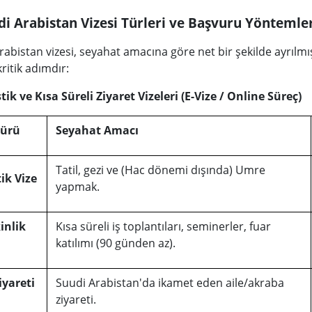
di Arabistan Vizesi Türleri ve Başvuru Yöntemle
rabistan vizesi, seyahat amacına göre net bir şekilde ayrılmı
kritik adımdır:
stik ve Kısa Süreli Ziyaret Vizeleri (E-Vize / Online Süreç)
Türü
Seyahat Amacı
Tatil, gezi ve (Hac dönemi dışında) Umre
ik Vize
yapmak.
inlik
Kısa süreli iş toplantıları, seminerler, fuar
katılımı (90 günden az).
iyareti
Suudi Arabistan'da ikamet eden aile/akraba
ziyareti.