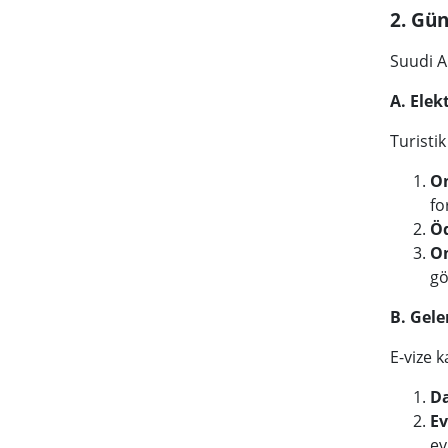
2. Gün
Suudi A
A. Elek
Turistik
On
fo
Ö
O
gö
B. Gele
E-vize k
Da
Ev
ev