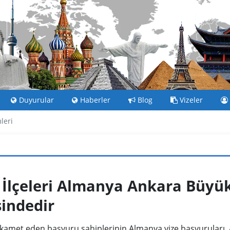
Duyurular
Haberler
Blog
Vizeler
leri
 İlçeleri
Almanya Ankara Büyüke
sindedir
de ikamet eden başvuru sahiplerinin Almanya vize başvuruları,