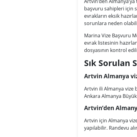
Artvin’den Almanya’ya tu
başvuru sahipleri için 
evrakların eksik hazı
sorunlara neden olabili
Marina Vize Başvuru M
evrak listesinin hazırl
dosyasının kontrol edi
Sık Sorulan 
Artvin Almanya viz
Artvin ili Almanya vize
Ankara Almanya Büyükelç
Artvin’den Almanya
Artvin için Almanya vi
yapılabilir. Randevu al