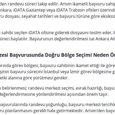
n randevu süreci takip edilir. Artvin ikametli başvuru sahip
Ankara, iDATA Gaziantep veya iDATA Trabzon ofisleri üzerind
u dosyası, seyahat tarihleri ve başvuru türüne göre eksiksiz
ahibi seçilen iDATA ofisine giderek dosyasını teslim eder, b
reci başlatılır. Başvurunun değerlendirilmesi ise Ankara Al
zesi Başvurusunda Doğru Bölge Seçimi Neden Ö
ında görev bölgesi, başvuru sahibinin ikamet ettiği ile göre
işinin başvuru sürecini İstanbul veya İzmir görev bölgesine 
etki alanına göre yürütmesi gerekir.
belirlenmesi; randevu merkezi seçimi, evrak hazırlığı, başvu
eğerlendirmesine yönlendirilmesi açısından önem taşır.
 başvurularında randevu yoğunluğu, başvuru merkezi tercihle
ru planlanmasını gerekli hale getirmektedir. Artvin’den başv