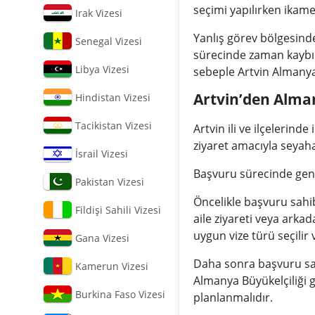
seçimi yapılırken ikame
Irak Vizesi
Yanlış görev bölgesin
Senegal Vizesi
sürecinde zaman kaybı
Libya Vizesi
sebeple Artvin Almanya
Artvin’den Alman
Hindistan Vizesi
Tacikistan Vizesi
Artvin ili ve ilçelerind
ziyaret amacıyla seyah
İsrail Vizesi
Başvuru sürecinde genel
Pakistan Vizesi
Öncelikle başvuru sahib
Fildişi Sahili Vizesi
aile ziyareti veya arkad
uygun vize türü seçilir v
Gana Vizesi
Daha sonra başvuru sahi
Kamerun Vizesi
Almanya Büyükelçiliği 
Burkina Faso Vizesi
planlanmalıdır.