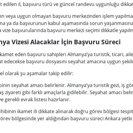
t edilen il, başvuru türü ve güncel randevu uygunluğu dikkat
den veya uygun olmayan başvuru merkezinden işlem yapılmay
na ya da başvurunun kabul aşamasında sorun yaşanmasına 
 vize başvurularında başvuru merkezi seçimi dikkatle yapılm
ya Vizesi Alacaklar İçin Başvuru Süreci
e ikamet eden başvuru sahipleri Almanya’ya turistik, ticari, aile
at edecekse başvuru dosyasını seyahat amacına uygun şekild
 olarak şu aşamalar takip edilir:
inin seyahat amacı belirlenir. Almanya’ya turistik gezi, iş gör
aş ziyareti gibi farklı amaçlarla gidilebilir. Seyahat amacı be
e gerekli evrak listesi hazırlanır.
binin ikamet ili dikkate alınarak doğru görev bölgesi tespit e
görev bölgesinde yer aldığından başvuru süreci Ankara yetki