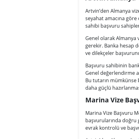
Artvin’den Almanya viz
seyahat amacına göre de
sahibi başvuru sahipleri
Genel olarak Almanya vi
gerekir. Banka hesap dö
ve dilekçeler başvurunu
Başvuru sahibinin bank
Genel değerlendirme a
Bu tutarın mümkünse b
daha güçlü hazırlanmas
Marina Vize Baş
Marina Vize Başvuru Mer
başvurularında doğru g
evrak kontrolü ve baş