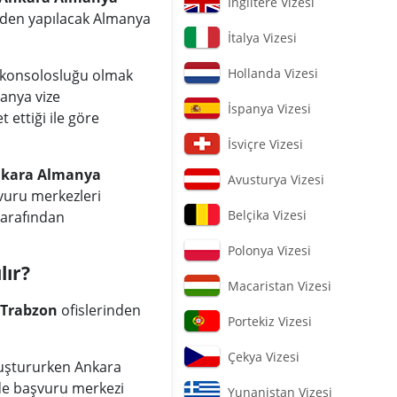
İngiltere Vizesi
’den yapılacak Almanya
İtalya Vizesi
Hollanda Vizesi
aşkonsolosluğu olmak
manya vize
İspanya Vizesi
 ettiği ile göre
İsviçre Vizesi
kara Almanya
Avusturya Vizesi
şvuru merkezleri
Belçika Vizesi
tarafından
Polonya Vizesi
lır?
Macaristan Vizesi
 Trabzon
ofislerinden
Portekiz Vizesi
Çekya Vizesi
luştururken Ankara
nde başvuru merkezi
Yunanistan Vizesi