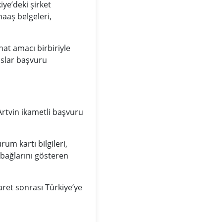
ye’deki şirket
 maaş belgeleri,
hat amacı birbiriyle
aslar başvuru
Artvin ikametli başvuru
um kartı bilgileri,
i bağlarını gösteren
aret sonrası Türkiye’ye