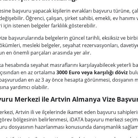
esine başvuru yapacak kişilerin evrakları başvuru türüne, 
ğişebilir. Öğrenci, çalışan, şirket sahibi, emekli, ev hanımı
 için istenen belgeler farklılık gösterebilir.
ze başvurularında belgelerin güncel tarihli, eksiksiz ve birb
kümleri, mesleki belgeler, seyahat rezervasyonları, davetiy
n en önemli parçaları arasında yer alır.
a hesabında seyahat masraflarını karşılayabilecek yeterli ba
çısından en az ortalama
3000 Euro veya karşılığı döviz
bulu
aşvurudan en az 3 ay önce hesapta görünmesi, dosyanın mali
ına yardımcı olabilir.
vuru Merkezi ile Artvin Almanya Vize Başvu
kezi, Artvin ili ve ilçelerinde ikamet eden başvuru sahipler
örev bölgesinin belirlenmesi, iDATA başvuru merkezi seçimi
vuru dosyasının hazırlanması konusunda danışmanlık sağlam