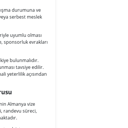
çalışma durumuna ve
 veya serbest meslek
iriyle uyumlu olması
e, sponsorluk evrakları
kiye bulunmalıdır.
nması tavsiye edilir.
 yeterlilik açısından
rusu
inin Almanya vize
, randevu süreci,
aktadır.