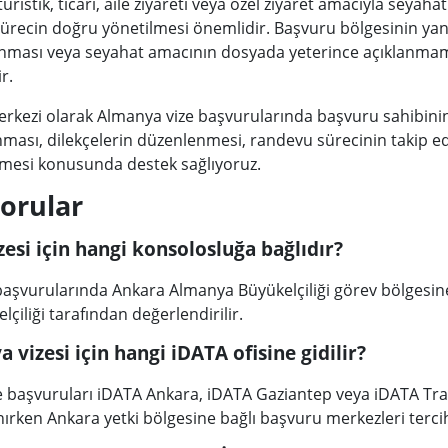
ristik, ticari, aile ziyareti veya özel ziyaret amacıyla seyah
sürecin doğru yönetilmesi önemlidir. Başvuru bölgesinin yanl
rlanması veya seyahat amacının dosyada yeterince açıklanma
r.
erkezi olarak Almanya vize başvurularında başvuru sahibi
anması, dilekçelerin düzenlenmesi, randevu sürecinin takip e
lmesi konusunda destek sağlıyoruz.
Sorular
esi için hangi konsolosluğa bağlıdır?
 başvurularında Ankara Almanya Büyükelçiliği görev bölgesin
iliği tarafından değerlendirilir.
 vizesi için hangi iDATA ofisine gidilir?
ze başvuruları iDATA Ankara, iDATA Gaziantep veya iDATA Tr
ınırken Ankara yetki bölgesine bağlı başvuru merkezleri tercih