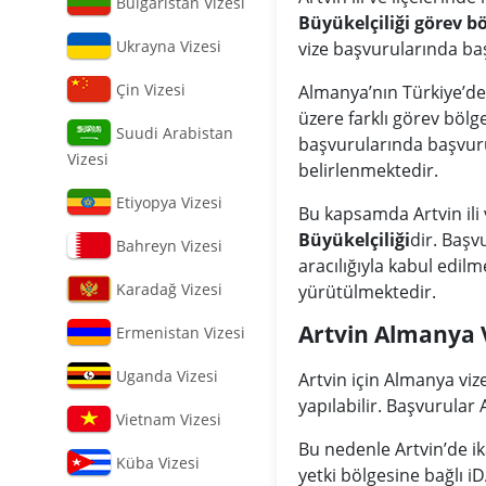
Bulgaristan Vizesi
Büyükelçiliği görev bö
Ukrayna Vizesi
vize başvurularında ba
Çin Vizesi
Almanya’nın Türkiye’de
üzere farklı görev bölg
Suudi Arabistan
başvurularında başvuru 
Vizesi
belirlenmektedir.
Etiyopya Vizesi
Bu kapsamda Artvin ili v
Büyükelçiliği
dir. Başv
Bahreyn Vizesi
aracılığıyla kabul edi
Karadağ Vizesi
yürütülmektedir.
Artvin Almanya V
Ermenistan Vizesi
Uganda Vizesi
Artvin için Almanya viz
yapılabilir. Başvurular
Vietnam Vizesi
Bu nedenle Artvin’de 
Küba Vizesi
yetki bölgesine bağlı i