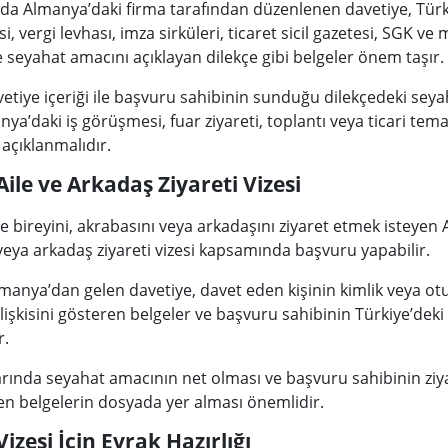
nda Almanya’daki firma tarafından düzenlenen davetiye, Türki
si, vergi levhası, imza sirküleri, ticaret sicil gazetesi, SGK ve
 seyahat amacını açıklayan dilekçe gibi belgeler önem taşır.
etiye içeriği ile başvuru sahibinin sunduğu dilekçedeki seya
ya’daki iş görüşmesi, fuar ziyareti, toplantı veya ticari tem
açıklanmalıdır.
ile ve Arkadaş Ziyareti Vizesi
 bireyini, akrabasını veya arkadaşını ziyaret etmek isteyen 
veya arkadaş ziyareti vizesi kapsamında başvuru yapabilir.
nya’dan gelen davetiye, davet eden kişinin kimlik veya otur
k ilişkisini gösteren belgeler ve başvuru sahibinin Türkiye’dek
r.
arında seyahat amacının net olması ve başvuru sahibinin ziy
en belgelerin dosyada yer alması önemlidir.
zesi İçin Evrak Hazırlığı