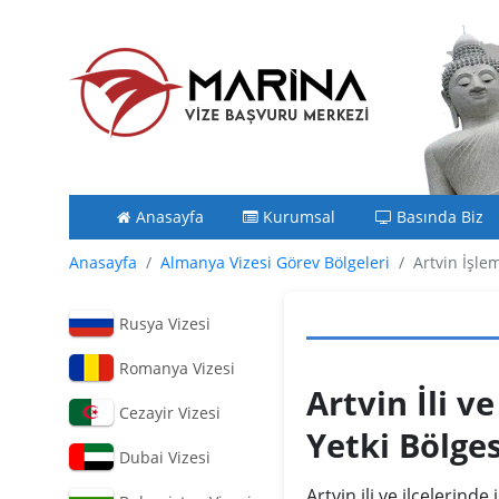
Anasayfa
Kurumsal
Basında Biz
Anasayfa
Almanya Vizesi Görev Bölgeleri
Artvin İşlem
Rusya Vizesi
Romanya Vizesi
Artvin İli ve
Cezayir Vizesi
Yetki Bölge
Dubai Vizesi
Artvin ili ve ilçelerin