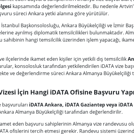
lgesi
kapsamında değerlendirilmektedir. Bu nedenle Artvin
şvuru süreci Ankara yetki alanına göre yürütülür.
 İstanbul Başkonsolosluğu, Ankara Büyükelçiliği ve İzmir B
elerine ayrılmış diplomatik temsilcilikleri bulunmaktadır. Al
sahibinin hangi temsilcilik üzerinden işlem yapacağı, ikamet
e ilçelerinde ikamet eden kişiler için yetkili dış temsilcilik
An
urular, konsolosluk tarafından yetkilendirilen iDATA vize ba
lmekte ve değerlendirme süreci Ankara Almanya Büyükelçiliği 
izesi İçin Hangi iDATA Ofisine Başvuru Yapı
e başvuruları
iDATA Ankara, iDATA Gaziantep veya iDATA
 Ankara Almanya Büyükelçiliği tarafından değerlendirilir.
ikamet eden başvuru sahiplerinin Almanya vize randevusu o
DATA ofislerini tercih etmesi gerekir. Randevu sistemi üzeri