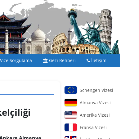
Vize Sorgulama
Gezi Rehberi
İletişim
Schengen Vizesi
Almanya Vizesi
lçiliği
Amerika Vizesi
Fransa Vizesi
Ankara Almanya