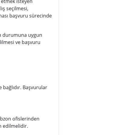
at etmek isteyen
ış seçilmesi,
ması başvuru sürecinde
nin durumuna uygun
dilmesi ve başvuru
e bağlıdır. Başvurular
abzon ofislerinden
 edilmelidir.