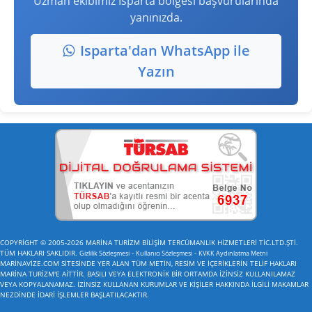
Uzman ekibimiz Isparta bölgesi başvurularında
yanınızda.
Isparta'dan WhatsApp ile
Yazın
COPYRİGHT © 2005-2026 MARİNA TURİZM BİLİŞİM TERCÜMANLIK HİZMETLERİ TİC.LTD.ŞTİ.
TÜM HAKLARI SAKLIDIR.
-
-
Gizlilik Sözleşmesi
Kullanıcı Sözleşmesi
KVKK Aydınlatma Metni
MARİNAVİZE.COM SİTESİNDE YER ALAN TÜM METİN, RESİM VE İÇERİKLERİN TELİF HAKLARI
MARİNA TURİZM'E AİTTİR. BASILI VEYA ELEKTRONİK BİR ORTAMDA İZİNSİZ KULLANILAMAZ
VEYA KOPYALANAMAZ. İZİNSİZ KULLANAN KURUMLAR VE KİŞİLER HAKKINDA İLGİLİ MAKAMLAR
NEZDİNDE İDARİ İŞLEMLER BAŞLATILACAKTIR.