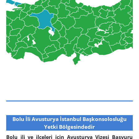
Bolu İli Avusturya İstanbul Başkonsolosluğu
Yetki Bölgesindedir
Bolu ili ve ilçeleri için Avusturya Vizesi Başvuru