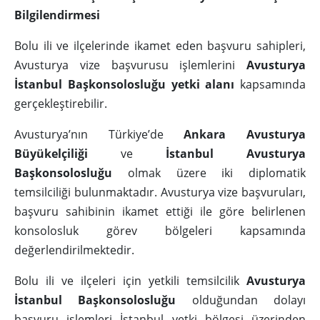
Bilgilendirmesi
Bolu ili ve ilçelerinde ikamet eden başvuru sahipleri,
Avusturya vize başvurusu işlemlerini
Avusturya
İstanbul Başkonsolosluğu yetki alanı
kapsamında
gerçekleştirebilir.
Avusturya’nın Türkiye’de
Ankara Avusturya
Büyükelçiliği
ve
İstanbul Avusturya
Başkonsolosluğu
olmak üzere iki diplomatik
temsilciliği bulunmaktadır. Avusturya vize başvuruları,
başvuru sahibinin ikamet ettiği ile göre belirlenen
konsolosluk görev bölgeleri kapsamında
değerlendirilmektedir.
Bolu ili ve ilçeleri için yetkili temsilcilik
Avusturya
İstanbul Başkonsolosluğu
olduğundan dolayı
başvuru işlemleri İstanbul yetki bölgesi üzerinden