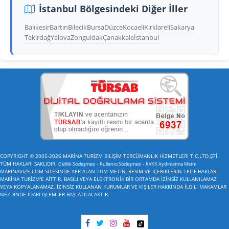
İstanbul Bölgesindeki Diğer İller
Balıkesir
Bartın
Bilecik
Bursa
Düzce
Kocaeli
Kırklareli
Sakarya
Tekirdağ
Yalova
Zonguldak
Çanakkale
İstanbul
COPYRİGHT © 2005-2026 MARİNA TURİZM BİLİŞİM TERCÜMANLIK HİZMETLERİ TİC.LTD.ŞTİ.
TÜM HAKLARI SAKLIDIR.
-
-
Gizlilik Sözleşmesi
Kullanıcı Sözleşmesi
KVKK Aydınlatma Metni
MARİNAVİZE.COM SİTESİNDE YER ALAN TÜM METİN, RESİM VE İÇERİKLERİN TELİF HAKLARI
MARİNA TURİZM'E AİTTİR. BASILI VEYA ELEKTRONİK BİR ORTAMDA İZİNSİZ KULLANILAMAZ
VEYA KOPYALANAMAZ. İZİNSİZ KULLANAN KURUMLAR VE KİŞİLER HAKKINDA İLGİLİ MAKAMLAR
NEZDİNDE İDARİ İŞLEMLER BAŞLATILACAKTIR.